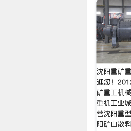
沈阳重矿
迎您！201
矿重工机
重机工业
营沈阳重
阳矿山散