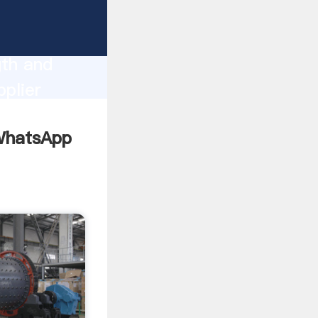
gth and
plier
omers.