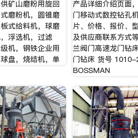
提供矿山磨粉用旋回
产品详细介绍页面
鄂式磨粉机，圆锥磨
门移动式数控钻孔
型板式给料机，球磨
片、价格、报价、
机，浮选机，过滤
及供应商联系方式
分级机，钢铁企业用
兰阀门高速龙门钻床
成球盘，烧结机，单
门钻床 货号 1010-
BOSSMAN