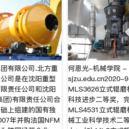
团有限公司.北方重
何恩光-机械学院 -
限公司是在沈阳重型
sjzu.edu.cn2020-9
有限责任公司和沈阳
MLS3626立式辊
集团)有限责任公司合
科技进步二等奖，完成
基础上组建的国有独
MLS4531立式辊
007年并购法国NFM
械工业科学技术二