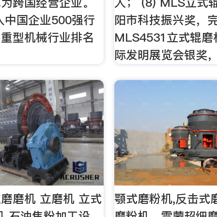
成为跨国经营企业。
人； (8) MLS立
进入中国企业500强行
阳市科技振兴奖，完成
内重型机械行业排名
MLS4531立式辊
。
际发明展览会银奖
磨磨机 立磨机 立式
颚式磨粉机,反击式
机 石油焦粉加工设
磨粉机，雷蒙超细磨