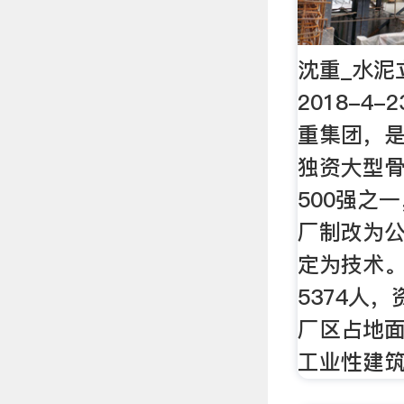
沈重_水泥
2018-4
重集团，
独资大型
500强之
厂制改为公
定为技术
5374人，
厂区占地面
工业性建筑