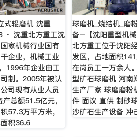
立式辊磨机 沈重
球磨机_烧结机_磨
-23 · 沈重北方重工沈
备–【沈阳重型机
是国家机械行业国有
北方重工位于沈阳
骨干企业，机械工业
发区，占地面积14
一，1996年企业由工
在岗员工一万余人。
司制。2005年被认
型矿石球磨机 河南
。公司现有从业人员
生产厂家 球磨磨粉
资产总额51.5亿元，
件 面议 直供 制砂
积57.3万平方米，
沙矿石生产设备 冲
面积36.6