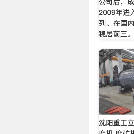
公司后，
2009年
列。在国
稳居前三
沈阳重工立
磨机 磨矿