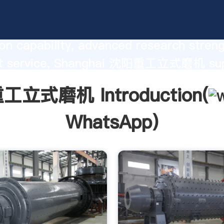
磨机 manufacturer Grasping strong
on capability, advanced research stren
nt service, Shanghai 沈阳重工立式磨机 sup
he value and bring values to all of cust
立式磨机 Introduction(
WhatsApp
)