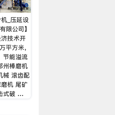
粉机_压延设
械有限公司】
经济技术开
1万平方米，
 节能溢流
郑州棒磨机
机械 滚齿配
球磨机 尾矿
击式破 …