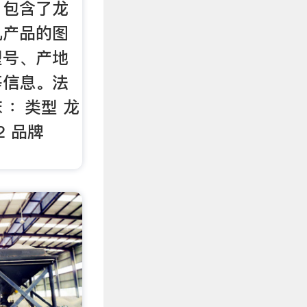
，包含了龙
机产品的图
型号、产地
等信息。法
 ：类型 龙
2 品牌