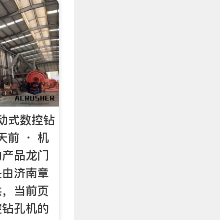
移动式数控钻
天前 · 机
的产品龙门
是由济南章
供，当前页
控钻孔机的