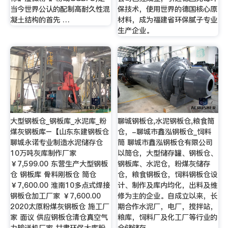
当今世界公认的配制高耐久性混
保技术，使用世界的德国核心原
凝土结构的首先 …
材料，成为福建省环保腻子专业
生产企业。
大型钢板仓_钢板库_水泥库_粉
聊城钢板仓,水泥钢板仓,粮食筒
煤灰钢板库–【山东东建钢板仓
仓，-聊城市鑫泓钢板仓_饲料
聊城永诺专业制造水泥储存仓
筒 聊城市鑫泓钢板仓有限公司
10万吨灰库制作厂家
以筒仓，大型储存罐、钢板仓、
￥7,599.00 东营生产大型钢板
钢板库、水泥仓，粉煤灰储存
仓 钢板库 骨料刚板仓 筒仓
仓，粮食钢板仓，饲料钢板仓设
￥7,600.00 淮南10多点式焊接
计、制作及库内均化，出料及维
钢板仓加工厂家 ￥7,600.00
修为主的企业。自成立以来，长
2020太原粉煤灰钢板仓 施工厂
期合作水泥厂，电厂，搅拌站，
家 面议 供应钢板仓清仓真空气
粮库，饲料厂及化工厂等行业的
力输送机厂家 甘肃环保大库粉
仓储储存。