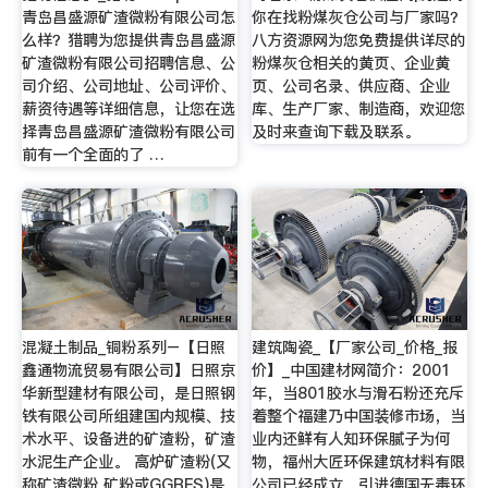
青岛昌盛源矿渣微粉有限公司怎
你在找粉煤灰仓公司与厂家吗？
么样？猎聘为您提供青岛昌盛源
八方资源网为您免费提供详尽的
矿渣微粉有限公司招聘信息、公
粉煤灰仓相关的黄页、企业黄
司介绍、公司地址、公司评价、
页、公司名录、供应商、企业
薪资待遇等详细信息，让您在选
库、生产厂家、制造商，欢迎您
择青岛昌盛源矿渣微粉有限公司
及时来查询下载及联系。
前有一个全面的了 …
混凝土制品_铜粉系列–【日照
建筑陶瓷_【厂家公司_价格_报
鑫通物流贸易有限公司】日照京
价】_中国建材网简介：2001
华新型建材有限公司，是日照钢
年，当801胶水与滑石粉还充斥
铁有限公司所组建国内规模、技
着整个福建乃中国装修市场，当
术水平、设备进的矿渣粉，矿渣
业内还鲜有人知环保腻子为何
水泥生产企业。 高炉矿渣粉(又
物，福州大匠环保建筑材料有限
称矿渣微粉 矿粉或GGBFS)是
公司已经成立，引进德国无毒环