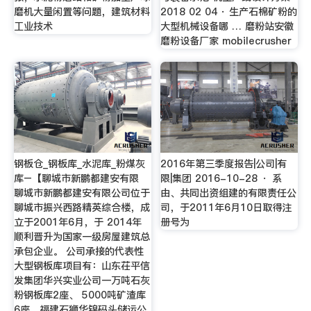
磨机大量闲置等问题，建筑材料
2018 02 04 · 生产石棉矿粉的
工业技术
大型机械设备哪 … 磨粉站安徽
磨粉设备厂家 mobilecrusher
钢板仓_钢板库_水泥库_粉煤灰
2016年第三季度报告|公司|有
库–【聊城市新鹏都建安有限
限|集团 2016-10-28 · 系
聊城市新鹏都建安有限公司位于
由、共同出资组建的有限责任公
聊城市振兴西路精英综合楼，成
司，于2011年6月10日取得注
立于2001年6月，于 2014年
册号为
顺利晋升为国家一级房屋建筑总
承包企业。 公司承接的代表性
大型钢板库项目有：山东茌平信
发集团华兴实业公司一万吨石灰
粉钢板库2座、 5000吨矿渣库
6座、福建石狮华锦码头储运公