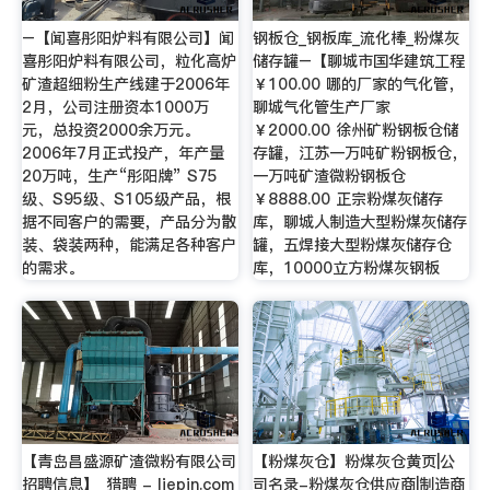
–【闻喜彤阳炉料有限公司】闻
钢板仓_钢板库_流化棒_粉煤灰
喜彤阳炉料有限公司，粒化高炉
储存罐–【聊城市国华建筑工程
矿渣超细粉生产线建于2006年
￥100.00 哪的厂家的气化管，
2月，公司注册资本1000万
聊城气化管生产厂家
元，总投资2000余万元。
￥2000.00 徐州矿粉钢板仓储
2006年7月正式投产，年产量
存罐，江苏一万吨矿粉钢板仓，
20万吨，生产“彤阳牌” S75
一万吨矿渣微粉钢板仓
级、S95级、S105级产品，根
￥8888.00 正宗粉煤灰储存
据不同客户的需要，产品分为散
库，聊城人制造大型粉煤灰储存
装、袋装两种，能满足各种客户
罐，五焊接大型粉煤灰储存仓
的需求。
库，10000立方粉煤灰钢板
【青岛昌盛源矿渣微粉有限公司
【粉煤灰仓】粉煤灰仓黄页|公
招聘信息】_猎聘 - liepin.com
司名录-粉煤灰仓供应商|制造商