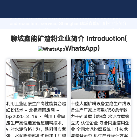
聊城鑫能矿渣粉企业简介 manufacturer Grasping strong
production capability, advanced research strength
and excellent service, Shanghai 聊城鑫能矿渣粉企业简介
supplier create the value and bring values to all of
customers.
聊城鑫能矿渣粉企业简介 Introduction(
WhatsApp
)
利用工业固废生产高性能复合超
十佳大型矿粉设备立磨生产线设
细粉技术 - 北极星固废网 -
备生产厂家上海重机50余年致
bjx2020-3-19 · 利用工业固
力于矿渣磨 超细磨 水泥立磨等
废生产高性能复合超细粉技术,
立式 认证企业 守合同重信用企
针对水泥价格上涨，熟料供应紧
业 全国水泥粉磨系统十佳技术
张，水泥粉磨站和矿粉加工厂球
与装备示范 机生产线设计方案