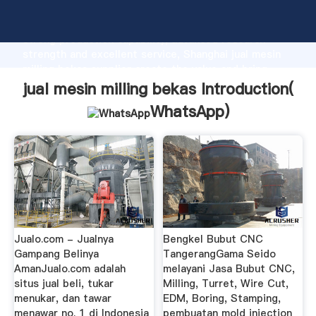
jual mesin milling bekas manufacturer Grasping
strong production capability, advanced research
strength and excellent service, Shanghai jual mesin
milling bekas supplier create the value and bring
values to all of customers.
jual mesin milling bekas Introduction(
WhatsApp
)
Jualo.com - Jualnya
Bengkel Bubut CNC
Gampang Belinya
TangerangGama Seido
AmanJualo.com adalah
melayani Jasa Bubut CNC,
situs jual beli, tukar
Milling, Turret, Wire Cut,
menukar, dan tawar
EDM, Boring, Stamping,
menawar no. 1 di Indonesia
pembuatan mold injection