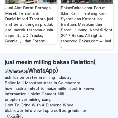
Jual Alat Berat Berbagai
BekasBekas.com. Forum;
Merek Ternama di
Iklan Kami; Tentang Kami;
DuniaUnited Tractors jual
Syarat dan Ketentuan;
alat berat dengan produk
Bantuan; Masukan dan
dari merek ternama dunia
Saran; Hubungi Kami ©right
seperti , UD Trucks,
2017 Bekas. All rights
Scania, , , dan Forest
reserved Bekas.com - Jual
...
jual mesin milling bekas Relation(
WhatsApp
)
ash fusion tester in mining industry
Roller Mill Manufacturers In Coimbatore
how much an electric maize miller cost in kenya
Information Holcim Cement Mill
cripple river mining camp
How To Grind With A Diamond Wheel
biabrewer info view topic coffee grinder or
186立磨机