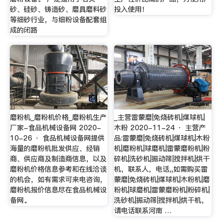
砂、硅砂、铸造砂、磨具磨料砂
投入使用！
等细砂行业，与细粉设备配套组
成的闭路
磨粉机_磨粉机价格_磨粉机生产
_主营雷蒙磨|免烧砖机|煤球机|
厂家-食品机械设备网 2020-
木粉 2020-11-24 · 主营产
10-26 · 食品机械设备网提供
品:雷蒙磨|免烧砖机|煤球机|木粉
海量的磨粉机批发供应、经销
机|磨粉机|球磨机|雷蒙磨粉机|粉
商、供应商及制造商信息，以及
碎机|洗砂机|振动筛|搅拌机|烘干
磨粉机价格信息参考和在线洽谈
机，联系人，电话,,如需购买雷
的机会，如有需求可来电咨询，
蒙磨|免烧砖机|煤球机|木粉机|磨
磨粉机报价信息尽在食品机械设
粉机|球磨机|雷蒙磨粉机|粉碎机|
备网。
洗砂机|振动筛|搅拌机|烘干机，
请电话联系河南 …