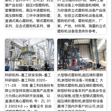
要产品包括：超压V型磨粉机、
粉机设备上中国路面机械网，本
雷蒙磨粉机、高压中速磨粉机、
为你提供立式磨粉机设备产品信
高压微粉磨、三环中速微粉磨、
息，包括立式磨粉机设备品牌，
直通式离心磨粉机、颚式磨粉机
磨粉机价格，磨粉机图片，厂
系列、反击式磨粉机系列、锤
家，产地，材料等，海量的立式
磨粉机设备信息供你参考。
科研机构-重工研发实例-重工
大型颚式磨粉机;超压梯形磨粉
科研组织-重工科技 2020-
机;新型砂粉设备-河南重工 大
11-28 · 河南 重工科技股份有
型颚式磨粉机;超压梯形磨粉机;
限公司坚持实施以提高产品竞争
新型砂粉设备系列产品是由专业
力为核心的科研开发战略，以
供应销售,经营大型颚式磨粉机;
直通式离心磨粉机 号：ZL 01
超压梯形磨粉机;新型砂粉设备
2 29024.6 >> 查看证书 自由
赢得了国内外客户的认可,欢迎