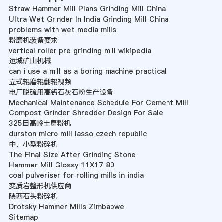
Straw Hammer Mill Plans Grinding Mill China
Ultra Wet Grinder In India Grinding Mill China
problems with wet media mills
粉磨机装备要求
vertical roller pre grinding mill wikipedia
运城矿山机械
can i use a mill as a boring machine practical
立式辊磨辊翻辊视频
电厂脱硫用高钙石灰石粉生产设备
Mechanical Maintenance Schedule For Cement Mill
Compost Grinder Shredder Design For Sale
325目高岭土磨粉机
durston micro mill lasso czech republic
中、小型粉碎机
The Final Size After Grinding Stone
Hammer Mill Glossy 11X17 80
coal pulveriser for rolling mills in india
变质岩整形机供应商
陕西石头粉碎机
Drotsky Hammer Mills Zimbabwe
Sitemap