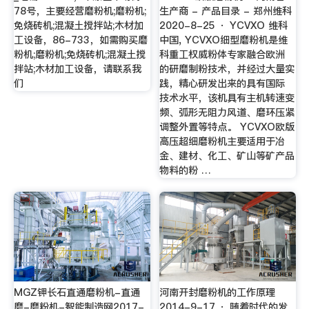
78号，主要经营磨粉机;磨粉机;
生产商 - 产品目录 - 郑州维科
免烧砖机;混凝土搅拌站;木材加
2020-8-25 · YCVXO 维科
工设备，86-733，如需购买磨
中国, YCVXO细型磨粉机是维
粉机;磨粉机;免烧砖机;混凝土搅
科重工权威粉体专家融合欧洲
拌站;木材加工设备，请联系我
的研磨制粉技术，并经过大量实
们
践，精心研发出来的具有国际
技术水平，该机具有主机转速变
频、弧形无阻力风道、磨环压紧
调整外置等特点。 YCVXO欧版
高压超细磨粉机主要适用于冶
金、建材、化工、矿山等矿产品
物料的粉 …
MGZ钾长石直通磨粉机-直通
河南开封磨粉机的工作原理
磨-磨粉机-智能制造网2017-
2014-9-17 · 随着时代的发