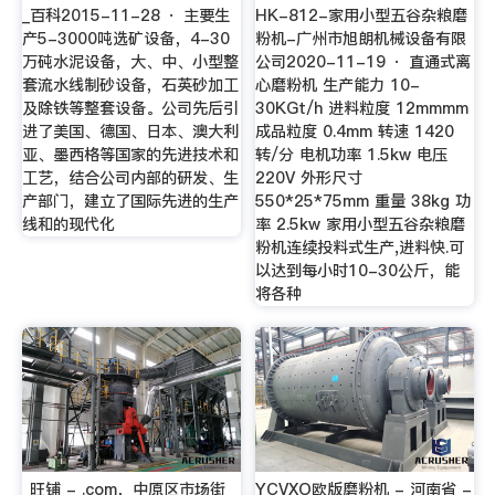
_百科2015-11-28 · 主要生
HK-812-家用小型五谷杂粮磨
产5-3000吨选矿设备，4-30
粉机-广州市旭朗机械设备有限
万砘水泥设备，大、中、小型整
公司2020-11-19 · 直通式离
套流水线制砂设备，石英砂加工
心磨粉机 生产能力 10-
及除铁等整套设备。公司先后引
30KGt/h 进料粒度 12mmmm
进了美国、德国、日本、澳大利
成品粒度 0.4mm 转速 1420
亚、墨西格等国家的先进技术和
转/分 电机功率 1.5kw 电压
工艺，结合公司内部的研发、生
220V 外形尺寸
产部门，建立了国际先进的生产
550*25*75mm 重量 38kg 功
线和的现代化
率 2.5kw 家用小型五谷杂粮磨
粉机连续投料式生产,进料快.可
以达到每小时10-30公斤，能
将各种
_旺铺 - .com，中原区市场街
YCVXO欧版磨粉机 - 河南省 -