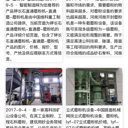
9-5 · 智能制造网为您推荐的
展和市场的需求，需要磨粉的物
产品钾长石直通磨粉机-直通
料越来越多，对磨粉设备的要求
磨-磨粉机是由中国维科重工制
也越来越高。河南河南开封磨粉
造公司提供，当前页面为钾长石
机是一种车载磨粉设备，该设备
直通磨粉机-直通磨-磨粉机的
既可实现多级磨粉为一级磨粉，
产品详细介绍页面，包含了钾长
又能满足粒形规整的需要。用于
石直通磨粉机-直通磨-磨粉机
满足高速公科技梁、隧道、路面
产品的图片、价格、报价、型
等工程项目的用料要求，生产出
号、产地及供应商联系方式等信
符合规格的成品砂石骨料，河南
息。
2017-9-4 · 是一家高科技矿
立式磨粉机设备-中国路面机械
山设备公司，在其工业制粉、工
网找立式磨粉机设备，磨粉机，
程石料磨粉、建筑用砂业务领域
lyf-07立式磨粉机价格，lyf-
都处于业界水平。公司生产的主
07立式磨粉机价格，高岭土磨