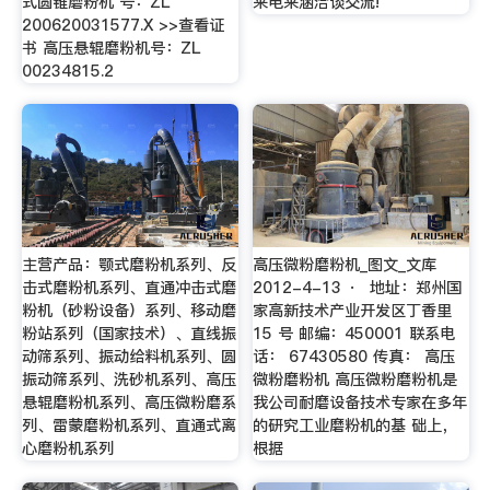
式圆锥磨粉机 号：ZL
来电来涵洽谈交流!
200620031577.X >>查看证
书 高压悬辊磨粉机号：ZL
00234815.2
主营产品：颚式磨粉机系列、反
高压微粉磨粉机_图文_文库
击式磨粉机系列、直通冲击式磨
2012-4-13 · 地址：郑州国
粉机（砂粉设备）系列、移动磨
家高新技术产业开发区丁香里
粉站系列（国家技术）、直线振
15 号 邮编：450001 联系电
动筛系列、振动给料机系列、圆
话： 67430580 传真： 高压
振动筛系列、洗砂机系列、高压
微粉磨粉机 高压微粉磨粉机是
悬辊磨粉机系列、高压微粉磨系
我公司耐磨设备技术专家在多年
列、雷蒙磨粉机系列、直通式离
的研究工业磨粉机的基 础上，
心磨粉机系列
根据