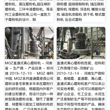
磨粉机，高压磨粉机,超压梯形
微粉磨 超细微制粉机 强压微粉
磨粉机，三环中速磨粉机，等系
磨粉机 球磨机 浮选机 螺旋分级
列工业磨粉机等,公司一直致力
机 磁选机浓缩机 烘干机 颚式磨
于磨粉机的设计、制
粉机 反击式磨粉
MGZ直通式离心磨粉机 - 河南
直通式离心磨粉机性能、结构和
省 - 生产商 - 产品目录 - 郑州
工作原理介绍-河南矿山
维 2019-12-10 · MGZ 维科
2010-12-14 · 河南生产微粉
中国, MGZ系列直通磨是我公司
磨、悬辊磨、直通磨、离心磨，
磨粉设备专家集多年来在磨粉行
直通式离心磨粉机客户可以来公
业的研究经验、根据国内外客户
司实地考察，公司可以根据用户
的建议和要求，而设计出的一种
是矿山企业、化工企业、水泥生
新型高效磨粉设备，替代了雷蒙
产还是制砂生产等不同实际需求
磨、球磨等只能加工细粉的传统
制定不同型号性能的产品，确保
磨粉设备。 广泛适用于石英
生产性价比高的产品，方便用户