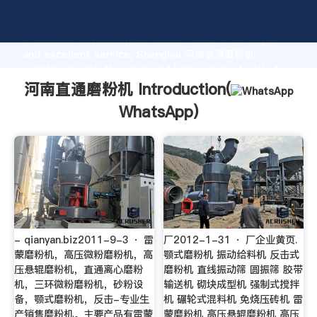
河南直通磨粉机 manufacturer Grasping strong
production capability, advanced research strength
and excellent service, Shanghai 河南直通磨粉机
supplier create the value and bring values to all of
customers.
河南直通磨粉机 Introduction(
WhatsApp
)
- qianyan.biz2011-9-3 · 雷
厂2012-1-31 · 厂企业黄页.
蒙磨粉机，高压微粉磨粉机，高
颚式磨粉机 振动给料机 反击式
压悬辊磨粉机，直通离心磨粉
磨粉机 直线振动筛 圆振筛 胶带
机，三环微粉磨粉机，砂粉设
输送机 砌块成型机 强制式搅拌
备，颚式磨粉机，反击-专业生
机 碾轮式混料机 免烧压砖机 雷
产销售磨粉机。主要产品有雷蒙
蒙磨粉机 高压悬辊磨粉机 高压