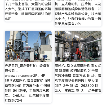
了几十倍上百倍。大量的粉尘排
机、立式磨粉机、压片机、以及
入大气，造成了厂区周围的环境
雷蒙磨和连续粉体活化设备，并
严重污染。随着我国环保法的颁
配以产品实验检测设备，技术服
布和
务支持，让我们有能力为客户提
供更具有竞争力的
产品系列_青岛青矿矿山设备有
磨粉机-型立式磨磨粉机 型立式
限公司 -
磨 球磨机 超细球磨机 冲击磨
cnpowder.com.cn3R、4R、
气流冲击磨 联系方式 地 址：青
5R摆式磨粉机 青岛青矿矿山设
岛平度市华侨科技园世纪大道
备有限公司 官方展台由 中国粉
257-2号 邮 编：262800 联
体网 设计制作，工商信息已核
系人：李晓军 电 话： 点击查看
实。 公司地址：山东省平度市
红旗路72号