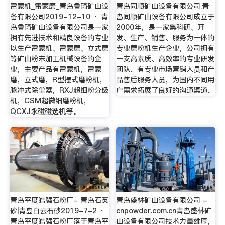
雷蒙机_雷蒙磨_青岛鲁琦矿山设
青岛同顺矿山设备有限公司.青
备有限公司2019-12-10 · 青
岛同顺矿山设备有限公司成立于
岛鲁琦矿山设备有限公司是一家
2000年，是一家集科研、开
拥有先进技术和精良设备的专业
发、生产、销售、服务为一体的
以生产雷蒙机、雷蒙磨、立式磨
专业磨粉机生产企业，公司拥有
等矿山粉末加工机械设备的企
一支高素质、高效率的专业研发
业，主要产品有雷蒙机，雷蒙
团队。有专业市场营销人员和产
磨，立式磨，R型摆式磨粉机，
品售后服务人员，为国内不同用
脉冲式除尘器，RXJ超细粉分级
户需求拓展了良好的沟通渠道。
机，CSM超微细磨粉机，
QCXJ永磁磁选机等。
青岛平度皓强石粉厂- 青岛石英
青岛盛林矿山设备有限公司 -
砂|青岛白云石砂2019-7-2 ·
cnpowder.com.cn青岛盛林矿
青岛平度皓强石粉厂落于青岛平
山设备有限公司技术力量雄厚，