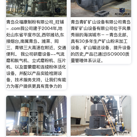
青岛众福康制粉有限公司_旺铺
青岛青矿矿山设备有限公司青岛
- .com我公司建于2004年,地
青矿矿山设备有限公司位于风景
处山东省平度市区,西邻潍坊,东
秀丽的海滨城市－－青岛北部，
接烟台,南属青岛。潍莱、同
具有30多年生产矿山粉末加工
三、青银三大高速在附近，交通
设备、矿山输送设备、提升设备
便利。 我公司研磨设备--气流
的历史,产品已通过ISO9000质
磨和脱气机、立式磨粉机、压片
量管理体系认证。
机、以及雷蒙磨和连续粉体活化
设备，并配以产品实验检测设
备，技术服务支持，让我们有能
力为客户提供更具有竞争力的