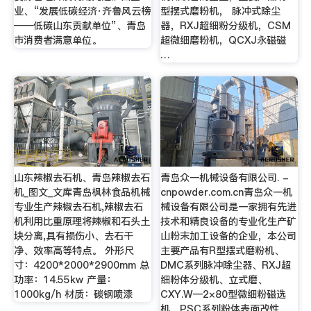
业、“发展低碳经济·齐鲁风云榜
型摆式磨粉机， 脉冲式除尘
——低碳山东贡献单位”、青岛
器，RXJ超细粉分级机，CSM
市消费者满意单位。
超微细磨粉机，QCXJ永磁磁
…
山东辣椒去石机、青岛辣椒去石
青岛众一机械设备有限公司. -
机_图文_文库青岛枫林食品机械
cnpowder.com.cn青岛众一机
专业生产辣椒去石机,辣椒去石
械设备有限公司是一家拥有先进
机利用比重原理将辣椒和石头土
技术和精良设备的专业化生产矿
块分离,具有损伤小、去石干
山粉末加工设备的企业，本公司
净、效率高等特点。 外形尺
主要产品有R型摆式磨粉机、
寸：4200*2000*2900mm 总
DMC系列脉冲除尘器、RXJ超
功率：14.55kw 产量：
细粉体分级机、立式磨、
1000kg/h 材质：碳钢喷漆
CXY.W—2×80型微细粉磁选
机、PSC系列粉体表面改性