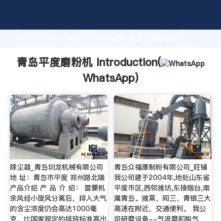
青岛平度磨粉机 manufacturer Grasping strong
production capability, advanced research strength
and excellent service, Shanghai 青岛平度磨粉机
supplier create the value and bring values to all of
customers.
青岛平度磨粉机 Introduction(
WhatsApp
)
除尘器_青岛圳龙机械有限公司
青岛众福康制粉有限公司_旺铺
地 址：青岛市平度 郑州路北端
我公司建于2004年,地处山东省
产品介绍 产 品 介 绍： 雷蒙机
平度市区,西邻潍坊,东接烟台,南
余风经小旋风分离后，排入大气
属青岛。潍莱、同三、青银三大
的含尘浓度仍会高达1000毫
高速在附近，交通便利。 我公
克，比国家规定的排放标准高出
司研磨设备--气流磨和脱气