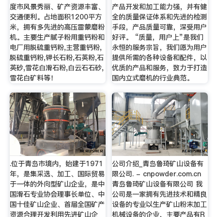
度市风景秀丽、矿产资源丰富、
产品开发和加工能力强，并有健
交通便利。占地面积1200平方
全的质量保证体系和先进的检测
米，拥有多先进的高压雷蒙磨粉
手段，产品质量可靠，深受用户
机。主要生产腻子粉用重钙粉和
好评。 “质量，用户上”是我们
电厂用脱硫重钙粉,主营重钙粉,
永恒的服务宗旨，我们愿为用户
脱硫重钙粉,钾长石粉,石英粉,石
提供所需的各种设备和配件，以
英砂,雪花白滑石粉,白云石石砂,
优质的产品和服务，致力于打造
雪花白矿料等！
国内立式磨机的行业典范。
.位于青岛市境内，始建于1971
公司介绍_青岛鲁琦矿山设备有
年，是集采选、加工、国际贸易
限公司. - cnpowder.com.cn
于一体的外向型矿山企业，是中
青岛鲁琦矿山设备有限公司 我
国滑石专业协会理事长单位、中
公司是一家拥有先进技术和精良
国十佳矿山企业、首届全国矿产
设备的专业以生产矿山粉末加工
资源合理开发利用先进矿山企
机械设备的企业，主要产品有R