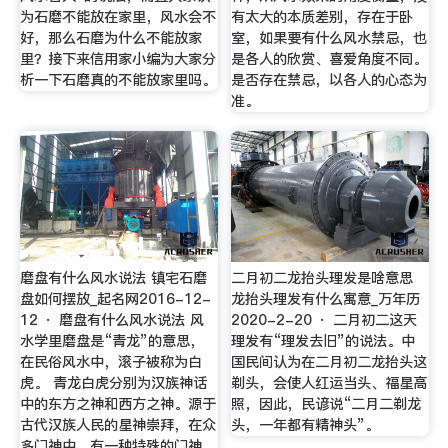
为石磨不能放在家里，风水会不
有太大的本质差别，存在于卧
好，那么石磨为什么不能放家
室，如果要有什么风水禁忌，也
里？接下来信用家小编为大家分
是各人的欣赏、喜爱角度不同。
析一下石磨真的不能放家里吗。
是否存在禁忌，以各人的心态为
准。
磨盘有什么风水说法 镇宅石磨
二月初二龙抬头理发是啥意思
盘如何摆放_起名网2016-12-
龙抬头理发有什么寓意_万年历
12 · 磨盘有什么风水说法 风
2020-2-20 · 二月初二这天
水学里磨盘是“青龙”的意思，
理发有“理发去旧”的说法。中
在民俗风水中，滚子被称为白
国民间认为在二月初二龙抬头这
虎。 青龙白虎分别为汉族神话
剃头，会使人红运当头、福星高
中的东方之神和西方之神。源于
照，因此，民谚说“二月二剃龙
古代汉族人民的星神崇拜，在众
头，一年都有精神头”。
多门神中，有一种特殊的门神，