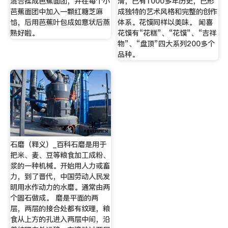
混合揉成芭蕉面团，并在每个小
清，已有1000多年历史，已形
芭蕉面团中加入一颗红糖芝麻
成独特的艺术风格和完整的创作
馅，后用芭蕉叶包成如意状后蒸
体系。花馍同样以美味。 闻喜
熟好啦。
花馍有“花糕”、“花馍”、“吉祥
物”、“盘顶”四大系列200多个
品种。
石磨（释义）_百科石磨是用于
把米、麦、豆等粮食加工成粉、
浆的一种机械。开始用人力或畜
力，到了晋代，中国劳动人民发
明用水作动力的水磨。通常由两
个圆石做成。 磨是平面的两
层，两层的接合处都有纹理，粮
食从上方的孔进入两层中间，沿