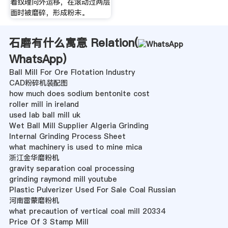
着纹理向外运移，在滚动过两层
面时被磨碎，形成粉末。
石磨有什么寓意 Relation(
WhatsApp
)
Ball Mill For Ore Flotation Industry
CAD粉碎机装配图
how much does sodium bentonite cost
roller mill in ireland
used lab ball mill uk
Wet Ball Mill Supplier Algeria Grinding
Internal Grinding Process Sheet
what machinery is used to mine mica
浙江金华磨粉机
gravity separation coal processing
grinding raymond mill youtube
Plastic Pulverizer Used For Sale Coal Russian
河南雷蒙磨粉机
what precaution of vertical coal mill 20334
Price Of 3 Stamp Mill