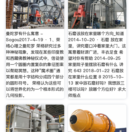
曼陀罗有什么寓意 -
石磨该放在家里哪个方向_知道
Sogou2017-4-19 · 1、荣
2014-10-20 · 石磨 放在家
格心理之曼陀罗 荣格研究过多
里，讲究磨口冲着家里大门。这
种神秘现象，发现在某些印度教
寓意着财源广进，丰衣足食 希
和西藏佛教神秘仪式中，信徒使
望对你有帮助 2014-09-25
用一个圆圈内置复杂的象征图案
家里院子里摆放石磨有什么 讲
以帮助冥想。这种“魔术圈”通
究 643 2018-01-22 石磨放
常都是用十字结构分成四个部分
在家里什么位置 8 2015-10-
的圆形符号。 荣格认为这些可
13 家中放石磨好吗？我想放三
以将世界化约为一个根本形式的
楼可以吗？放哪个方位好？求大
几何投影。
师指点