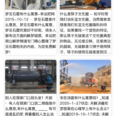
梦见石磨有什么寓意-幸运吧网
什么是筷子文化圈 - 知乎时常
2015-10-12 · 梦见石磨是什
我们说东亚文化圈，当然儒家思
么意思，梦见石磨有什么寓意，
想是我们东亚文化圈隐形的特
梦见石磨究竟好不好呢，很多人
征，如果要找一个显性的特征，
都有这方面的解梦疑惑，幸运吧
那么筷子无疑是这个文化圈典型
周公解梦频道专门精心整理了梦
的物品。无论是日韩，还是南边
见石磨相关的内容，为您免费解
的越南，无疑都是习惯于使用筷
梦！
子，筷子的使用无疑是受到汉…
别人在我家门口放头发1 天前
冬吃汤圆有什么寓意吗？_知道
· 有人在我家门口放二根烟是什
2020-1-27状态: 未解决曼陀
么意思,有什么寓意_ _____ 有可
罗图案在心理学上有什么含义？
能是乱扔吧 再看看别人怎么说
_知道2019-10-17状态: 未解