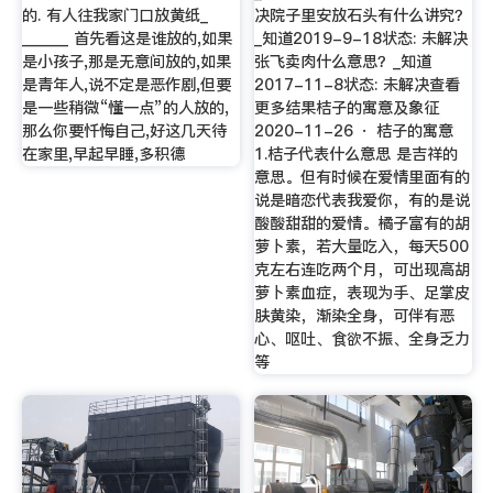
的. 有人往我家门口放黄纸_
决院子里安放石头有什么讲究？
______ 首先看这是谁放的,如果
_知道2019-9-18状态: 未解决
是小孩子,那是无意间放的,如果
张飞卖肉什么意思？_知道
是青年人,说不定是恶作剧,但要
2017-11-8状态: 未解决查看
是一些稍微“懂一点”的人放的,
更多结果桔子的寓意及象征
那么你要忏悔自己,好这几天待
2020-11-26 · 桔子的寓意
在家里,早起早睡,多积德
1.桔子代表什么意思 是吉祥的
意思。但有时候在爱情里面有的
说是暗恋代表我爱你，有的是说
酸酸甜甜的爱情。橘子富有的胡
萝卜素，若大量吃入，每天500
克左右连吃两个月，可出现高胡
萝卜素血症，表现为手、足掌皮
肤黄染，渐染全身，可伴有恶
心、呕吐、食欲不振、全身乏力
等