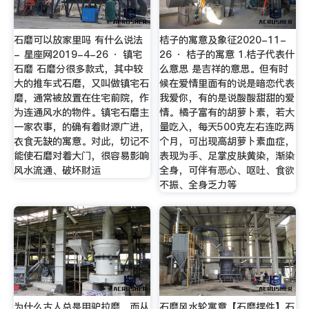
石磨可以放家里吗 有什么说法
桔子的寓意及象征2020-11-
- 星座网2019-4-26 · 镇宅
26 · 桔子的寓意 1.桔子代表什
石磨 石磨分很多款式，其中较
么意思 是吉祥的意思。但有时
大的推车式石磨，又叫做镇宅石
候在爱情里面有的说是暗恋代表
磨，通常被放置在住宅前院，作
我爱你，有的是说酸酸甜甜的爱
为连通风水的物件。镇宅石磨主
情。橘子富有的胡萝卜素，若大
一家农事，的确有着财源广进，
量吃入，每天500克左右连吃两
衣食无缺的寓意。对此，切记不
个月，可出现高胡萝卜素血症，
能使石磨对着大门，很容易影响
表现为手、足掌皮肤黄染，渐染
风水流通、破坏财运
全身，可伴有恶心、呕吐、食欲
不振、全身乏力等
为什么古人总是用驴拉磨，而从
石磨风水轮寓意【石磨摆件】石