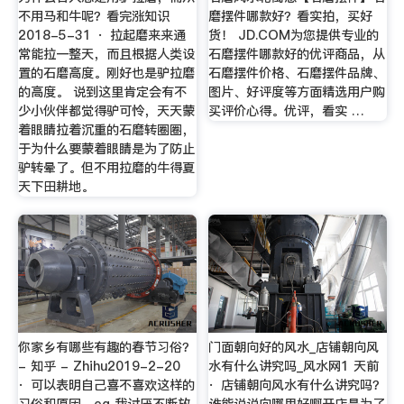
不用马和牛呢？看完涨知识
磨摆件哪款好？看实拍，买好
2018-5-31 · 拉起磨来来通
货！ JD.COM为您提供专业的
常能拉一整天，而且根据人类设
石磨摆件哪款好的优评商品，从
置的石磨高度。刚好也是驴拉磨
石磨摆件价格、石磨摆件品牌、
的高度。 说到这里肯定会有不
图片、好评度等方面精选用户购
少小伙伴都觉得驴可怜，天天蒙
买评价心得。优评，看实 …
着眼睛拉着沉重的石磨转圈圈，
于为什么要蒙着眼睛是为了防止
驴转晕了。但不用拉磨的牛得夏
天下田耕地。
你家乡有哪些有趣的春节习俗？
门面朝向好的风水_店铺朝向风
- 知乎 - Zhihu2019-2-20
水有什么讲究吗_风水网1 天前
· 可以表明自己喜不喜欢这样的
· 店铺朝向风水有什么讲究吗？
习俗和原因。eg 我讨厌不断放
谁能说说向哪里好啊开店是为了