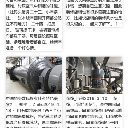
鞭炮，讨厌空气中硝烟的味道。
挣钱，想要自已生意兴隆，因此
（灶码头腊月二十三，小年祭
装修店铺也有很多需要注意的地
灶，一张木版年画撕开两部分贴
方，比如说店铺的装修风水也是
在不同地方） 二十四，扫房
很关键的。一起来了解下。 1
日。 玻璃擦干净，被褥窗帘桌
布都洗干净，房屋摆设擦洗整
洁，条理地看着都自在，给新年
准备一个好心情。
中国的少数民族有什么特色美
花馍_百科2016-3-10 · 花
食？ - 知乎 - Zhihu2019-4-
馍，也称“面花” ，是中国民间
18 · 用石磨将浸泡了两三个小
面塑品。闻喜花馍是山西省运城
时的糯米磨成粉，将芭蕉与熟芝
市闻喜县的传统名点，因花式各
麻混合后舂成茸状，再与糯米粉
样而命名。闻喜花馍盛行于明