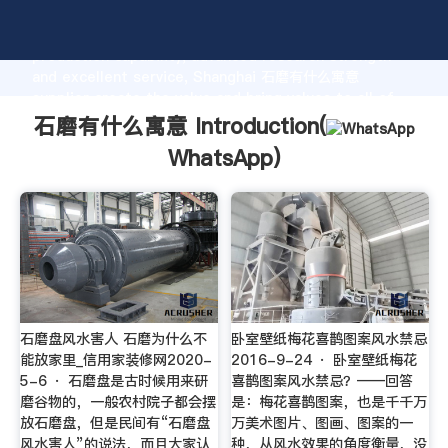
石磨有什么寓意 manufacturer Grasping strong
production capability, advanced research strength
and excellent service, Shanghai 石磨有什么寓意
supplier create the value and bring values to all of
customers.
石磨有什么寓意 Introduction(
WhatsApp
)
石磨盘风水害人 石磨为什么不
卧室壁纸梅花喜鹊图案风水禁忌
能放家里_信用家装修网2020-
2016-9-24 · 卧室壁纸梅花
5-6 · 石磨盘是古时候用来研
喜鹊图案风水禁忌？——回答
磨谷物的，一般农村院子都会摆
是：梅花喜鹊图案，也是千千万
放石磨盘，但是民间有“石磨盘
万美术图片、图画、图案的一
风水害人”的说法，而且大家认
种，从风水效果的角度衡量，没