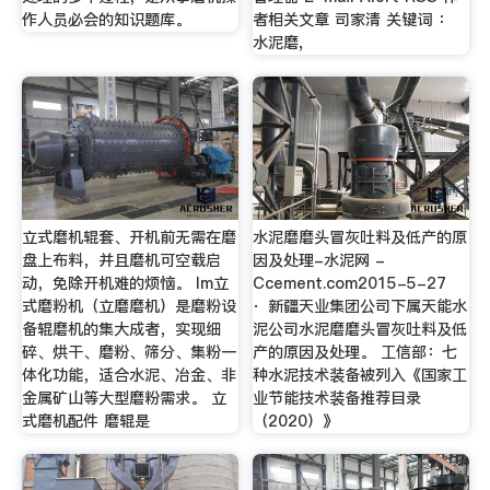
作人员必会的知识题库。
者相关文章 司家清 关键词 ：
水泥磨,
立式磨机辊套、开机前无需在磨
水泥磨磨头冒灰吐料及低产的原
盘上布料，并且磨机可空载启
因及处理-水泥网 -
动，免除开机难的烦恼。 lm立
Ccement.com2015-5-27
式磨粉机（立磨磨机）是磨粉设
· 新疆天业集团公司下属天能水
备辊磨机的集大成者，实现细
泥公司水泥磨磨头冒灰吐料及低
碎、烘干、磨粉、筛分、集粉一
产的原因及处理。 工信部：七
体化功能，适合水泥、冶金、非
种水泥技术装备被列入《国家工
金属矿山等大型磨粉需求。 立
业节能技术装备推荐目录
式磨机配件 磨辊是
（2020）》