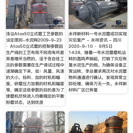
浅议Atox50立式磨工艺参数的
永祥新材料一号水泥磨成功实现
设定原则-水泥网2009-9-23
灾后复产 - 永祥资讯 - 四川
· Atox50立式磨的控制参数因
2020-9-10 · 9月5日
生产线的工艺布局不同而有所差
14:38，随着一号水泥磨磨机运
异是理所当然的，适于各自佳工
转的轰鸣声响起，打响了灾后恢
况的参数需要在生产调试过程中
复水泥生产的炮。为确保设备正
逐渐确定下来，如：风量、风速
常运转，李总要求再次对水泥磨
的大小，投料、加的时机和幅
物料通道进行确认，发现异常立
度，研磨压力加载的时机和幅度
即处理，确保万无一失。永祥新
等，确定这些参数的目的是为了
材料厂区已恢复
使磨机尽快进入均衡稳定的平衡
粉磨状态，达到优质