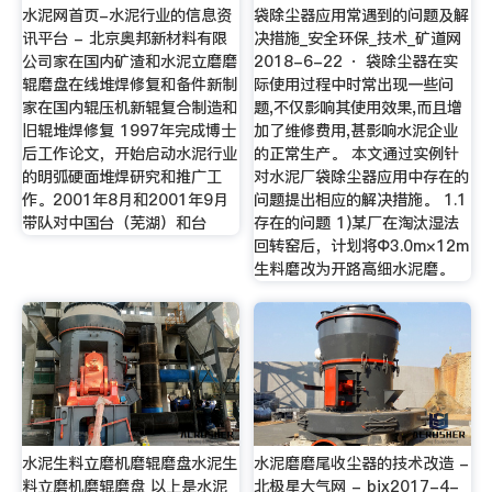
水泥网首页-水泥行业的信息资
袋除尘器应用常遇到的问题及解
讯平台 - 北京奥邦新材料有限
决措施_安全环保_技术_矿道网
公司家在国内矿渣和水泥立磨磨
2018-6-22 · 袋除尘器在实
辊磨盘在线堆焊修复和备件新制
际使用过程中时常出现一些问
家在国内辊压机新辊复合制造和
题,不仅影响其使用效果,而且增
旧辊堆焊修复 1997年完成博士
加了维修费用,甚影响水泥企业
后工作论文，开始启动水泥行业
的正常生产。 本文通过实例针
的明弧硬面堆焊研究和推广工
对水泥厂袋除尘器应用中存在的
作。2001年8月和2001年9月
问题提出相应的解决措施。 1.1
带队对中国台（芜湖）和台
存在的问题 1)某厂在淘汰湿法
回转窑后，计划将Φ3.0m×12m
生料磨改为开路高细水泥磨。
水泥生料立磨机磨辊磨盘水泥生
水泥磨磨尾收尘器的技术改造 -
料立磨机磨辊磨盘 以上是水泥
北极星大气网 - bjx2017-4-