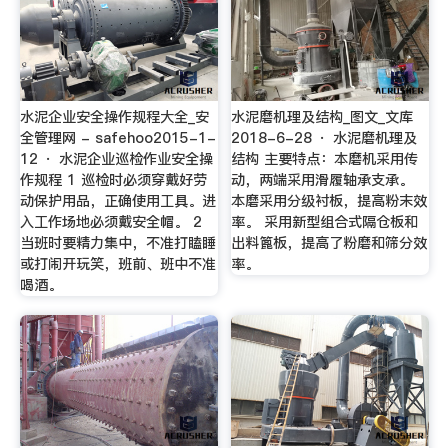
水泥企业安全操作规程大全_安
水泥磨机理及结构_图文_文库
全管理网 - safehoo2015-1-
2018-6-28 · 水泥磨机理及
12 · 水泥企业巡检作业安全操
结构 主要特点：本磨机采用传
作规程 1 巡检时必须穿戴好劳
动，两端采用滑履轴承支承。
动保护用品，正确使用工具。进
本磨采用分级衬板，提高粉末效
入工作场地必须戴安全帽。 2
率。 采用新型组合式隔仓板和
当班时要精力集中，不准打瞌睡
出料篦板，提高了粉磨和筛分效
或打闹开玩笑，班前、班中不准
率。
喝酒。