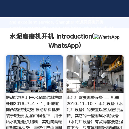
水泥磨磨机开机 manufacturer Grasping strong
production capability, advanced research strength
and excellent service, Shanghai 水泥磨磨机开机
supplier create the value and bring values to all of
customers.
水泥磨磨机开机 Introduction(
WhatsApp
)
振动给料机用于水泥磨给料故障
水泥厂需要哪些设备 -- 机器
处理2016-7-4 · 1、叶轮轴
2010-11-10 · 水泥设备（水
向两端密封失效 振动给料机安
泥厂设备）的安置以窑为进行运
装于辊压机后的中间仓下，用于
转，其它的一些附属水泥设备
给水泥磨磨头喂料，其轴向两端
（水泥厂设备）有故障都要勉强
密封容易失效，导致生产中漏料
撑下去，只有等到窑出现问题才