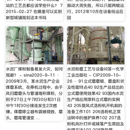
站的工艺员都应该学些什么？ 7
振动大而失败，所以只能两辊运
2015-02-27 在哪里可以买到
行。2012年10月在设备投运后
新型城镇规划这本书吗
因
水泥厂煤粉制备易发火灾，如何
水泥粉磨工艺与设备问答—化学
规避？ - sina2020-9-11 ·
工业出版社 - CIP2009-10-
2009年3月，某水泥生产企业
26 · 91立式磨磨辊、磨盘形状
煤磨系统，在停机过程中，由于
及性能特点40 92生产总结出的
风扫磨磨头与管道堆积煤粉，分
立式磨使用效果42 93国内水泥
别于27日上午7时30分和31日
生产线应用原料立式磨的实例
中午1时30分接连发生2次燃
43 205旋风式选粉机开机前的
爆。煤磨除尘器布袋被烧毁，磨
准备工作101 206选粉机正常
头，磨尾管道变 …
运转中的维护保养102 207选
粉机风叶打坏或掉落产生原因及