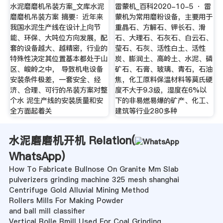
水泥磨磨机吊装方案_文库水泥
雷蒙机_百科2020-10-5 · 雷
磨磨机吊装方案 摘要：近年来
蒙机为常用磨粉设备，主要用于
我国水泥生产线在设计上向节
重晶石、方解石、钾长石、滑
能、环保、大吨位方向发展，配
石、大理石、石灰石、白云石、
套的设备越大、越精密，行业的
莹石、石灰、活性白土、活性
特殊性决定其位置基本都处于山
炭、膨润土、高岭土、水泥、磷
区、峻岭之中， 导致机电设备
矿石、石膏、玻璃、青石，石油
安装条件极差，一套安全、经
焦，化工原料保温材料等莫氏硬
济、合理、可行的吊装方案对整
度不大于9.3级，湿度在6%以
个水 泥生产线的安装质量和安
下的非易燃易爆的矿产、化工、
全方面起着关
建筑等行业280多种
水泥磨磨机开机 Relation(
WhatsApp
)
How To Fabricate Bullnose On Granite Mm Slab
pulverizers grinding machine 325 mesh shanghai
Centrifuge Gold Alluvial Mining Method
Rollers Mills For Making Powder
and ball mill classifier
Vertical Rolle Rmill Used For Coal Grinding