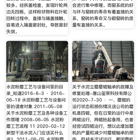
较多。经拆盖检查，发现叶轮两
会进行集中修理。而窑系统的好
边无挡板，这样粉状物料在叶轮
与坏与窑砖的寿命有着直接的关
回转过程中，直接与端盖接触，
系，窑砖的寿命又与砌窑砖的质
容易进入端盖密封处，导致密封
量有直接的关系。
失效。
水泥粉磨工艺与设备问答的目
关于水泥立磨磨辊轴承的故障及
录_知道2016-6-3 · 2016-
修复处理-唐山玺荣科技有限公
06-18 水泥粉磨工艺与设备问
司2020-7-30 · 一、磨辊的
答的读者对象 2011-05-08
运行状态和损伤情况该公司的磨
关于水泥粉磨工艺及各种设备工
机是四辊，但在日常的运行中是
作原理 2008-06-05 水泥粉
两辊运行，两辊抬起备用。也曾
磨工艺流程 11 2020-02-12
经尝试四辊运行，想以此增加磨
新型干法水泥入门应该买什么
机的产量和减少对磨辊轴承的损
书？ 2011-06-05 水泥粉磨
伤，但经多次试运行，都因磨机