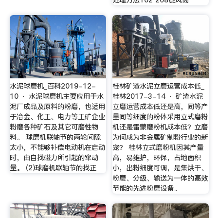
处理方法102 208旋风筒
水泥球磨机_百科2019-12-
桂林矿渣水泥立磨运营成本低_
10 · 水泥球磨机主要应用于水
桂林2017-3-14 · 矿渣水泥
泥厂成品及原料的粉磨，也适用
立磨运营成本低还是高，同等产
于冶金、化工、电力等工矿企业
量同等细度的粉体采用立式磨粉
粉磨各种矿石及其它可磨性物
机还是雷蒙磨粉机成本低？立磨
料。 球磨机联轴节的两轮间隙
为何成为非金属矿制粉行业的新
太小，不能够补偿电动机在启动
宠？ 桂林立式磨粉机因其产量
时，由自找磁力所引起的窜动
高，易维护，环保，占地面积
量。 (2)球磨机联轴节的找正
小，出粉细度可调，是集烘干、
粉磨、分级、输送为一体的高效
节能的先进粉磨设备。