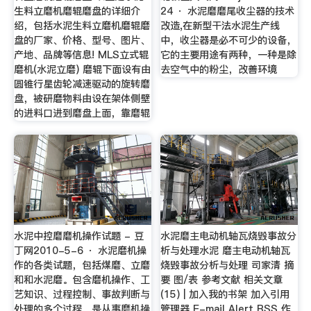
生料立磨机磨辊磨盘的详细介
24 · 水泥磨磨尾收尘器的技术
绍，包括水泥生料立磨机磨辊磨
改造,在新型干法水泥生产线
盘的厂家、价格、型号、图片、
中，收尘器是必不可少的设备，
产地、品牌等信息! MLS立式辊
它的主要用途有两种，一种是除
磨机(水泥立磨) 磨辊下面设有由
去空气中的粉尘，改善环境
圆锥行星齿轮减速驱动的旋转磨
盘，被研磨物料由设在架体侧壁
的进料口进到磨盘上面，靠磨辊
水泥中控磨磨机操作试题 - 豆
水泥磨主电动机轴瓦烧毁事故分
丁网2010-5-6 · 水泥磨机操
析与处理水泥 磨主电动机轴瓦
作的各类试题，包括煤磨、立磨
烧毁事故分析与处理 司家清 摘
和和水泥磨。包含磨机操作、工
要 图/表 参考文献 相关文章
艺知识、过程控制、事故判断与
(15) | 加入我的书架 加入引用
处理的多个过程，是从事磨机操
管理器 E-mail Alert RSS 作