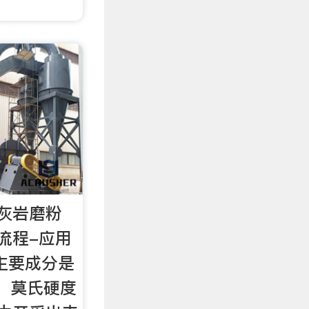
灰岩磨粉
流程-应用
主要成分是
），莫氏硬度