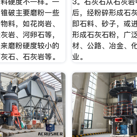
物料硬度不一样。一
3。石灰石从石灰岩
圆锥破主要磨粉一些
后，经粉碎形成石
的物料，如花岗岩、
即石料、砂子，或
凝灰岩、河卵石等，
形成石灰石粉，广
用来磨粉硬度较小的
材、公路、冶金、
石灰石、石灰岩等。
业。