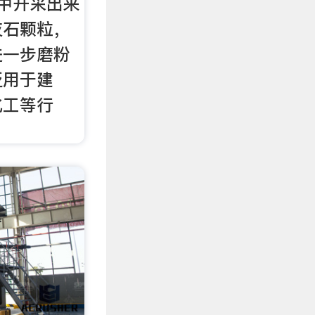
中开采出来
灰石颗粒，
进一步磨粉
泛用于建
化工等行