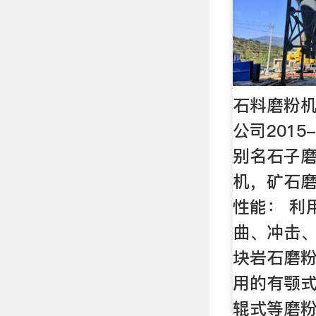
石料磨粉机
公司2015
别名石子
机，矿石
性能： 利
曲、冲击
块岩石磨
用的有颚
辊式等磨