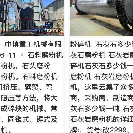
-中博重工机械有限
粉碎机-石灰石多少
-6-11 · 石料磨粉机
灰石磨粉机 石灰岩
磨粉机，石头磨粉
碎机石灰石多少钱一
磨粉机。石料磨粉机
磨粉机 石灰岩磨粉
用挤压、劈裂、弯
机，这里云集了众
、碾压等方法，将大
商，采购商，制造
粉成碎块的机械。常
灰石多少钱一吨 石
式、圆锥式、锤式及
石灰岩磨粉机的详
粉机。
牌:，货号:改2299