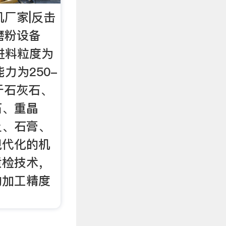
机厂家|反击
磨粉设备
机进料粒度为
能力为250-
用于石灰石、
石、重晶
土、石膏、
现代化的机
质检技术，
的加工精度