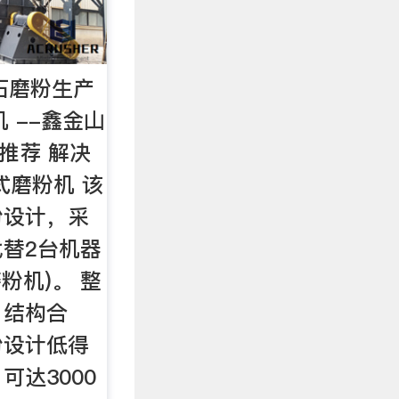
石磨粉生产
 --鑫金山
隆重推荐 解决
式磨粉机 该
粉设计，采
替2台机器
粉机)。 整
，结构合
粉设计低得
可达3000