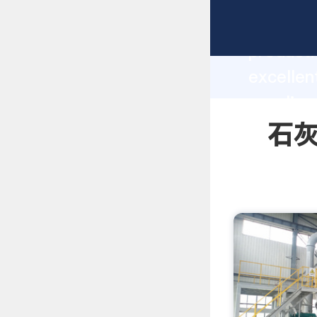
石灰岩反击石
producti
excell
supplier
custome
石灰