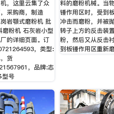
粉机，这里云集了众
料的磨粉机械。当
商，采购商，制造
锤作用区时，受到
岗岩颚式磨粉机 批
冲击而磨粉，并被
料磨粉机 石灰岩小型
转子上方的反击装
机厂的详细页面。订
粉，然后又从反击
0721264593，类型:
到板锤作用区重新
机，货
721567961，品牌:志
多型号