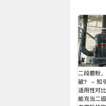
二段磨粉
破？ - 
适用性对比
能充当二