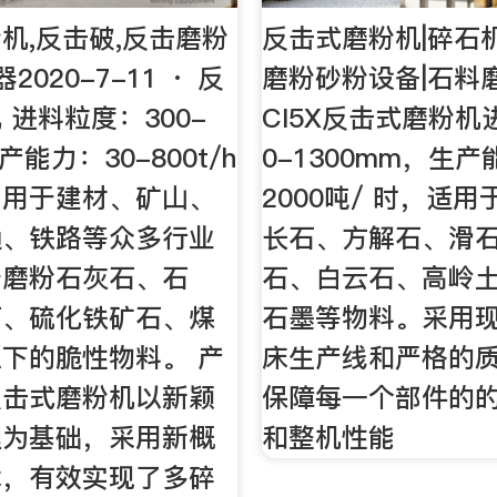
机,反击破,反击磨粉
反击式磨粉机|碎石
2020-7-11 · 反
磨粉砂粉设备|石料
 进料粒度：300-
CI5X反击式磨粉
产能力：30-800t/h
0-1300mm，生产
：用于建材、矿山、
2000吨/ 时，适
通、铁路等众多行业
长石、方解石、滑
于磨粉石灰石、石
石、白云石、高岭
石、硫化铁矿石、煤
石墨等物料。采用
下的脆性物料。 产
床生产线和严格的
反击式磨粉机以新颖
保障每一个部件的
理为基础，采用新概
和整机性能
术，有效实现了多碎