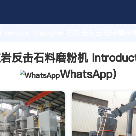
料磨粉机 manufacturer Grasping st
on capability, advanced research stren
ent service, Shanghai 石灰岩反击石料磨粉
 create the value and bring values to all
rs.
岩反击石料磨粉机 Introducti
WhatsApp
)