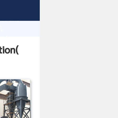
rong
gth and
机
 of
on(