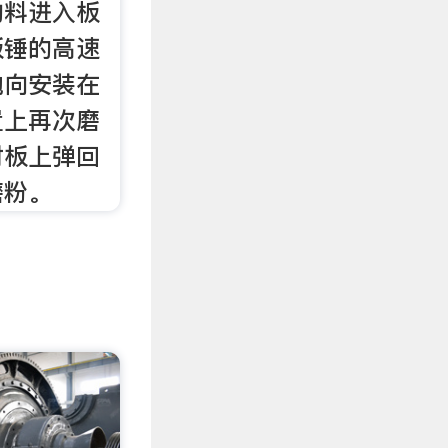
物料进入板
板锤的高速
抛向安装在
置上再次磨
衬板上弹回
磨粉。