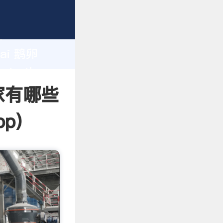
urer
d
ghai 鹅卵
te the
家有哪些
pp
)