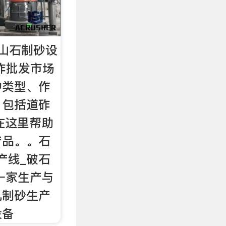
山石制砂设
砟批发市场
种类型、作
，包括道砟
在这里帮助
产品。。石
产线_破石
一家生产与
机制砂生产
设备