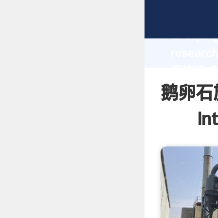
鹅卵石旋回
Grasping
research
石旋回式磨
value an
鹅卵石
In