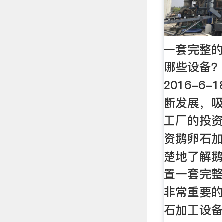
一套完整
哪些设备
2016-6
断发展，
工厂的投
资鹅卵石
楚地了解
置一套完
非常重要
石加工设