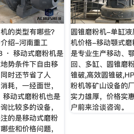
粉机的类型有哪些？
圆锥磨粉机-单缸液
介绍-河南重工
机价格-移动颚式磨
1-8 · 移动式磨粉机是
是专业生产移动、
意地势条件下自由移
回、多缸、圆锥磨粉
，同时还节省了人
锥破,高效圆锥破,H
的消耗，一经面世，
粉机等矿山设备的
 移动式磨粉机也是
实力雄厚，价格实
咨询比较多的设备，
户前来洽谈咨询。
关注的是移动式磨粉
有哪些和价格问题，