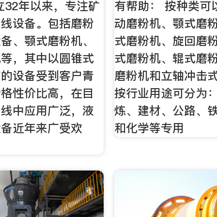
成立32年以来，专注矿
有帮助： 按种类可
产线设备。包括磨粉
动磨粉机、颚式磨
设备、颚式磨粉机、
式磨粉机、旋回磨
机等，其中以圆锥式
式磨粉机、辊式磨
首的设备受到客户青
磨粉机和立轴冲击
价格性价比高，在目
按行业用途可分为
产线中应用广泛，液
炼、建材、公路、
设备近年来广受欢
和化学等专用