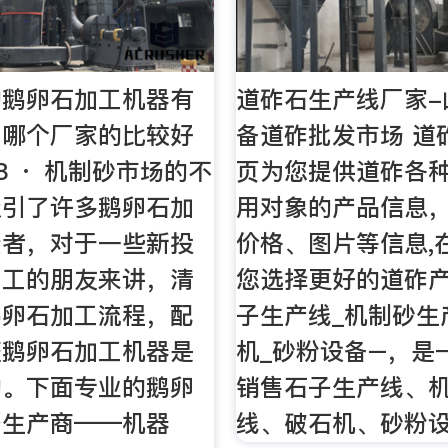
的鹅卵石加工机器有
道砟石生产线厂家-
？哪个厂家的比较好
备道砟批发市场 道
-18 · 机制砂市场的不
页为您提供道砟各
吸引了许多鹅卵石加
用对象的产品信息
资者，对于一些新投
价格、图片等信息,
加工的朋友来讲，清
您选择更好的道砟
鹅卵石加工流程，配
子生产线_机制砂生
整鹅卵石加工机器是
机_砂粉设备–，是
的。下面专业的鹅卵
销售石子生产线、
备生产商——机器
线、破石机、砂粉