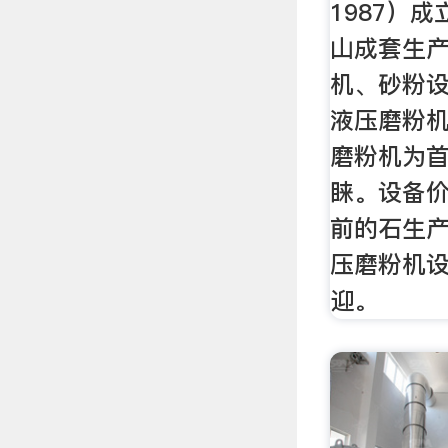
1987）
山成套生
机、砂粉
液压磨粉
磨粉机为
睐。设备
前的石生
压磨粉机
迎。