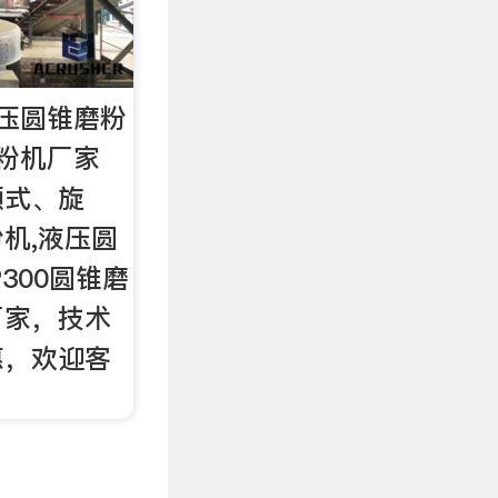
压圆锥磨粉
粉机厂家
颚式、旋
机,液压圆
P300圆锥磨
厂家，技术
惠，欢迎客