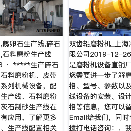
,鹅卵石生产线,碎石
双齿辊磨粉机_上海
,石料磨粉生产线
限公司2019-12-2
23 · *****生产碎石
是磨粉机设备直销
备石料磨粉机、皮带
您需要进一步了解
一系列机械设备，配
格、型号、参数以
石生产线、石料磨粉
线设备的安装、设
石灰石制砂生产线在
格等信息，您可以
都有应用，了解更多
Email给我们，同
格、生产线配置相关
拨打电话咨询：，