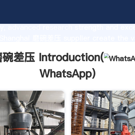
nufacturer Grasping strong product
ty, advanced research strength and exce
, Shanghai 磨碗差压 supplier create the v
lues to all of customers.
碗差压 Introduction(
WhatsApp
)