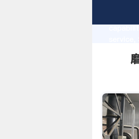
磨碗差压 ma
capabili
service
bring va
磨