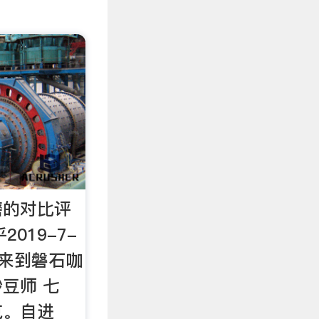
磨的对比评
2019-7-
迎来到磐石咖
豆师 七
克。自进