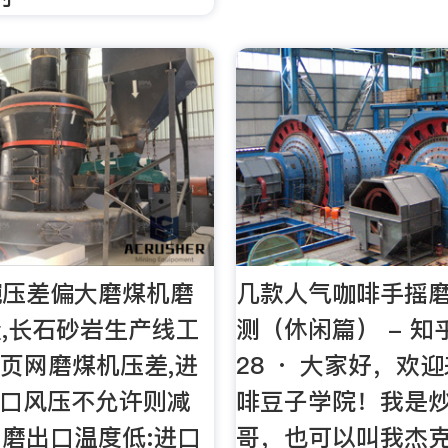
碗压差偏大磨煤机磨
几款人气咖啡手摇
,长石砂岩生产线工
测（休闲篇） - 知乎
黄页网磨煤机压差,进
28 · 大家好，欢
进口风压不允许则减
啡豆子学院！我是炒
磨出口温度低:进口
哥，也可以叫我杰