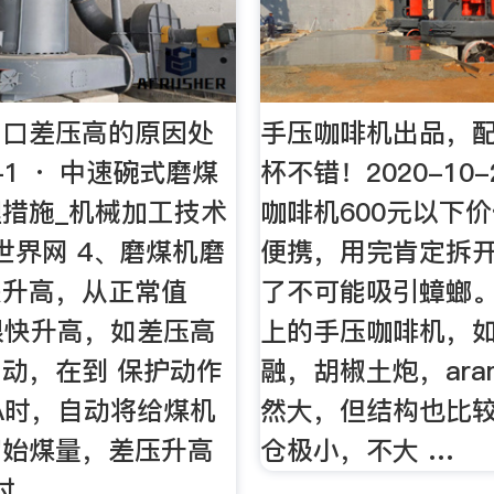
出口差压高的原因处
手压咖啡机出品，
6-1 · 中速碗式磨煤
杯不错！2020-10-
措施_机械加工技术
咖啡机600元以下
世界网 4、磨煤机磨
便携，用完肯定拆
快升高，从正常值
了不可能吸引蟑螂。 
PA很快升高，如差压高
上的手压咖啡机，如f
动，在到 保护动作
融，胡椒土炮，ar
KPA时，自动将给煤机
然大，但结构也比
初始煤量，差压升高
仓极小，不大 …
时