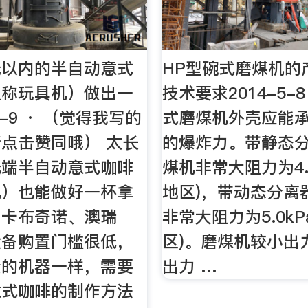
元以内的半自动意式
HP型碗式磨煤机的
人称玩具机）做出一
技术要求2014-5-8
-2-9 · （觉得我写的
式磨煤机外壳应能承受
点击赞同哦） 太长
的爆炸力。带静态
低端半自动意式咖啡
煤机非常大阻力为4.5
机）也能做好一杯拿
地区)，带动态分离
、卡布奇诺、澳瑞
非常大阻力为5.0kP
设备购置门槛很低，
区)。磨煤机较小出
贵的机器一样，需要
出力 …
意式咖啡的制作方法