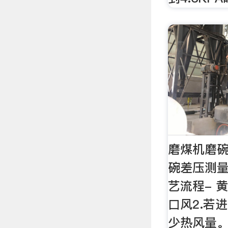
磨煤机磨
碗差压测量
艺流程- 
口风2.若
少热风量。