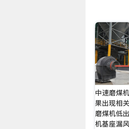
中速磨煤机
果出现相
磨煤机低
机基座漏