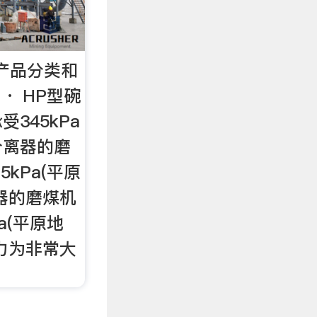
产品分类和
 · HP型碗
345kPa
分离器的磨
kPa(平原
器的磨煤机
a(平原地
力为非常大