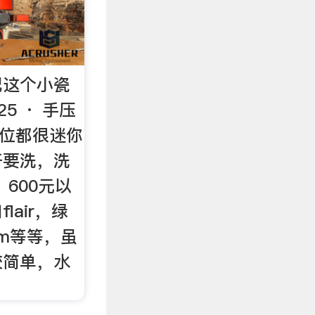
配这个小瓷
25 · 手压
价位都很迷你
开要洗，洗
600元以
lair，绿
am等等，虽
较简单，水