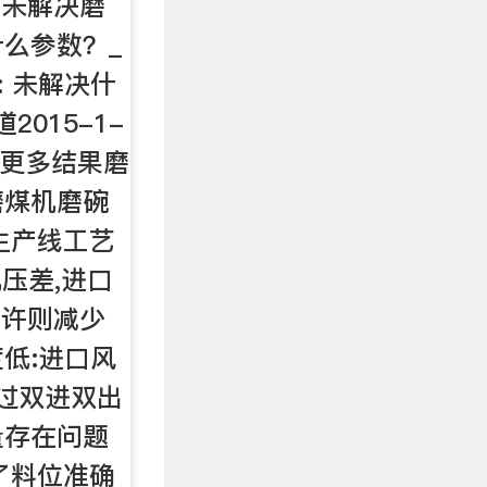
: 未解决磨
么参数？_
态: 未解决什
015-1-
看更多结果磨
磨煤机磨碗
生产线工艺
压差,进口
允许则减少
低:进口风
通过双进双出
量存在问题
了料位准确