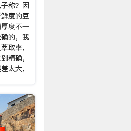
电子称？因
新鲜度的豆
脂厚度不一
准确的，我
及萃取率，
做到精确，
误差太大，