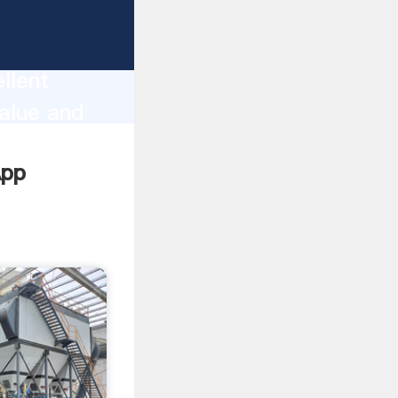
ion
llent
alue and