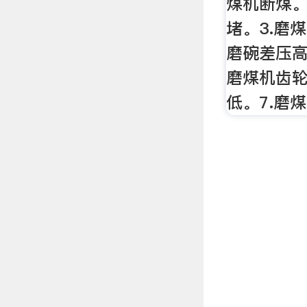
煤机断煤。
堵。3.磨
磨碗差压高
磨煤机齿
低。7.磨