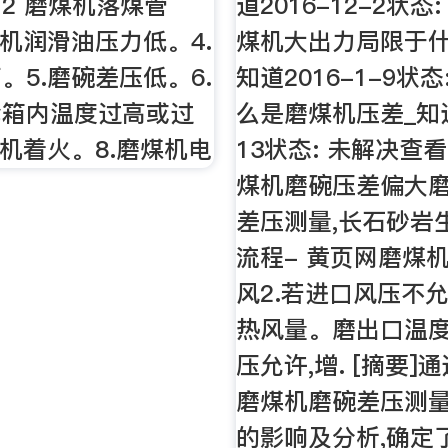
2 磨煤机落煤管
道2016-12-2状态
煤机润滑油压力低。4.
煤机大出力局限于什
。5.磨碗差压低。6.
知道2016-1-9状
轮箱内温度过高或过
么是磨煤机压差_知道2
煤机着火。8.磨煤机电
13状态: 未解决查
煤机磨碗压差偏大
差压测量,长石砂岩
流程- 黄页网磨煤机
风2.若进口风压不
热风量。磨出口温度
压允许,增. [摘要]
磨煤机磨碗差压测
的影响及分析,确定