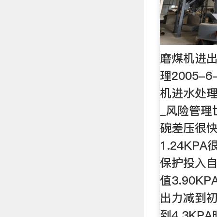
磨煤机进
理2005-
机进水处理
_风险管理
碗差压很
1.24K
保护投入自
值3.90
出力减到
到4.3KPA