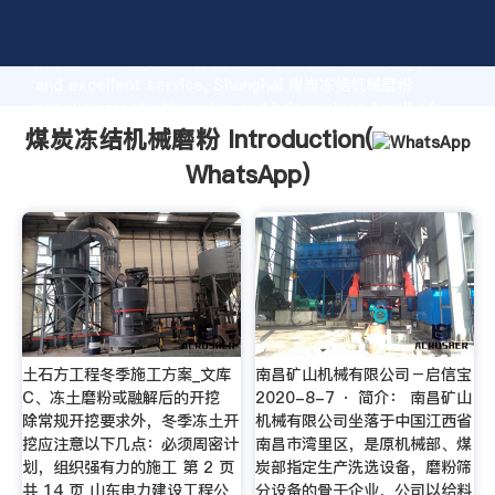
煤炭冻结机械磨粉 manufacturer Grasping strong
production capability, advanced research strength
and excellent service, Shanghai 煤炭冻结机械磨粉
supplier create the value and bring values to all of
customers.
煤炭冻结机械磨粉 Introduction(
WhatsApp
)
土石方工程冬季施工方案_文库
南昌矿山机械有限公司－启信宝
C、冻土磨粉或融解后的开挖
2020-8-7 · 简介： 南昌矿山
除常规开挖要求外，冬季冻土开
机械有限公司坐落于中国江西省
挖应注意以下几点：必须周密计
南昌市湾里区，是原机械部、煤
划，组织强有力的施工 第 2 页
炭部指定生产洗选设备，磨粉筛
共 14 页 山东电力建设工程公
分设备的骨干企业，公司以给料