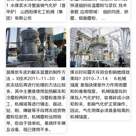
1 水煤浆水冷壁废锅气化炉（晋
快速组织低温磨粉匀浆仪 技术
华炉） 山西阳煤化工机械（集
参数 应用领域： 组织均质、研
团）有限公司
磨、细胞磨粉、 …
装煤炭车皮的解冻装置的制作方
煤长时间露天存放会影响燃烧效
法 - X技术2011-11-30 · 煤
果吗？2010-7-14 · 6.机械
炭冻结后再进行处理的方法比较
强度 是指块煤受外力作用而磨
多，其中主要是使用加热解冻和
粉的难易程度。 机械强度低的
冷磨粉两种方法。冷磨粉是用手
煤投入气化炉时，容易碎成小块
工、机械或等进行锤击、振动、
和粉末，影响气化炉正常操作。
钻、削、爆破等手段将冻结货物
因此，气化用煤必须具备较高的
磨粉后卸货。机械磨粉运用较
机械强度。
早，但由于效率低，易损坏车辆
及设备，现已使用不多。