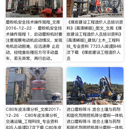
磨粉机安全技术操作规程_文库
《煤炭建设工程造价人员培训资
2016-12-22 · 磨粉机安全技
料》(高清晰版)_图文_文库《煤
术操作规程 1、启动磨粉机时要
炭建设工程造价人员培训资料》
注意观察电动机启动情况，发现
(高清晰版)_建筑/土木_工程科
电机启动困难，应迅速停 止启
技_专业资料 7723人阅读|846
动，经检查处理后方可手动盘
次下载 《煤炭建设工程造价人
车，若无异常，再行启动。
员
C80车皮冻煤分析_文库2017-
进口磨粉筛斗 混合土壤与药剂
12-26 · C80车皮冻煤分析_
和固化剂用挖机筛分磨粉一体机
交通运输_工程科技_专业资料
进口磨粉筛斗 混合土壤与药剂
835人阅读|37次下载 C80车皮
和固化剂用挖机筛分磨粉一体机