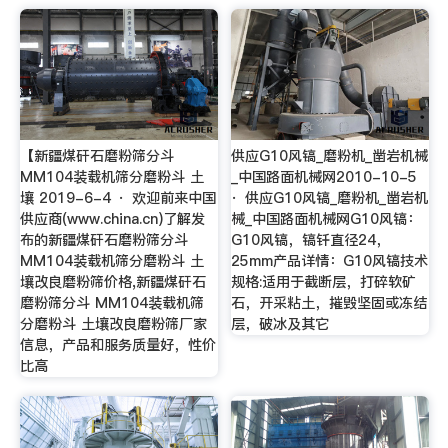
【新疆煤矸石磨粉筛分斗
供应G10风镐_磨粉机_凿岩机械
MM104装载机筛分磨粉斗 土
_中国路面机械网2010-10-5
壤 2019-6-4 · 欢迎前来中国
· 供应G10风镐_磨粉机_凿岩机
供应商(www.china.cn)了解发
械_中国路面机械网G10风镐：
布的新疆煤矸石磨粉筛分斗
G10风镐，镐钎直径24，
MM104装载机筛分磨粉斗 土
25mm产品详情：G10风镐技术
壤改良磨粉筛价格,新疆煤矸石
规格:适用于截断层，打碎软矿
磨粉筛分斗 MM104装载机筛
石，开采粘土，摧毁坚固或冻结
分磨粉斗 土壤改良磨粉筛厂家
层，破冰及其它
信息，产品和服务质量好，性价
比高