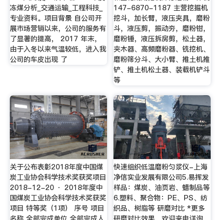
冻煤分析_交通运输_工程科技_
147-6870-1187 主营挖掘机
专业资料。项目背景 自公司开
挖斗，加长臂，液压夹具，磨粉
展市场营销以来，公司的服务有
斗，液压剪，振动夯，磨粉钳，
了显著的提高， 2017 年末，
磨粉锤，液压拆房剪，松土器，
由于入冬以来气温较低，进入我
夹木器、高频磨粉器、铣挖机、
公司的车皮出现 了
磨粉筛分斗、大小臂、推土机推
铲、推土机松土器、装载机铲斗
等
关于公布表彰2018年度中国煤
快速组织低温磨粉匀浆仪-上海
炭工业协会科学技术奖获奖项目
净信实业发展有限公司5.易挥发
2018-12-20 · 2018年度中
样品：煤炭、油页岩、蜡制品等
国煤炭工业协会科学技术奖获奖
6.塑料、聚合物：PE、PS、纺
项目 特等奖（1项） 序号 项目
织品、树脂等 研磨对比 *更多
名称 全部完成单位 全部完成人
研磨对比效果，欢迎来电详询。