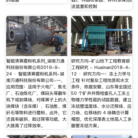
的组装
器)、样品收集器、弃样(余煤)回
送装置和控制
智能淸箅磨粉机系列_湖南万通
研究方向-矿山地下工程教育部
科技股份有限公司2019-9-
工程研究 - Huainan2018-4-
24 · 智能淸箅磨粉机系列-湖
12 · 研究方向一：冻土力学与
南万通科技股份有限公司-一、
工程 针对复杂工程地质和水文
应用范围：适用于火电厂、焦化
条件，依据安徽、山东等全国近
厂、石油炼化厂、煤码头等翻车
50 个矿井井筒检查孔人工冻土
机下或卸煤场，对煤箅子上的大
物理力学性能的试验数据，建立
块煤块（含冻煤）、石油焦、煤
冻结壁温度场、水分迁移场、应
矸石等物料进行磨粉。此外，它
力场、位移场的 4 场耦合计算
还具有破拱、助过筛等功能，大
模型，优化深厚表土地层人工多
大提高了过筛效率。
圈管冻结方案。