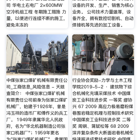
司 华电土右电厂 2×600MW
设备的开发、生产、销售为核心
空冷机组工程 冬期施工措施 力
业务。 公司技术力量雄厚，设
量，以便进行连续不断的施工，
备齐全，拥有数控切割机、自动
避免未冻的
焊接机等先进的加工设备。
中煤张家口煤矿机械有限责任公
行业协会奖励-力学与土木工程
司_工商信息_风险信息 - 天眼
学院2019-5-2 · 建筑物下综
查简介： 中煤张家口煤矿机械
合机械化充填采煤技术 中国煤
有限责任公司前身为张家口煤矿
炭工业科技进步奖 一等奖 缪协
机械厂，始建于1926年，曾是
兴 67 2009 高应力极易磨粉煤
冯玉祥的造币厂和傅作义的兵工
巷围岩稳定机理与控制技术研究
厂。 1949年隶属华北人民政
中国煤炭工业科技进步奖 二等
府，名为"华北机器制造公司张
奖 周钢、蒋斌松等 68 2009
家口机器厂"；1959年更名
深井复杂条件大断面岩巷机械化
为"张家口煤矿机械厂"，隶属国
快速掘进成套技术研究 中国煤