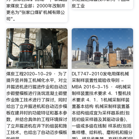
家煤炭工业部；2000年改制并
炭工业
更名为"张家口煤矿机械有限公
司"。
煤炭工程2020-10-29 · 为了
DLT747-2010发电用煤机械
提升竖井施工机械化水平，对立
采制样装置性能验收导则 -
井掘进机进行掘进作业和自动迈
MBA 2016-3-15 · 4机械采
步砌壁模板进行浇筑混凝土砌壁
制样装置技术要求 4．1整机技
作业施工技术进行了探讨，同时
术要求 4．1．1机械采制样装
给出了立井掘进机和自动迈步模
置基本结构 机械采制样装置基
板在建井时的功能特征和基本参
本结构组成宜为采样器系统(包
数，并结合具体的工程环境探讨
括初级采样器及其驱动设备)、
了立井掘进机在井下的组装和施
一级或多级在线制 样系统(包括
工技术，也给出了自动迈步模板
集样槽、给料机、磨粉机和缩分