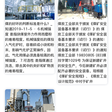
煤的好坏的判断标准是什么？_
煤炭工业部关于颁发《煤矿安全
知道2019-11-5 · 6.机械强
装备基本要求（试行）》的 煤
度 是指块煤受外力作用而磨粉
炭工业部关于颁发《煤矿安全装
的难易程度。机械强度低的煤投
备基本要求（试行）》的通知：
入气化炉时，容易碎成小块和粉
煤炭工业部关于颁发《煤矿安全
末，影响气化炉正常操作。因
装备基本要求（试行）》的通知
此，气化用煤必须具备较高的机
煤炭工业部 19830805 (83)煤
械强度。 7.可选性 是指煤通过
技字第1029号 为保证新建矿井
洗选，除去其中的夹矸和矿物质
的安全生产，今后新建矿井必须
的难易程度。
配齐必要的安全装备。现根据
《煤矿安全规程》、《煤炭工业
设计规范》中对于矿井