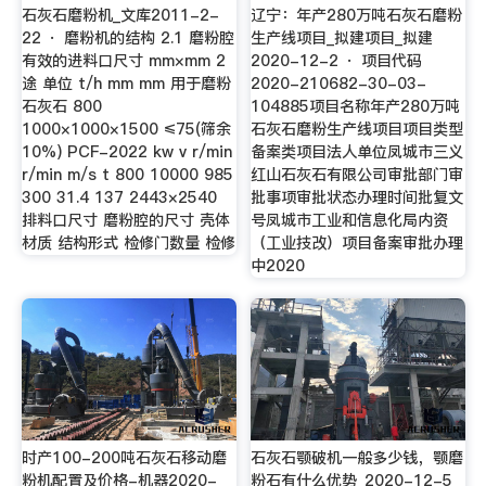
石灰石磨粉机_文库2011-2-
辽宁：年产280万吨石灰石磨粉
22 · 磨粉机的结构 2.1 磨粉腔
生产线项目_拟建项目_拟建
有效的进料口尺寸 mm×mm 2
2020-12-2 · 项目代码
途 单位 t/h mm mm 用于磨粉
2020-210682-30-03-
石灰石 800
104885项目名称年产280万吨
1000×1000×1500 ≤75(筛余
石灰石磨粉生产线项目项目类型
10%) PCF-2022 kw v r/min
备案类项目法人单位凤城市三义
r/min m/s t 800 10000 985
红山石灰石有限公司审批部门审
300 31.4 137 2443×2540
批事项审批状态办理时间批复文
排料口尺寸 磨粉腔的尺寸 壳体
号凤城市工业和信息化局内资
材质 结构形式 检修门数量 检修
（工业技改）项目备案审批办理
中2020
时产100-200吨石灰石移动磨
石灰石颚破机一般多少钱，颚磨
粉机配置及价格-机器2020-
粉石有什么优势_2020-12-5