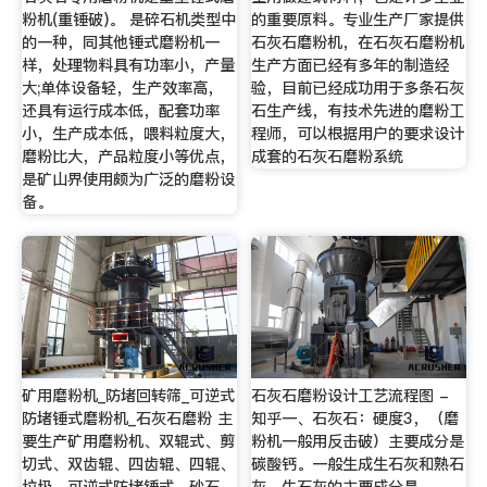
粉机(重锤破)。 是碎石机类型中
的重要原料。专业生产厂家提供
的一种，同其他锤式磨粉机一
石灰石磨粉机，在石灰石磨粉机
样，处理物料具有功率小，产量
生产方面已经有多年的制造经
大;单体设备轻，生产效率高，
验，目前已经成功用于多条石灰
还具有运行成本低，配套功率
石生产线，有技术先进的磨粉工
小，生产成本低，喂料粒度大，
程师，可以根据用户的要求设计
磨粉比大，产品粒度小等优点，
成套的石灰石磨粉系统
是矿山界使用颇为广泛的磨粉设
备。
矿用磨粉机_防堵回转筛_可逆式
石灰石磨粉设计工艺流程图 -
防堵锤式磨粉机_石灰石磨粉 主
知乎一、石灰石：硬度3，（磨
要生产矿用磨粉机、双辊式、剪
粉机一般用反击破）主要成分是
切式、双齿辊、四齿辊、四辊、
碳酸钙。一般生成生石灰和熟石
垃圾、可逆式防堵锤式、砂石
灰。生石灰的主要成分是