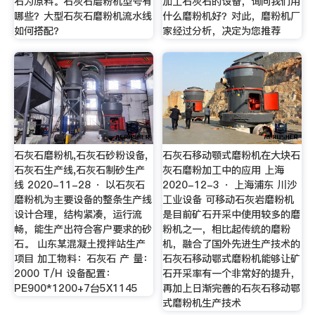
石为原料。石灰石磨粉机型号有
加工石灰石的设备，询问我们用
哪些？大型石灰石磨粉机流水线
什么磨粉机好？对此，磨粉机厂
如何搭配？
家经过分析，决定为您推荐
石灰石磨粉机,石灰石砂粉设备,
石灰石移动颚式磨粉机在大块石
石灰石生产线,石灰石制砂生产
灰石磨粉加工中的应用 上海
线 2020-11-28 · 以石灰石
2020-12-3 · 上海浦东 川沙
磨粉机为主要设备的整条生产线
工业设备 可移动石灰岩磨粉机
设计合理，结构紧凑，运行流
是目前矿石开采中使用较多的磨
畅，能生产出符合客户要求的砂
粉机之一，相比起传统的磨粉
石。 山东某混凝土搅拌站生产
机，融合了国外先进生产技术的
项目 加工物料：石灰石 产 量：
石灰石移动鄂式磨粉机能够让矿
2000 T/H 设备配置：
石开采率有一个非常好的提升，
PE900*1200+7台5X1145
再加上日渐完善的石灰石移动鄂
式磨粉机生产技术