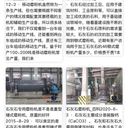
12-3 · 移动磨粉机虽然称为一
· 石灰石经过加工后，应用于建
条生产线，但也需要根据不同客
筑材料、工业原料等，可以直接
户的情况按需配置其要搭载的主
加工成优质的石料，用于基础建
机和辅助生产设备。所以很多场
设领域中，随着基建设施不断的
合下，我们不仅能看到一台车组
完善，对于石灰石原料的需求量
成的移动生产线，还能看到两台
较大，石灰石的初次的加工需要
车组成的移动生产线，甚还有三
用到颚式磨粉机，近期有客户咨
台车组成的移动生产线。鉴于时
询用于加工石灰石的46颚式磨
产100-200吨是移动磨粉机常
粉机产量多少，价格贵不贵?本
见产量，我们来
石灰石专用磨粉机是不是是重型
石灰石磨粉机_百科2020-6-
锤式磨粉机，质量的好坏
3 · 石灰石主要成分是碳酸钙
2015-8-29 · 可以肯定的是
（CaCO3）。 石灰和石灰石大
石灰石专用磨粉机是重型锤式磨
量用做建筑材料，也是许多工业