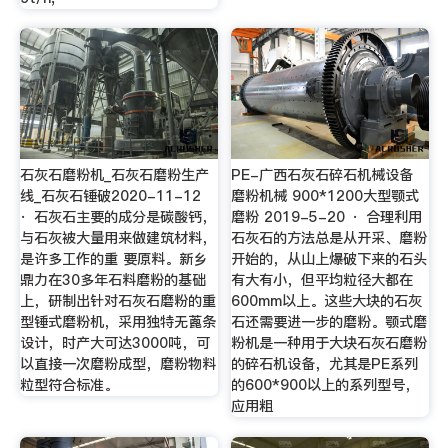
石灰石磨粉机_石灰石磨粉生产
PE-广西石灰石碎石机械设备
线_石灰石锤破2020-11-12
磨粉机械 900*1200大型颚式
· 石灰石主要的成分是碳酸钙，
磨粉 2019-5-20 · 合理利用
与石灰被大量用来做建筑材料，
石灰石的方法总是从开采、磨粉
是许多工作的重 要原料。新乡
开始的，从山上爆破下来的石头
鼎力在30多年石料磨粉的基础
有大有小，但平均粒径大都在
上，研制出针对石灰石磨粉的重
600mm以上。这些大块的石灰
型锤式磨粉机，采用独特无蓖条
石还需要进一步的磨粉。颚式磨
设计，时产大可达3000吨，可
粉机是一种用于大块石灰石磨粉
以直接一次磨粉成型，磨粉物料
的碎石机设备，尤其是PE系列
粒型符合标准。
的600*900以上的系列型号，
应用粗