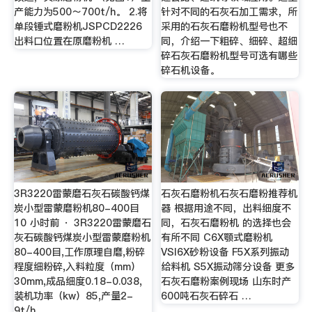
产能力为500～700t/h。 2.将
针对不同的石灰石加工需求，所
单段锤式磨粉机JSPCD2226
采用的石灰石磨粉机型号也不
出料口位置在原磨粉机 …
同，介绍一下粗碎、细碎、超细
碎石灰石磨粉机型号可选有哪些
碎石机设备。
3R3220雷蒙磨石灰石碳酸钙煤
石灰石磨粉机石灰石磨粉推荐机
炭小型雷蒙磨粉机80-400目
器 根据用途不同，出料细度不
10 小时前 · 3R3220雷蒙磨石
同，石灰石磨粉机 的选择也会
灰石碳酸钙煤炭小型雷蒙磨粉机
有所不同 C6X颚式磨粉机
80-400目,工作原理自磨,粉碎
VSI6X砂粉设备 F5X系列振动
程度细粉碎,入料粒度（mm）
给料机 S5X振动筛分设备 更多
30mm,成品细度0.18-0.038,
石灰石磨粉案例现场 山东时产
装机功率（kw）85,产量2-
600吨石灰石碎石 …
9t/h,