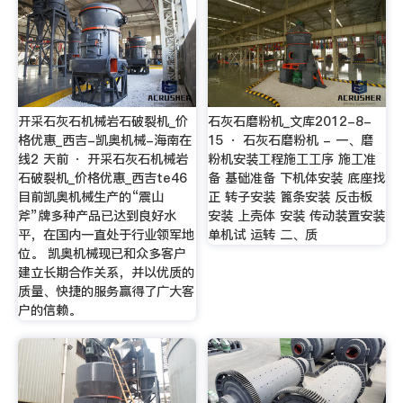
开采石灰石机械岩石破裂机_价
石灰石磨粉机_文库2012-8-
格优惠_西吉-凯奥机械-海南在
15 · 石灰石磨粉机 - 一、磨
线2 天前 · 开采石灰石机械岩
粉机安装工程施工工序 施工准
石破裂机_价格优惠_西吉te46
备 基础准备 下机体安装 底座找
目前凯奥机械生产的“震山
正 转子安装 篦条安装 反击板
斧”牌多种产品已达到良好水
安装 上壳体 安装 传动装置安装
平，在国内一直处于行业领军地
单机试 运转 二、质
位。 凯奥机械现已和众多客户
建立长期合作关系，并以优质的
质量、快捷的服务赢得了广大客
户的信赖。