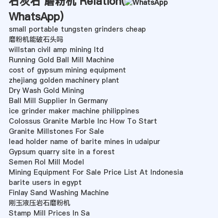
石灰石 磨粉机 Relation(
WhatsApp
)
small portable tungsten grinders cheap
磨粉机能破石头吗
willstan civil amp mining ltd
Running Gold Ball Mill Machine
cost of gypsum mining equipment
zhejiang golden machinery plant
Dry Wash Gold Mining
Ball Mill Supplier In Germany
ice grinder maker machine philippines
Colossus Granite Marble Inc How To Start
Granite Millstones For Sale
lead holder name of barite mines in udaipur
Gypsum quarry site in a forest
Semen Rol Mill Model
Mining Equipment For Sale Price List At Indonesia
barite users in egypt
Finlay Sand Washing Machine
刚玉液压岩石磨粉机
Stamp Mill Prices In Sa