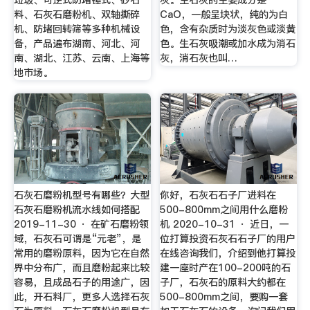
料、石灰石磨粉机、双轴撕碎
CaO，一般呈块状，纯的为白
机、防堵回转筛等多种机械设
色，含有杂质时为淡灰色或淡黄
备，产品遍布湖南、河北、河
色。生石灰吸潮或加水成为消石
南、湖北、江苏、云南、上海等
灰，消石灰也叫…
地市场。
石灰石磨粉机型号有哪些？大型
你好，石灰石石子厂进料在
石灰石磨粉机流水线如何搭配
500-800mm之间用什么磨粉
2019-11-30 · 在矿石磨粉领
机 2020-10-31 · 近日，一
域，石灰石可谓是“元老”，是
位打算投资石灰石石子厂的用户
常用的磨粉原料，因为它在自然
在线咨询我们，介绍到他打算投
界中分布广，而且磨粉起来比较
建一座时产在100-200吨的石
容易，且成品石子的用途广，因
子厂，石灰石的原料大约都在
此，开石料厂，更多人选择石灰
500-800mm之间，要购一套