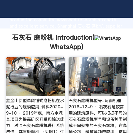
石灰石 磨粉机 manufacturer Grasping strong
production capability, advanced research strength
and excellent service, Shanghai 石灰石 磨粉机 supplier
create the value and bring values to all of customers.
石灰石 磨粉机 Introduction(
WhatsApp
)
鑫金山新型单段锤式磨粉机在水
石灰石磨粉机型号-河南机器
泥行业的规模应用_骨料2020-
2016-12-9 · 石灰石是较常
9-10 · 2019年底，南方水泥
用的建筑原料，可以根据不同的
某项目为提高矿区开采和输送能
石灰石磨粉机型号和设备种类制
力，对原石灰石磨粉机进行系统
成不同规格的石灰石颗粒，在高
改造，其原磨粉机 （见图1）生
速公路、建筑等领域应用。这里