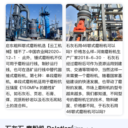
启东粗料鄂式磨粉机选【云工机
石灰石用46鄂式磨粉机可以
械】错不了-中国农业网2020-
吗？价格怎么样-河南磨粉机生
12-1 · 此外，锤式磨粉机不仅
产厂家2018-6-30 · 石灰石
可用于磨粉运行线，制砂运行
经过磨粉后可作为资源运用到建
线，也可在选矿运行线中替代圆
筑、交通等领域中，当然这样一
锥式磨粉机。第七种：单段磨粉
来需要一个磨粉机，随着国家基
机，单段式磨粉机适用于磨粉抗
础建设的快速发展，也带动了磨
压强度《150MPa 的脆性矿
粉的发展，市场上磨粉机的型号
石，如石灰石、页岩、石膏、
越来越多，我们都知道，不同型
煤、泥质粉砂岩以及石灰石和粘
号的磨粉机它的技术、物料硬
土的混合料。
度、价格都不同，于石灰石用
46鄂式磨粉机可以吗？