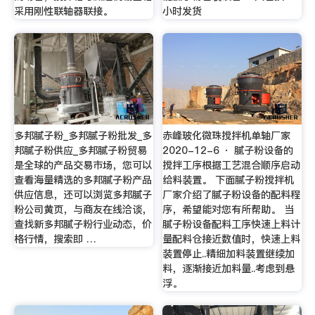
采用刚性联轴器联接。
小时发货
多邦腻子粉_多邦腻子粉批发_多
赤峰玻化微珠搅拌机单轴厂家
邦腻子粉供应_多邦腻子粉贸易
2020-12-6 · 腻子粉设备的
是全球的产品交易市场，您可以
搅拌工序根据工艺混合顺序启动
查看海量精选的多邦腻子粉产品
给料装置。 下面腻子粉搅拌机
供应信息，还可以浏览多邦腻子
厂家介绍了腻子粉设备的配料程
粉公司黄页，与商友在线洽谈，
序，希望能对您有所帮助。 当
查找新多邦腻子粉行业动态，价
腻子粉设备配料工序快速上料计
格行情，搜索即 …
量配料仓接近数值时，快速上料
装置停止..精细加料装置继续加
料，逐渐接近加料量..考虑到悬
浮。