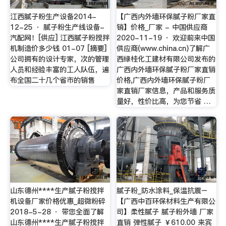
江西腻子粉生产设备2014-
【广西内外墙环保腻子粉厂家直
12-25 · 腻子粉生产线设备-
销】价格_厂家 - 中国供应商
汽配网！[供应] 江西腻子粉搅拌
2020-11-19 · 欢迎前来中国
机制造价多少钱 01-07 [摘要]
供应商(www.china.cn)了解广
公司拥有的设计专家，次的管理
西绿桂化工建材有限公司发布的
人员和经验丰富的工人队伍，遍
广西内外墙环保腻子粉厂家直销
布全国二十几个省市的销售
价格,广西内外墙环保腻子粉厂
家直销厂家信息，产品和服务质
量好，性价比高，为您节省 …
山东德州****生产腻子粉搅拌
腻子粉_防水涂料_保温抗震–
机设备厂家价格优惠_超微粉碎
【广西中百环保材料生产有限公
2018-5-28 · 带您全面了解
司】柔性腻子 腻子粉外墙 厂家
山东德州****生产腻子粉搅拌
直销 弹性腻子 ￥610.00 来宾