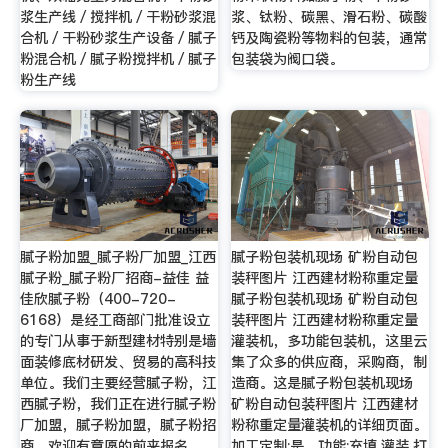
浆生产线／搅拌机／干粉砂浆混
浆、钛粉、碳黑、滑石粉、碳酸
合机／干粉砂浆生产设备／腻子
钙及陶瓷粉等物料的包装，通常
粉混合机／腻子粉搅拌机／腻子
包装袋为阀口袋。
粉生产线
腻子粉加盟_腻子粉厂加盟_江西
腻子粉包装机现场 矿粉自动包
腻子粉_腻子粉厂招商-益佳 益
装秤图片 江西建材粉称重定量
佳欣腻子粉（400-720-
腻子粉包装机现场 矿粉自动包
6168）是经工商部门批准设立
装秤图片 江西建材粉称重定量
的专门从事于新型建材特别是墙
灌装机，多功能包装机，这里云
面装修底材研发、贸易的高科技
集了众多的供应商，采购商，制
单位。我们主要经营腻子粉，江
造商。这是腻子粉包装机现场
西腻子粉，我们正在进行腻子粉
矿粉自动包装秤图片 江西建材
厂加盟，腻子粉加盟，腻子粉招
粉称重定量灌装机的详细页面。
商，欢迎有意愿的前来报名。
加工定制:是，功能:充填,灌装,打