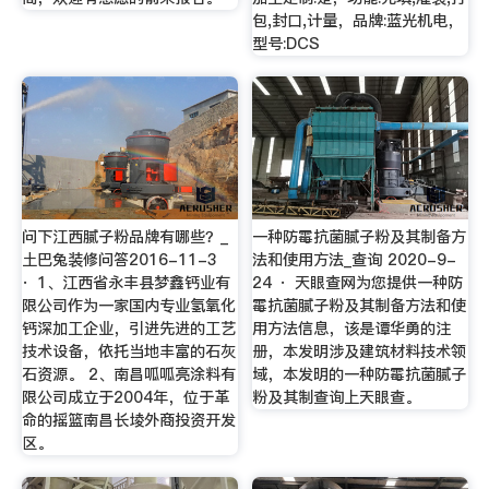
包,封口,计量，品牌:蓝光机电，
型号:DCS
问下江西腻子粉品牌有哪些？_
一种防霉抗菌腻子粉及其制备方
土巴兔装修问答2016-11-3
法和使用方法_查询 2020-9-
· 1、江西省永丰县梦鑫钙业有
24 · 天眼查网为您提供一种防
限公司作为一家国内专业氢氧化
霉抗菌腻子粉及其制备方法和使
钙深加工企业，引进先进的工艺
用方法信息，该是谭华勇的注
技术设备，依托当地丰富的石灰
册，本发明涉及建筑材料技术领
石资源。 2、南昌呱呱亮涂料有
域，本发明的一种防霉抗菌腻子
限公司成立于2004年，位于革
粉及其制查询上天眼查。
命的摇篮南昌长堎外商投资开发
区。