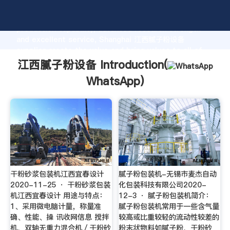
江西腻子粉设备 manufacturer Grasping strong
production capability, advanced research strength
and excellent service, Shanghai 江西腻子粉设备
supplier create the value and bring values to all of
customers.
江西腻子粉设备 Introduction(
WhatsApp
)
干粉砂浆包装机江西宜春设计
腻子粉包装机-无锡市麦杰自动
2020-11-25 · 干粉砂浆包装
化包装科技有限公司2020-
机江西宜春设计 用途与特点：
12-3 · 腻子粉包装机简介：
1、采用微电脑计量，称量准
腻子粉包装机常用于一些含气量
确、性能、操 讯收网信息 搅拌
较高或比重较轻的流动性较差的
机、双轴无重力混合机／干粉砂
粉末状物料如腻子粉、干粉砂