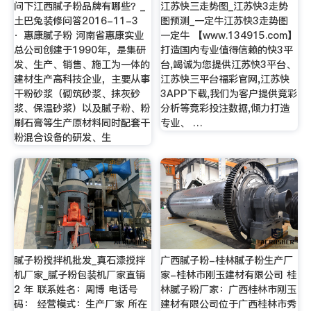
问下江西腻子粉品牌有哪些？_
江苏快三走势图_江苏快3走势
土巴兔装修问答2016-11-3
图预测_一定牛江苏快3走势图
· 惠康腻子粉 河南省惠康实业
一定牛 【www.134915.com】
总公司创建于1990年，是集研
打造国内专业值得信赖的快3平
发、生产、销售、施工为一体的
台,竭诚为您提供江苏快3平台、
建材生产高科技企业，主要从事
江苏快三平台福彩官网,江苏快
干粉砂浆（砌筑砂浆、抹灰砂
3APP下载,我们为客户提供竞彩
浆、保温砂浆）以及腻子粉、粉
分析等竞彩投注数据,倾力打造
刷石膏等生产原材料同时配套干
专业、 …
粉混合设备的研发、生
腻子粉搅拌机批发_真石漆搅拌
广西腻子粉-桂林腻子粉生产厂
机厂家_腻子粉包装机厂家直销
家-桂林市刚玉建材有限公司 桂
2 年 联系姓名：周博 电话号
林腻子粉厂家：广西桂林市刚玉
码： 经营模式：生产厂家 所在
建材有限公司位于广西桂林市秀