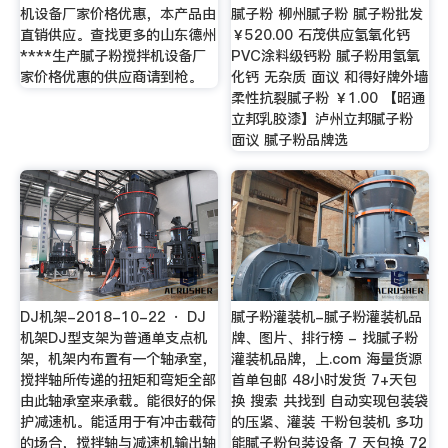
机设备厂家价格优惠，本产品由
腻子粉 柳州腻子粉 腻子粉批发
直销供应。查找更多的山东德州
￥520.00 石茂供应氢氧化钙
****生产腻子粉搅拌机设备厂
PVC涂料级钙粉 腻子粉用氢氧
家价格优惠的供应商请到枪。
化钙 无杂质 面议 和得好牌外墙
柔性抗裂腻子粉 ￥1.00 【昭通
立邦乳胶漆】泸州立邦腻子粉
面议 腻子粉品牌选
DJ机架-2018-10-22 · DJ
腻子粉灌装机-腻子粉灌装机品
机架DJ型支架为普通单支点机
牌、图片、排行榜 - 找腻子粉
架，机架内布置有一个轴承室，
灌装机品牌，上.com 海量货源
搅拌轴所传递的扭矩和弯矩全部
首单包邮 48小时发货 7+天包
由此轴承室来承载。能很好的保
换 搜索 共找到 自动实现包装袋
护减速机。能适用于有冲击载荷
的压紧、灌装 干粉包装机 多功
的场合，搅拌轴与减速机输出轴
能腻子粉包装设备 7 天包换 72