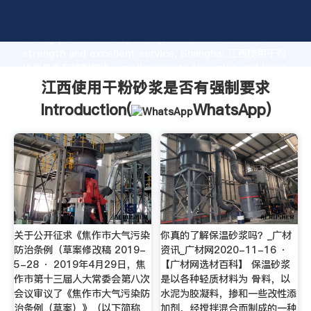
江西使用干粉砂浆是否有强制要求 manufacturer Grasping
strong production capability, advanced research
strength and excellent service, Shanghai 江西使用干粉
砂浆是否有强制要求 supplier create the value and bring
values to all of customers.
江西使用干粉砂浆是否有强制要求
Introduction(
WhatsApp
)
关于公开征求《焦作市大气污染
你真的了解保温砂浆吗？_广材
防治条例（草案修改稿 2019-
资讯_广材网2020-11-16 ·
5-28 · 2019年4月29日，焦
【广材网选材百科】 保温砂浆
作市第十三届人大常委会第八次
是以各种轻质材料为 骨料，以
会议审议了《焦作市大气污染防
水泥为胶凝料，掺和一些改性添
治条例（草案）》（以下简称
加剂，经搅拌混合而制成的一种