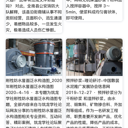
吗？ 对此，全南县公安消防大
入搅拌容器中，搅拌 3～
队解释，该县沿街商铺从事不同
5min，使浆料成均匀膏状体，
类别经营，且面积小，逃生通道
即可使用。
少，易燃物品较多，一旦发生火
灾，极易造成人员伤亡惨剧。
刚性防水屋面泛水构造图_2020
预拌砂浆-理论研讨-中国散装
年刚性防水屋面泛水构造图
水泥推广发展协会信息网
2020-4-16 · 本专题为筑龙
2019-12-27 · 预拌砂浆分为
学社刚性防水屋面泛水构造图专
干粉砂浆 和湿拌砂浆。由水
题，全部内容来自与筑龙学社论
泥、细集料、矿物掺合料、外加
坛网友分享的与刚性防水屋面泛
剂等组成。作为一名研发工程
水构造图相关专业资料、互动问
师，职责是要开发新产品，优化
答、精彩案例，筑龙学社论坛聚
产品的性能，降低产品的成本，