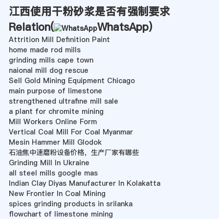
江西使用干粉砂浆是否有强制要求
Relation(
WhatsApp
)
Attrition Mill Definition Paint
home made rod mills
grinding mills cape town
naional mill dog rescue
Sell Gold Mining Equipment Chicago
main purpose of limestone
strengthened ultrafine mill sale
a plant for chromite mining
Mill Workers Online Form
Vertical Coal Mill For Coal Myanmar
Mesin Hammer Mill Glodok
石油焦中速磨粉设备价格，生产厂家有哪些
Grinding Mill In Ukraine
all steel mills google mas
Indian Clay Diyas Manufacturer In Kolakatta
New Frontier In Coal Mining
spices grinding products in srilanka
flowchart of limestone mining