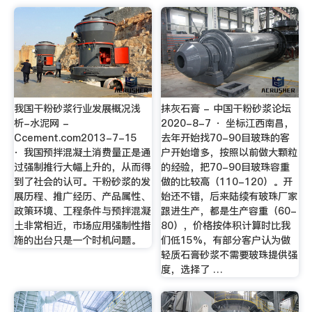
我国干粉砂浆行业发展概况浅
抹灰石膏 - 中国干粉砂浆论坛
析-水泥网 -
2020-8-7 · 坐标江西南昌，
Ccement.com2013-7-15
去年开始找70-90目玻珠的客
· 我国预拌混凝土消费量正是通
户开始增多，按照以前做大颗粒
过强制推行大幅上升的，从而得
的经验，把70-90目玻珠容重
到了社会的认可。干粉砂浆的发
做的比较高（110-120）。开
展历程、推广经历、产品属性、
始还不错，后来陆续有玻珠厂家
政策环境、工程条件与预拌混凝
跟进生产，都是生产容重（60-
土非常相近，市场应用强制性措
80），价格按体积计算时比我
施的出台只是一个时机问题。
们低15%，有部分客户认为做
轻质石膏砂浆不需要玻珠提供强
度，选择了 …