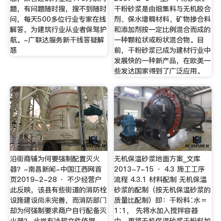
题，有问题随时搜，搜不到随时
干粉砂浆是由细集料与无机胶合
问，每天500多位行业专家在线
剂、保水增稠材料、矿物掺合料
解答，为建筑行业从业者保驾护
和添加剂按一定比例混合而成的
航。-广联达服务新干线答疑解
一种颗粒状或粉状混合物。目
惑
前，干粉砂浆已成为建材行业中
发展快的一种新产品，在欧美一
些发达国家得到了广泛应用。
沿街商铺为何要强制配置灭火
无机保温砂浆地面方案_文库
器？-南昌新闻-中国江西网首
2013-7-15 · 4.3 施工工序
页2019-2-28 · 不少经营户
流程 4.3.1 材料配制 无机保温
此反映，该县有些街道的消防栓
砂浆的配制（按无机保温砂浆的
设施建设尚未完善，而消防部门
质量比配制）即：干粉料∶水＝
却为何强制要求商户自行配备灭
1∶1， 先将水加入搅拌容器
火器？ 此举有法规文件依据
中，再将无机保温砂浆干粉料加