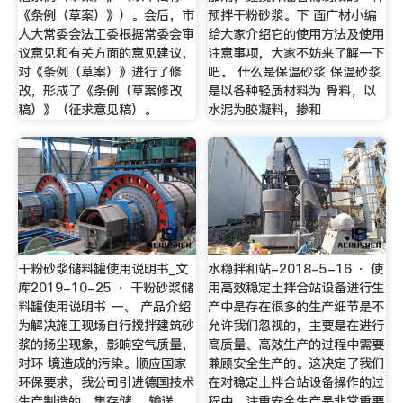
《条例（草案）》）。会后，市
预拌干粉砂浆。下 面广材小编
人大常委会法工委根据常委会审
给大家介绍它的使用方法及使用
议意见和有关方面的意见建议，
注意事项，大家不妨来了解一下
对《条例（草案）》进行了修
吧。 什么是保温砂浆 保温砂浆
改，形成了《条例（草案修改
是以各种轻质材料为 骨料，以
稿）》（征求意见稿）。
水泥为胶凝料，掺和
干粉砂浆储料罐使用说明书_文
水稳拌和站-2018-5-16 · 使
库2019-10-25 · 干粉砂浆储
用高效稳定土拌合站设备进行生
料罐使用说明书 一、 产品介绍
产中是存在很多的生产细节是不
为解决施工现场自行搅拌建筑砂
允许我们忽视的，主要是在进行
浆的扬尘现象，影响空气质量，
高质量、高效生产的过程中需要
对环 境造成的污染。顺应国家
兼顾安全生产的。这决定了我们
环保要求，我公司引进德国技术
在对稳定土拌合站设备操作的过
生产制造的，集存储、 输送、
程中，注重安全生产是非常重要