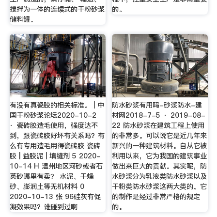
搅拌为一体的连续式的干粉砂浆
的。
储料罐。
有没有真瓷胶的相关标准。 | 中
防水砂浆有用吗-砂浆防水-建
国干粉砂浆论坛2020-10-2
材网2018-7-5 · 2019-08-
· 瓷砖胶造毛使用，强度达不
22 防水砂浆在建筑工程上使用
到，跟瓷砖胶好坏有关系吗？有
的非常多。可以说它是近几年来
么有专用造毛用得瓷砖胶 瓷砖
新兴的一种建筑材料。自从它被
胶 | 益胶泥 | 填缝剂 5 2020-
利用以来，它为我国的建筑事业
10-14 H 温州地区河砂或者石
做出来巨大的贡献。其实呢，防
英砂哪里有卖？ 水泥、干燥
水砂浆分为乳液类防水砂浆以及
砂、膨润土等无机材料 0
干粉类防水砂浆这两大类的。它
2020-10-13 张 96硅灰有促
的制作是经过非常严格的规定
凝效果吗？谁碰到过啊
的。