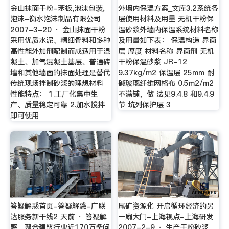
金山抹面干粉-苯板,泡沫包装,
外墙内保温方案_文库3.2系统各
泡沫-衡水泡沫制品有限公司
层使用材料及用量 无机干粉保
2007-3-20 · 金山抹面干粉
温砂浆外墙内保温系统材料名称
采用优质水泥、精细骨料和多种
及用量如下表： 保温构造 界面
高性能外加剂配制而成适用于混
层 厚度 材料名称 界面剂 无机
凝土、加气混凝土基层、普通砖
干粉保温砂浆 JR-12
墙和其他墙面的抹面处理是替代
9.37kg/m2 保温层 25mm 耐
传统现场拌制砂浆的理想材料
碱玻璃纤维网格布 0.5m2/m2
性能特点： 1.工厂化集中生
不满铺，做 法见9.4.8 和9.4.9
产、质量稳定可靠 2.加水搅拌
节 坑列保护层 3
即可使用
答疑解惑首页-答疑解惑-广联
尾矿资源化 开启循环经济的另
达服务新干线2 天前 · 答疑解
一扇大门-上海视点-上海研发
惑，聚合建筑行业近170万条问
2007-2-9 · 生产干粉砂浆。