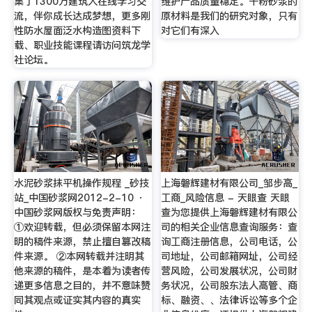
集了1300万建筑人在线学习交
维护产品质量稳定。干粉砂浆的
流，伴你成长达成梦想，更多刚
原材料是我们的研究对象，只有
性防水屋面泛水构造图资料下
对它们有深入
载、职业技能课程请访问筑龙学
社论坛。
水泥砂浆抹平机操作规程 _砂技
上海磐辉建材有限公司_邹步高_
站_中国砂浆网2012-2-10 ·
工商_风险信息 - 天眼查 天眼
中国砂浆网版权与免责声明：
查为您提供上海磐辉建材有限公
①欢迎转载，但必须保留本网注
司的相关企业信息查询服务：查
明的稿件来源，禁止擅自篡改稿
询工商注册信息，公司电话，公
件来源。 ②本网转载并注明其
司地址，公司邮箱网址，公司经
他来源的稿件，是本着为读者传
营风险，公司发展状况，公司财
递更多信息之目的，并不意味赞
务状况，公司股东法人高管、商
同其观点或证实其内容的真实
标、融资、、法律诉讼等多个企