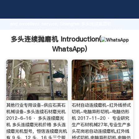
多头连续抛磨机 manufacturer Grasping strong
production capability, advanced research strength
and excellent service, Shanghai 多头连续抛磨机
supplier create the value and bring values to all of
customers.
多头连续抛磨机 Introduction(
WhatsApp
)
其他行业专用设备-供应石英石
石材自动连续磨机-红外线桥式
机械设备-多头连续石材磨光机
切机-电脑异形切机-电脑仿形
2012-6-16 · 多头连续磨光
机 2017-11-20 · 专业研究
机 多头连续磨光机价格 多头连
生产石材机械27年,专业生产多
续磨光机型号，恒信连续磨光机
头花岗岩自动连续磨机,红外线
有 9 头、12 头、16 头三个规
桥式切机,电脑异形切机,电脑仿