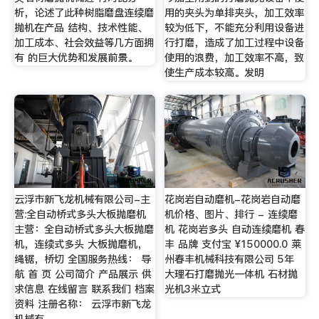
析，论述了此种树脂磨盘连续磨
用的夹头为单排夹头，加工效率
抛机在产品 结构、技术性能、
较为低下，不能充分利用设备进
加工成本、社会效益等几方面拥
行打磨，造成了加工过程中设备
有 的巨大优势和发展前景。
使用的浪费，加工效率不高，致
使生产成本较高。发明
云浮市新飞龙机械有限公司-主
花岗岩自动磨机-花岗岩自动磨
营:全自动桥式多头大板抛磨机
机价格、图片、排行 - 连续磨
主营：全自动桥式多头大板抛磨
机 花岗岩多头 自动连续磨机 春
机，连续式多头 大板抛磨机，
丰 品牌 支付宝 ¥150000.0 莱
绳锯，桥切 全国服务热线： 导
州春丰机械科技有限公司 5年
航 首 页 公司简介 产品展示 供
大理石打磨抛光一体机 石材抛
求信息 在线留言 联系我们 档案
光机3米立式
资料 注册名称： 云浮市新飞龙
机械有 …