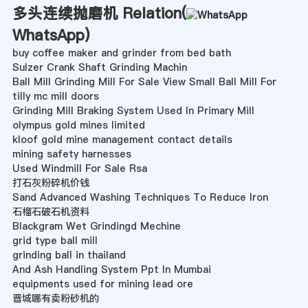
多头连续抛磨机 Relation(
WhatsApp
)
buy coffee maker and grinder from bed bath
Sulzer Crank Shaft Grinding Machin
Ball Mill Grinding Mill For Sale View Small Ball Mill For
tilly mc mill doors
Grinding Mill Braking System Used In Primary Mill
olympus gold mines limited
kloof gold mine management contact details
mining safety harnesses
Used Windmill For Sale Rsa
打石灰粉碎机价钱
Sand Advanced Washing Techniques To Reduce Iron
石榴石破石机资料
Blackgram Wet Grindingd Mechine
grid type ball mill
grinding ball in thailand
And Ash Handling System Ppt In Mumbai
equipments used for mining lead ore
晋城哪有卖粉砂机的