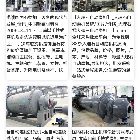
浅谈国内石材加工设备的现状与
【大理石自动磨机】_大理石自
发展_资讯_中国超硬材料网
动磨机品牌/图片/价格_大理石
2009-3-11 · 目前以手扶式
找大理石自动磨机，上.com，
磨机及多头连续磨抛机运用为广
全球采购批发平台，为你找到
泛。 手扶式磨抛机是饰面石材
83条大理石自动磨机优质商
的传统磨抛加工设备。 其基本
品，包括品牌，价格，图片，厂
结构由主摇臂、副摇臂、主电
家，产地，材料等，海量大理石
机、主轴和加压装置、立柱、摇
自动磨机,供您挑选，批发采购
臂基座、升降电机及丝杆、扶
一站式全程服务,让生意变的温
…
馨放心。
全自动连续抛光机-全自动连续
国内石材加工机械设备现状与发
抛光机厂家、品牌、图片 为您
展_文库目前手扶式磨机 主要用