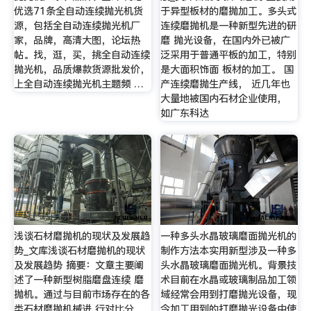
优选71条全自动连续抛光机货
于异型板材的磨抛加工。多头式
源，包括全自动连续抛光机厂
连续磨抛机是一种新型先进的研
家，品牌，高清大图，论坛热
磨 抛光设备，在国内外已被广
帖。找，逛，买，挑全自动连续
泛采用于普通平板的加工，特别
抛光机，品质爆款货源批发价，
是大面积饰面 板材的加工。 国
上全自动连续抛光机主题频 …
产连续磨抛生产线， 近几年也
大量地被国内石材企业使用，
如广东科达
浅谈石材磨抛机的现状及发展趋
一种多头水晶玻璃磨面抛光机的
势_文库浅谈石材磨抛机的现状
制作方法本实用新型涉及一种多
及发展趋势 摘要：文章主要阐
头水晶玻璃磨面抛光机。背景技
述了一种新型树脂磨盘连续 磨
术目前在水晶或玻璃制品加工领
抛机。通过与目前市场存在的各
域经常会用到打磨抛光设备，现
类石材磨抛机械进 行对比分
今加工用到的打磨抛光设备中使