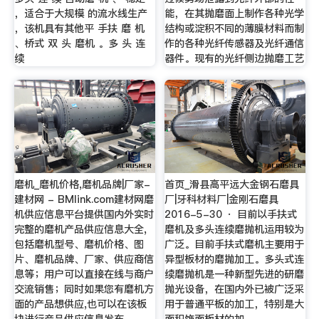
，适合于大规模 的流水线生产
能，在其抛磨面上制作各种光学
，该机具有其他平 手扶 磨 机
结构或淀积不同的薄膜材料而制
、桥式 双 头 磨机 。多 头 连
作的各种光纤传感器及光纤通信
续
器件。现有的光纤侧边抛磨工艺
磨机_磨机价格,磨机品牌|厂家-
首页_滑县高平远大金钢石磨具
建材网 - BMlink.com建材网磨
厂|牙科材料厂|金刚石磨具
机供应信息平台提供国内外实时
2016-5-30 · 目前以手扶式
完整的磨机产品供应信息大全,
磨机及多头连续磨抛机运用较为
包括磨机型号、磨机价格、图
广泛。目前手扶式磨机主要用于
片、磨机品牌、厂家、供应商信
异型板材的磨抛加工。多头式连
息等；用户可以直接在线与商户
续磨抛机是一种新型先进的研磨
交流销售；同时如果您有磨机方
抛光设备，在国内外已被广泛采
面的产品想供应,也可以在该板
用于普通平板的加工，特别是大