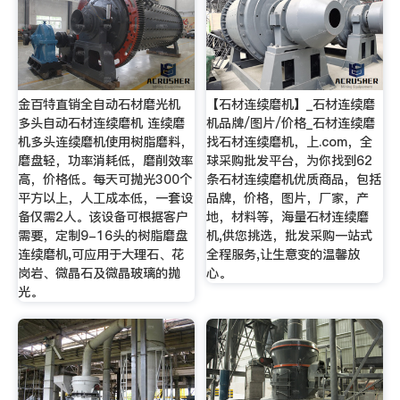
金百特直销全自动石材磨光机
【石材连续磨机】_石材连续磨
多头自动石材连续磨机 连续磨
机品牌/图片/价格_石材连续磨
机多头连续磨机使用树脂磨料，
找石材连续磨机，上.com，全
磨盘轻，功率消耗低，磨削效率
球采购批发平台，为你找到62
高，价格低。每天可抛光300个
条石材连续磨机优质商品，包括
平方以上，人工成本低，一套设
品牌，价格，图片，厂家，产
备仅需2人。该设备可根据客户
地，材料等，海量石材连续磨
需要，定制9-16头的树脂磨盘
机,供您挑选，批发采购一站式
连续磨机,可应用于大理石、花
全程服务,让生意变的温馨放
岗岩、微晶石及微晶玻璃的抛
心。
光。