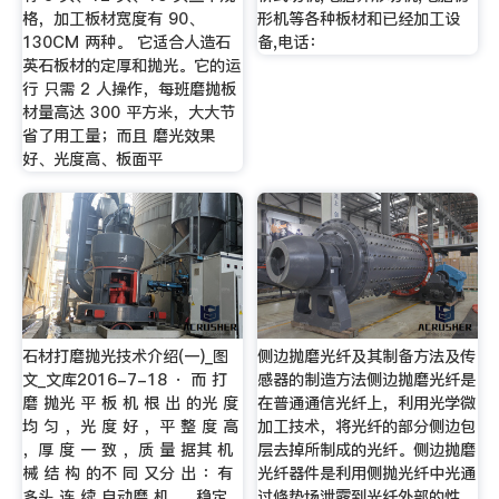
格，加工板材宽度有 90、
形机等各种板材和已经加工设
130CM 两种。 它适合人造石
备,电话：
英石板材的定厚和抛光。它的运
行 只需 2 人操作，每班磨抛板
材量高达 300 平方米，大大节
省了用工量；而且 磨光效果
好、光度高、板面平
石材打磨抛光技术介绍(一)_图
侧边抛磨光纤及其制备方法及传
文_文库2016-7-18 · 而 打
感器的制造方法侧边抛磨光纤是
磨 抛光 平 板 机 根 出 的光 度
在普通通信光纤上，利用光学微
均 匀 ，光 度 好 ，平 整 度 高
加工技术，将光纤的部分侧边包
，厚 度 一 致 ，质 量 据其 机
层去掉所制成的光纤。侧边抛磨
械 结 构 的不 同 又分 出 ：有
光纤器件是利用侧抛光纤中光通
多头 连 续 自动磨 机 、 稳定
过倏势场泄露到光纤外部的性