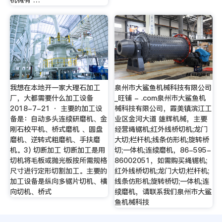
我想在本地开一家大理石加工
泉州市大鲨鱼机械科技有限公司
厂，大都需要什么加工设备
_旺铺 - .com泉州市大鲨鱼机
2018-7-21 · 主要的加工设
械科技有限公司，霞美镇滨江工
备是：自动多头连续研磨机、金
业区金河大道 雄辉机械，主要
刚石校平机、桥式磨机 、圆盘
经营绳锯机;红外线桥切机;龙门
磨机、逆转式粗磨机、手扶磨
大切;栏杆机;线条仿形机;旋转桥
机。3) 切断加工 切断加工是用
切;一体机;连续磨机，86-595-
切机将毛板或抛光板按所需规格
86002051，如需购买绳锯机;
尺寸进行定形切割加工。主要的
红外线桥切机;龙门大切;栏杆机;
加工设备是纵向多锯片切机、横
线条仿形机;旋转桥切;一体机;连
向切机、桥式
续磨机，请联系我们泉州市大鲨
鱼机械科技