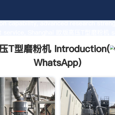
磨粉机 manufacturer Grasping stron
on capability, advanced research stren
nt service, Shanghai 欧版高压T型磨粉机 su
he value and bring values to all of cust
T型磨粉机 Introduction(
WhatsApp
)