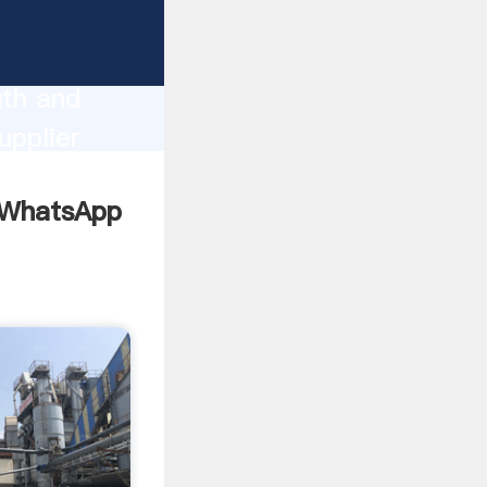
g
gth and
pplier
omers.