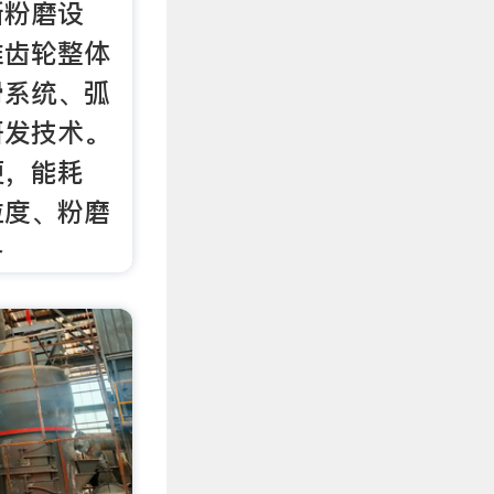
新粉磨设
锥齿轮整体
滑系统、弧
研发技术。
便，能耗
粒度、粉磨
备