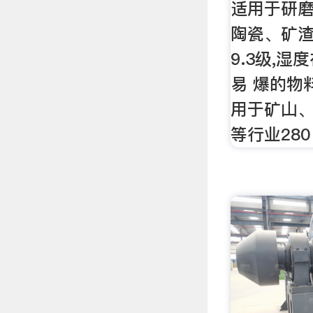
适用于研
陶瓷、矿
9.3级,
易 爆的物
用于矿山
等行业280