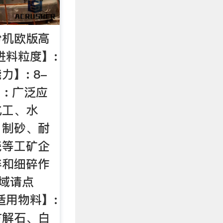
粉机欧版高
进料粒度】:
力】: 8-
】: 广泛应
化工、水
、制砂、耐
瓷等工矿企
碎和细碎作
领域请点
适用物料】:
方解石、白