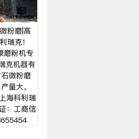
微粉磨|高
科利瑞克！
 雷蒙磨粉机专
瑞克机器有
矿石微粉磨
，产量大，
：上海科利瑞
 证：工商信
55454