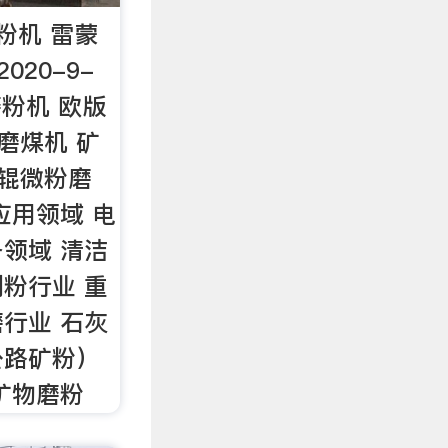
粉机 雷蒙
020-9-
磨粉机 欧版
磨煤机 矿
环辊微粉磨
应用领域 电
领域 清洁
粉行业 重
行业 石灰
公路矿粉）
矿物磨粉