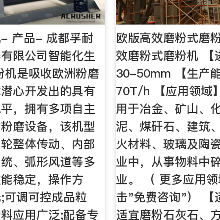
- 产品- 成都孚耐
欧版高效磨粉式磨
器有限公司智能化生
效磨粉式磨粉机 【
粉机是吸收欧洲粉磨
30-50mm 【生产能
念潜心开发出的具有
70T/h 【应用领域
水平，拥有多项自主
用于冶金、矿山、
的粉磨设备，该机型
泥、煤矸石、建筑
齿轮整体传动、内部
火材料、玻璃及陶
系统、弧形风道等多
业中，从事物料中
性能稳定，操作方
业。 （ 更多应用
;可调可控成品粒
击"免费咨询"） 【
料应用广泛;配备专
适宜磨粉石灰石、