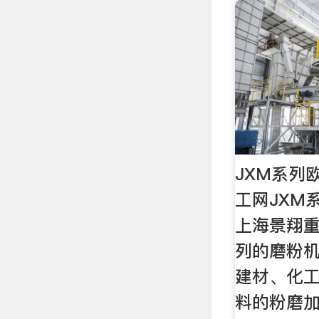
JXM系列
工网JXM
上海景翔
列的磨粉
建材、化
料的粉磨加