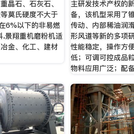
磨重晶石、石灰石、
主研发技术产权的
渣等莫氏硬度不大于
备，该机型采用了
湿度在6%以下的非易燃
传动、内部稀油润
料.景翔重机磨粉机适
形风道等新的多项
、冶金、化工、建材
性能稳定，操作方
低；可调可控成品
物料应用广泛；配