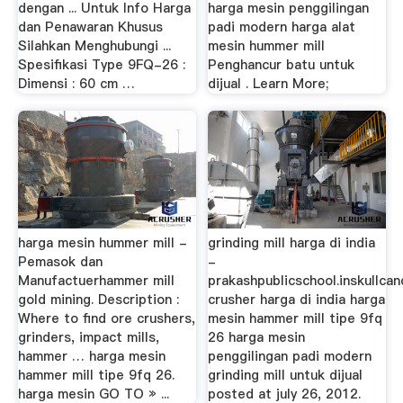
dengan ... Untuk Info Harga
harga mesin penggilingan
dan Penawaran Khusus
padi modern harga alat
Silahkan Menghubungi ...
mesin hummer mill
Spesifikasi Type 9FQ-26 :
Penghancur batu untuk
Dimensi : 60 cm …
dijual . Learn More;
harga mesin hummer mill -
grinding mill harga di india
Pemasok dan
-
Manufactuerhammer mill
prakashpublicschool.inskullcan
gold mining. Description :
crusher harga di india harga
Where to find ore crushers,
mesin hammer mill tipe 9fq
grinders, impact mills,
26 harga mesin
hammer … harga mesin
penggilingan padi modern
hammer mill tipe 9fq 26.
grinding mill untuk dijual
harga mesin GO TO » ...
posted at july 26, 2012.