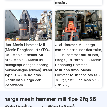
mesin .
Jual Mesin Hammer Mill
Jual Hammer Mill harga
(Mesin Penghancur) : 9FQ-
murah distributor dan toko,
36 ...Mesin Hammer Mill
…Jual hammer mill murah,
atau Mesin ... Mesin ini
Harga jual terbaik, ... Mesin
dilengkapi dengan corong
Penepung Hammer
penampungan (siklon) khusu
MillSpesifikasi Mesin
type 9FQ-36 ke atas ...
Hummer MillKapasitas 50-
Untuk Info Harga dan
75 kg/jam• Tipe mesin : ...
Penawaran ...
Jan 26 , …
harga mesin hammer mill tipe 9fq 26
Relation(
WhatsApp
)