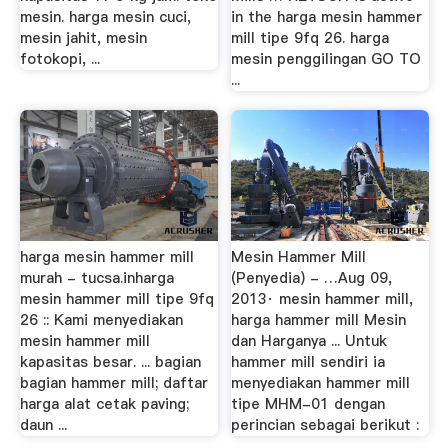
mesin. harga mesin cuci,
in the harga mesin hammer
mesin jahit, mesin
mill tipe 9fq 26. harga
fotokopi, ...
mesin penggilingan GO TO
...
harga mesin hammer mill
Mesin Hammer Mill
murah - tucsa.inharga
(Penyedia) - …Aug 09,
mesin hammer mill tipe 9fq
2013· mesin hammer mill,
26 :: Kami menyediakan
harga hammer mill Mesin
mesin hammer mill
dan Harganya ... Untuk
kapasitas besar. ... bagian
hammer mill sendiri ia
bagian hammer mill; daftar
menyediakan hammer mill
harga alat cetak paving;
tipe MHM-01 dengan
daun ...
perincian sebagai berikut :