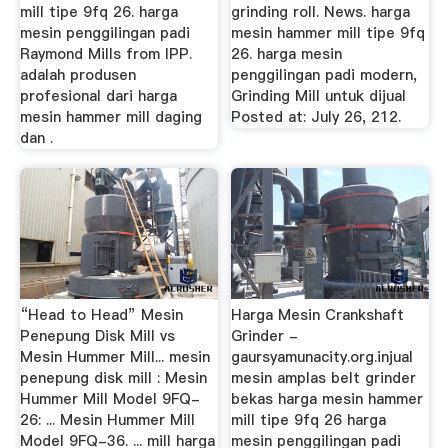
mill tipe 9fq 26. harga
grinding roll. News. harga
mesin penggilingan padi
mesin hammer mill tipe 9fq
Raymond Mills from IPP.
26. harga mesin
adalah produsen
penggilingan padi modern,
profesional dari harga
Grinding Mill untuk dijual
mesin hammer mill daging
Posted at: July 26, 212.
dan .
“Head to Head” Mesin
Harga Mesin Crankshaft
Penepung Disk Mill vs
Grinder -
Mesin Hummer Mill... mesin
gaursyamunacity.org.injual
penepung disk mill : Mesin
mesin amplas belt grinder
Hummer Mill Model 9FQ-
bekas harga mesin hammer
26: ... Mesin Hummer Mill
mill tipe 9fq 26 harga
Model 9FQ-36. ... mill harga
mesin penggilingan padi