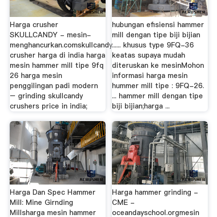
Harga crusher
hubungan efisiensi hammer
SKULLCANDY - mesin-
mill dengan tipe biji bijian
menghancurkan.comskullcandy
...... khusus type 9FQ-36
crusher harga di india harga
keatas supaya mudah
mesin hammer mill tipe 9fq
diteruskan ke mesinMohon
26 harga mesin
informasi harga mesin
penggilingan padi modern
hummer mill tipe : 9FQ-26.
– grinding skullcandy
... hammer mill dengan tipe
crushers price in india;
biji bijian;harga ...
Harga Dan Spec Hammer
Harga hammer grinding -
Mill: Mine Girnding
CME -
Millsharga mesin hammer
oceandayschool.orgmesin