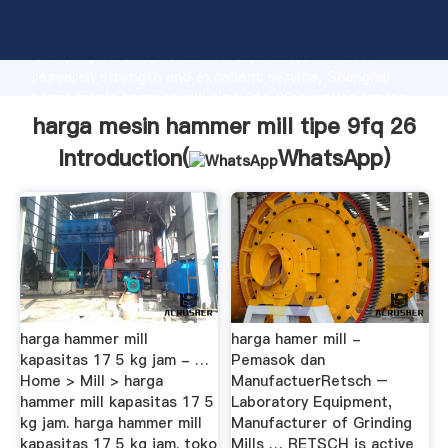
harga mesin hammer mill tipe 9fq 26 manufacturer
Grasping strong production capability, advanced
research strength and excellent service, Shanghai
harga mesin hammer mill tipe 9fq 26 supplier create
the value and bring values to all of customers.
harga mesin hammer mill tipe 9fq 26
Introduction(
WhatsApp
)
harga hammer mill
harga hamer mill -
kapasitas 17 5 kg jam - …
Pemasok dan
Home > Mill > harga
ManufactuerRetsch –
hammer mill kapasitas 17 5
Laboratory Equipment,
kg jam. harga hammer mill
Manufacturer of Grinding
kapasitas 17 5 kg jam. toko
Mills … RETSCH is active