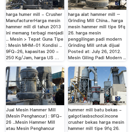
harga humer mill - Crusher
harga alat hammer mill –
ManufacturerHarga mesin
Grinding Mill China... harga
hammer mill di tahun 2013
mesin hammer mill tipe 9fq
ini memang terbagi menjadi
26. harga mesin
... Mesin > Tepat Guna Tipe
penggilingan padi modern
: Mesin MHM-01 Kondisi ...
Grinding Mill untuk dijual
9FQ-26, kapasitas 200 -
Posted at: July 26, 2012.
250 Kg/Jam, harga US …
Mesin Giling Padi Modern ...
Jual Mesin Hammer Mill
hummer mill batu bekas -
(Mesin Penghancur) : 9FQ-
galgotiasbschool.incone
26 ...Mesin Hammer Mill
crusher bekas harga mesin
atau Mesin Penghancur
hammer mill tipe 9fq 26.