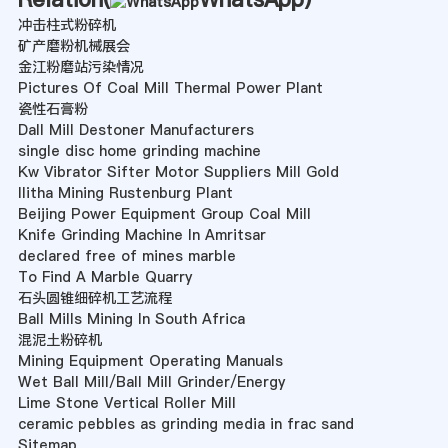
冲击柱式粉碎机
矿产磨粉机械展会
金江粉磨站污染情况
Pictures Of Coal Mill Thermal Power Plant
瓷性石膏粉
Dall Mill Destoner Manufacturers
single disc home grinding machine
Kw Vibrator Sifter Motor Suppliers Mill Gold
Ilitha Mining Rustenburg Plant
Beijing Power Equipment Group Coal Mill
Knife Grinding Machine In Amritsar
declared free of mines marble
To Find A Marble Quarry
石头圆锥细碎机工艺流程
Ball Mills Mining In South Africa
混泥土粉碎机
Mining Equipment Operating Manuals
Wet Ball Mill/Ball Mill Grinder/Energy
Lime Stone Vertical Roller Mill
ceramic pebbles as grinding media in frac sand
Sitemap