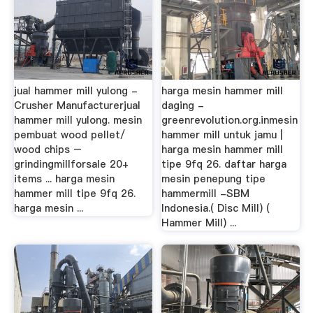
jual hammer mill yulong -
harga mesin hammer mill
Crusher Manufacturerjual
daging -
hammer mill yulong. mesin
greenrevolution.org.inmesin
pembuat wood pellet/
hammer mill untuk jamu |
wood chips –
harga mesin hammer mill
grindingmillforsale 20+
tipe 9fq 26. daftar harga
items ... harga mesin
mesin penepung tipe
hammer mill tipe 9fq 26.
hammermill -SBM
harga mesin ...
Indonesia.( Disc Mill) (
Hammer Mill) ...