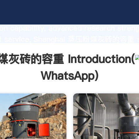
的容重 manufacturer Grasping stro
on capability, advanced research stren
nt service, Shanghai 蒸压粉煤灰砖的容重 s
he value and bring values to all of cust
灰砖的容重 Introduction(
WhatsApp
)