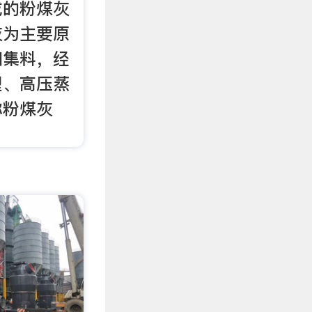
成的粉煤灰
灰为主要原
和集料，经
型、高压蒸
称粉煤灰