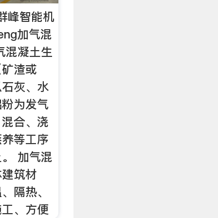
群峰智能机
feng加气混
气混凝土生
（矿渣或
以石灰、水
铝粉为发气
、混合、浇
蒸养等工序
。 加气混
体建筑材
温、隔热、
施工、方便