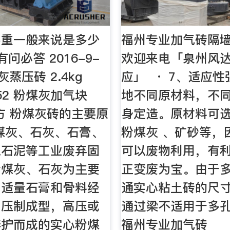
容重一般来说是多少
福州专业加气砖隔
问必答 2016-9-
欢迎来电「泉州风
灰蒸压砖 2.4kg
应」 · 7、适应
2*52 粉煤灰加气块
地不同原材料，不
立方 粉煤灰砖的主要原
身定造。原材料可
煤灰、石灰、石膏、
粉煤灰 、矿砂等，
电石泥等工业废弃固
可以废物利用，有
粉煤灰、石灰为主要
正变废为宝。由于
加适量石膏和骨料经
通实心粘土砖的尺
，压制成型，高压或
通过梁不适用于多
养护而成的实心粉煤
福州专业加气砖