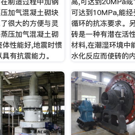
能在制造过程中加钢
高,可达到20MPa或1
蒸压加气混凝土砌块
可达到10MPa,能
来了很大的方便与灵
循环的抗冻要求。另
海蒸压加气混凝土砌
砖是一种有潜在活
整体性能好,地震时惯
材料,在潮湿环境中
以具有抗震能力。
水化反应而使砖的