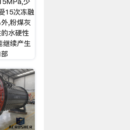
5MPa,少
经受15次冻融
外,粉煤灰
性的水硬性
能继续产生
内部