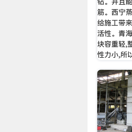
钻。并且
筋。西宁
给施工带
活性。青
块容重轻,
性力小,所