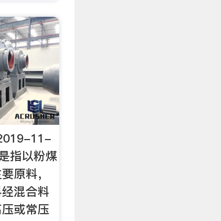
19-11-
砖是指以粉煤
主要原料，
料经混合料
高压或常压