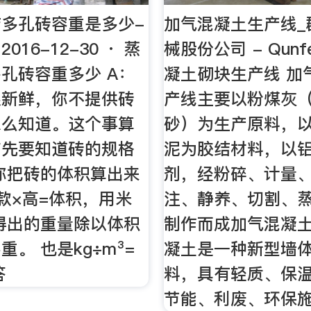
多孔砖容重是多少-
加气混凝土生产线_
016-12-30 · 蒸
械股份公司 - Qun
孔砖容重多少 A：
凝土砌块生产线 加
很新鲜，你不提供砖
产线主要以粉煤灰
怎么知道。这个事算
砂）为生产原料，
首先要知道砖的规格
泥为胶结材料，以
你把砖的体积算出来
剂，经粉碎、计量
款×高=体积，用米
注、静养、切割、
得出的重量除以体积
制作而成加气混凝土
。 也是kg÷m³=
凝土是一种新型墙
答
料，具有轻质、保
节能、利废、环保