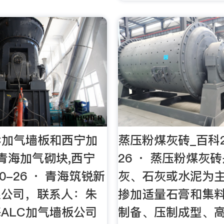
C加气墙板和西宁加
蒸压粉煤灰砖_百科20
青海加气砌块,西宁
26 · 蒸压粉煤灰
10-26 · 青海筑锐新
灰、石灰或水泥为
限公司，联系人：朱
掺加适量石膏和集
ALC加气墙板公司
制备、压制成型、