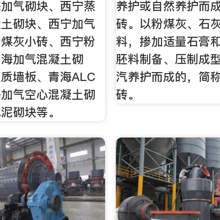
海加气砌块、西宁蒸
养护或自然养护而
凝土砌块、西宁加气
砖。以粉煤灰、石
粉煤灰小砖、西宁粉
料，掺加适量石膏
青海加气混凝土砌
胚料制备、压制成
质墙板、青海ALC
汽养护而成的，简
海加气空心混凝土砌
砖。
水泥砌块等。