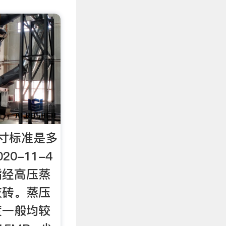
尺寸标准是多
20-11-4
指经高压蒸
灰砖。蒸压
度一般均较