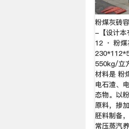
粉煤灰砖
-【设计本有
12 · 粉煤
230*11
550kg/
材料是 粉
电石渣、
态物。以
原料，掺
胚料制备
常压蒸汽