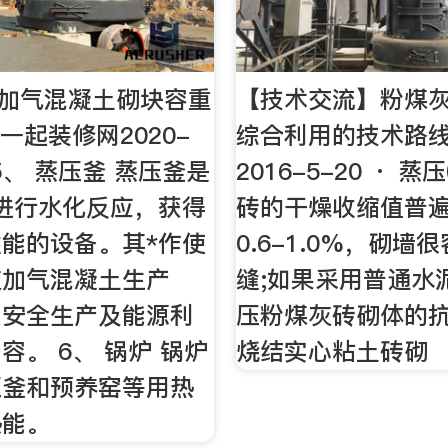
厚加气混凝土砌块容重
【技术交流】粉煤
一起装修网2020-
综合利用的技术路
· 5、 蒸压釜 蒸压釜是
2016-5-20 · 蒸
进行水化反应，获得
砖的干燥收缩值普
能的设备。其*作使
0.6-1.0%，砌墙
灰加气混凝土生产
缝;如果采用普通水
系安全生产及能源利
压粉煤灰砖砌体的
容。 6、 锅炉 锅炉
烧结实心粘土砖砌
压釜和预养窑等用热
热能。