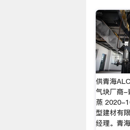
供青海AL
气块厂商-
蒸 2020-
型建材有
经理。青海