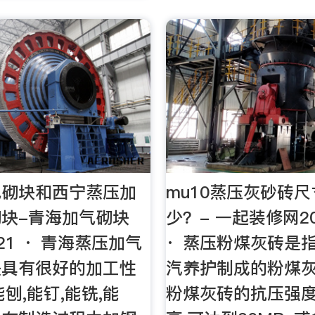
气砌块和西宁蒸压加
mu10蒸压灰砂砖
块-青海加气砌块
少？- 一起装修网20
0-21 · 青海蒸压加气
· 蒸压粉煤灰砖是
块具有很好的加工性
汽养护制成的粉煤
刨,能钉,能铣,能
粉煤灰砖的抗压强