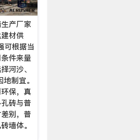
墙生产厂家
达建材供
性强可根据当
同条件来量
选择河沙、
因地制宜。
利环保，真
多孔砖与普
寸差别，普
孔砖墙体。