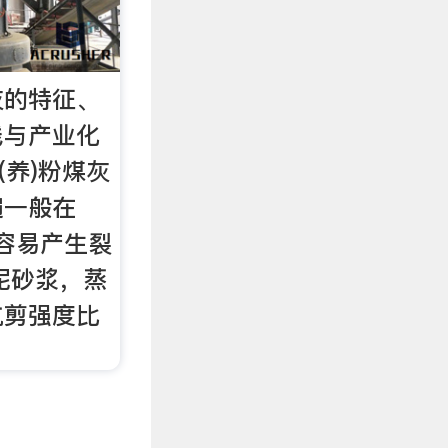
灰的特征、
线与产业化
压(养)粉煤灰
遍一般在
很容易产生裂
泥砂浆，蒸
抗剪强度比