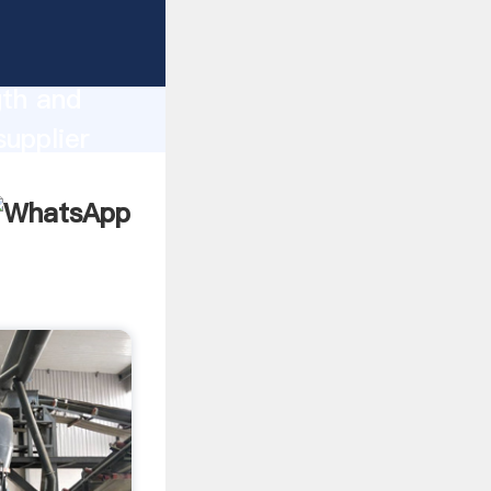
ng
gth and
upplier
omers.