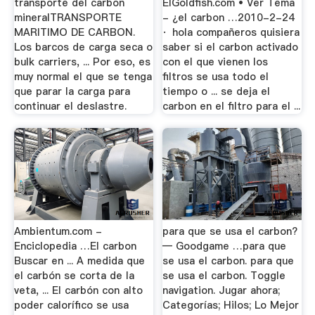
transporte del carbon
ElGoldfish.com • Ver Tema
mineralTRANSPORTE
- ¿el carbon …2010-2-24
MARITIMO DE CARBON.
· hola compañeros quisiera
Los barcos de carga seca o
saber si el carbon activado
bulk carriers, ... Por eso, es
con el que vienen los
muy normal el que se tenga
filtros se usa todo el
que parar la carga para
tiempo o ... se deja el
continuar el deslastre.
carbon en el filtro para el ...
Ambientum.com -
para que se usa el carbon?
Enciclopedia …El carbon
— Goodgame …para que
Buscar en ... A medida que
se usa el carbon. para que
el carbón se corta de la
se usa el carbon. Toggle
veta, ... El carbón con alto
navigation. Jugar ahora;
poder calorífico se usa
Categorías; Hilos; Lo Mejor