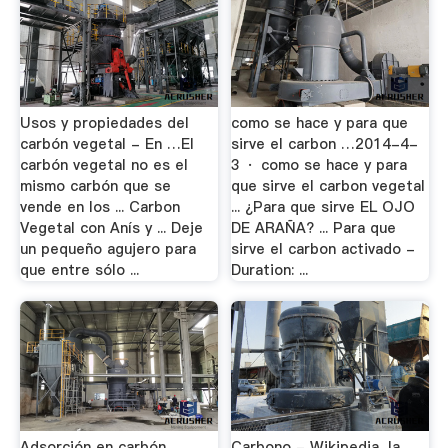
Usos y propiedades del
como se hace y para que
carbón vegetal - En …El
sirve el carbon …2014-4-
carbón vegetal no es el
3 · como se hace y para
mismo carbón que se
que sirve el carbon vegetal
vende en los ... Carbon
... ¿Para que sirve EL OJO
Vegetal con Anís y ... Deje
DE ARAÑA? ... Para que
un pequeño agujero para
sirve el carbon activado -
que entre sólo ...
Duration: ...
Adsorción en carbón
Carbono - Wikipedia, la