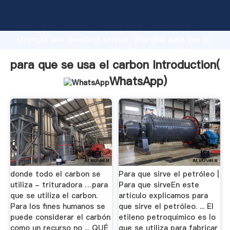
para que se usa el carbon manufacturer Grasping
strong production capability, advanced research
strength and excellent service, Shanghai para que se
usa el carbon supplier create the value and bring
values to all of customers.
para que se usa el carbon Introduction(
WhatsApp
)
donde todo el carbon se
Para que sirve el petróleo |
utiliza - trituradora …para
Para que sirveEn este
que se utiliza el carbon.
artículo explicamos para
Para los fines humanos se
que sirve el petróleo. ... El
puede considerar el carbón
etileno petroquímico es lo
como un recurso no ... QUÉ
que se utiliza para fabricar