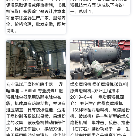
保温采取保温或伴热措施， 6机
粉机技术方面 达成以下协议：
机洗煤厂布袋除尘器设计注意事
一、总则 1、
项富宇除尘器生产厂家，型号齐
全，价格合理，批发定做，图片
说明。
专业洗煤厂磨粉机除尘器 - 哔
煤炭磨粉机|煤矿磨粉机|破煤机|
哩哔哩 - Bilibili专业洗煤厂磨
原煤磨粉机-郑州工程技术
粉机除尘器采用防静电除尘布
2019-6-4 · 煤炭磨粉机简
袋，机体具有防爆结构，并设有
介： 郑州生产的煤炭磨粉机
泄压装置，具有防爆性能，适用
（又称环锤式磨粉机、原煤磨粉
于煤粉制备系统以易燃、易爆粉
机、破煤机）是一种新型的煤炭
尘的收集，该设备机械动作部件
磨粉机械，集冲击、反击、撞击
少，维修工作量小，换袋方便，
（石打石）磨粉功能于一身，生
由于采用脉动分室清灰，收尘效
产效率比同类产品提高20%左