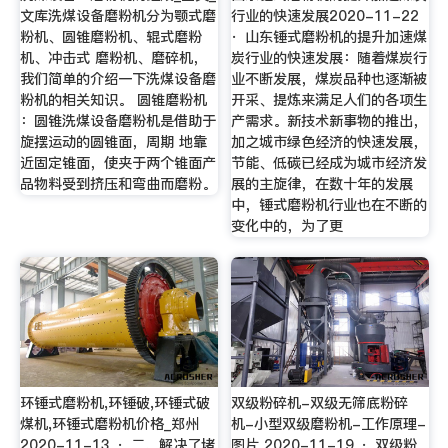
文库洗煤设备磨粉机分为颚式磨
行业的快速发展2020-11-22
粉机、圆锥磨粉机、辊式磨粉
· 山东锤式磨粉机的提升加速煤
机、冲击式 磨粉机、磨碎机，
炭行业的快速发展：随着煤炭行
我们简单的介绍一下洗煤设备磨
业不断发展，煤炭品种也逐渐被
粉机的相关知识。 圆锥磨粉机
开采、提炼来满足人们的各项生
：圆锥洗煤设备磨粉机是借助于
产需求。新技术新事物的推出，
旋摆运动的圆锥面，周期 地靠
加之城市绿色经济的快速发展，
近固定锥面，使夹于两个锥面产
节能、低碳已经成为城市经济发
品物料受到挤压和弯曲而磨粉。
展的主旋律，在数十年的发展
中，锤式磨粉机行业也在不断的
变化中的，为了更
环锤式磨粉机,环锤破,环锤式破
双级粉碎机-双级无筛底粉碎
煤机,环锤式磨粉机价格_郑州
机-小型双级磨粉机-工作原理-
2020-11-13 · 二、解决了堵
图片 2020-11-19 · 双级粉