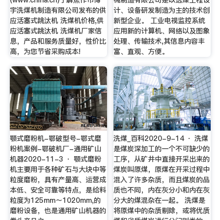
宇洗煤机制造有限公司发布的供
计、设备研发制造为主的技术创
应活塞式跳汰机 洗煤机价格,供
新型企业。 工业电视监控系统
应活塞式跳汰机 洗煤机厂家信
应用新的计算机、网络以及图象
息，产品和服务质量好，性价比
处理、传输技术,其信息内容丰
高，为您节省采购成本!
富、直观、方便。
颚式磨粉机-鄂破型号-鄂式磨
洗煤_百科2020-9-14 · 洗煤
粉机案例-鄂破机厂-通用矿山
是煤炭深加工的一个不可缺少的
机器2020-11-3 · 颚式磨粉
工序，从矿井中直接开采出来的
机主要用于各种矿石与大块中等
煤炭叫原煤，原煤在开采过程中
粒度磨粉，具有产量高、运营成
混入了许多杂质，而且煤炭的品
本低、安全可靠等特点，是给料
质也不同，内在灰分小和内在灰
粒度为125mm～1020mm,的
分大的煤混杂在一起。 洗煤是
磨粉设备，也是通用矿山机器的
将原煤中的杂质剔除，或将优质