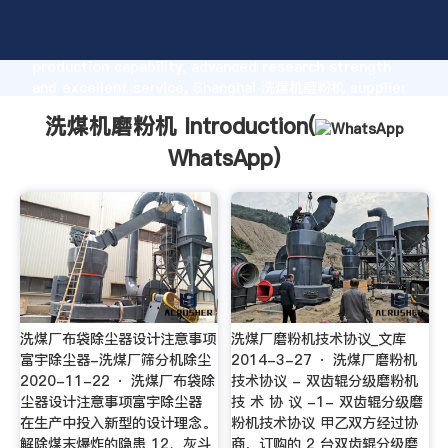
洗煤机磨粉机 manufacturer Grasping strong
production capability, advanced research strength
and excellent service, Shanghai 洗煤机磨粉机 supplier
create the value and bring values to all of customers.
洗煤机磨粉机 Introduction(
WhatsApp
)
洗煤厂布袋除尘器设计注意事项
洗煤厂磨粉机技术协议_文库
富宇除尘器-洗煤厂筛分机除尘
2014-3-27 · 洗煤厂磨粉机
2020-11-22 · 洗煤厂布袋除
技术协议 - 双齿辊分级磨粉机
尘器设计注意事项富宇除尘器
技 术 协 议 -1- 双齿辊分级磨
在生产中投入新型的设计理念。
粉机技术协议 甲乙双方经过协
解除煤末爆炸的隐患 12、灰斗
商，订购的 2 台双齿辊分级磨