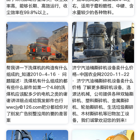
率高，能够长期、高效运行，收
右，适用于磨粉脆性、中硬、含
尘效率在99.8%以上。
水量较少的各种物料。
帮我讲一下洗煤机的构造有什么
济宁汽油桶撕碎机设备卖什么价
组成的_知道2010-4-16 · 问
格-中国农业网2020-11-22
题描述：洗煤机有什么组成的都
· 济宁汽油桶撕碎机设备卖什么
有些什么部件如果一个4.8的洗
价格 了解更多撕碎机设备，选
煤机应该配多少的电机之类的谢
源达机械，公司提供各种双轴撕
谢讲详细点或给我发邮件也行
碎机、塑料撕碎机、金属撕碎
wwcjy@126.com
把分都给你对
机、轮胎撕碎机、生活垃圾撕碎
了别发广告别整没用的要的是答
机、木材撕碎机等旧物加工设
案
备，我们诚挚欢迎您的到来！