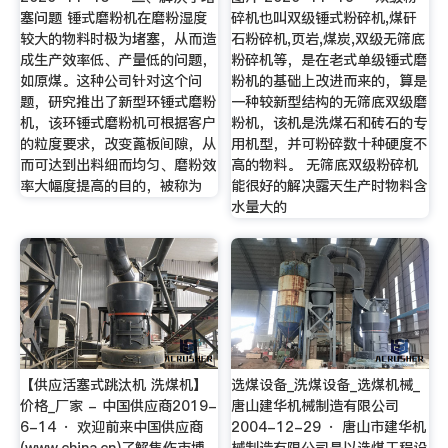
塞问题 锤式磨粉机在磨粉湿度
碎机也叫双级锤式粉碎机,煤矸
较大的物料时极为堵塞，从而造
石粉碎机,页岩,煤炭,双级无筛底
成生产效率低、产量低的问题，
粉碎机等，是在老式单级锤式磨
如原煤。这种公司针对这个问
粉机的基础上改进而来的，算是
题，研究推出了新型环锤式磨粉
一种较新型结构的无筛底双级磨
机，该环锤式磨粉机可根据客户
粉机，该机是洗煤石和砖石的专
的粒度要求，改变蓖板间隙，从
用机型，并可粉碎数十种硬度不
而可达到出料细而均匀、磨粉效
高的物料。 无筛底双级粉碎机
率大幅度提高的目的，被称为
能很好的解决露天生产时物料含
水量大的
【供应活塞式跳汰机 洗煤机】
选煤设备_洗煤设备_选煤机械_
价格_厂家 - 中国供应商2019-
唐山建华机械制造有限公司
6-14 · 欢迎前来中国供应商
2004-12-29 · 唐山市建华机
(www.china.cn)了解焦作市博
械制造有限公司是以选煤工程设