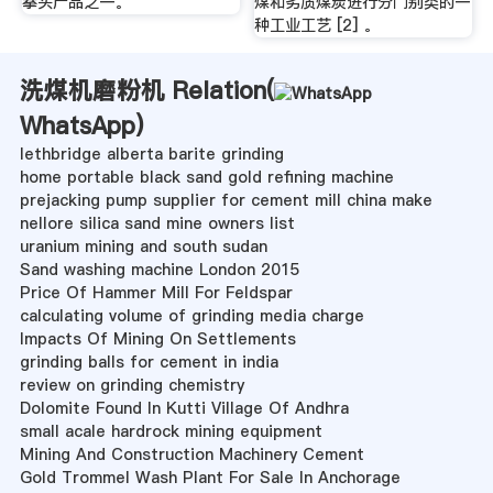
拳头产品之一。
煤和劣质煤炭进行分门别类的一
种工业工艺 [2] 。
洗煤机磨粉机 Relation(
WhatsApp
)
lethbridge alberta barite grinding
home portable black sand gold refining machine
prejacking pump supplier for cement mill china make
nellore silica sand mine owners list
uranium mining and south sudan
Sand washing machine London 2015
Price Of Hammer Mill For Feldspar
calculating volume of grinding media charge
Impacts Of Mining On Settlements
grinding balls for cement in india
review on grinding chemistry
Dolomite Found In Kutti Village Of Andhra
small acale hardrock mining equipment
Mining And Construction Machinery Cement
Gold Trommel Wash Plant For Sale In Anchorage