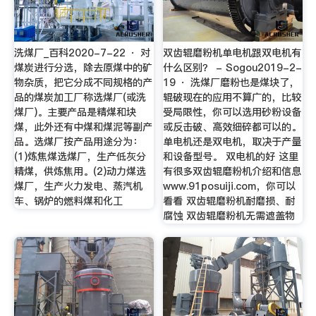
洗煤厂_百科2020-7-22 · 对
双齿辊磨粉机单电机跟双电机有
煤炭进行分选，除去原煤中的矿
什么区别？ - Sogou2019-2-
物杂质，把它分成不同规格的产
19 · 洗煤厂磨粉也是煤块了，
品的煤炭加工厂称选煤厂(或洗
辊破现在的应用不算广的，比较
煤厂)。主要产品是精煤和块
受局限性，你可以选用砂粉设备
煤，此外还有中煤和煤泥等副产
或反击破、高效细碎都可以的。
品。选煤厂按产品用途分为：
单电机还是双电机，取决于产量
(1)炼焦煤选煤厂，生产低灰分
和设备型号。 双电机的好 这里
精煤，供炼焦用。(2)动力煤选
有很多双齿辊磨粉机介绍和信息
煤厂，生产火力发电、蒸汽机
www.91posuiji.com，你可以
车、锅炉的燃料煤和化工
看看 双齿辊磨粉机耐磨损、耐
腐蚀 双齿辊磨粉机无需遮盖物