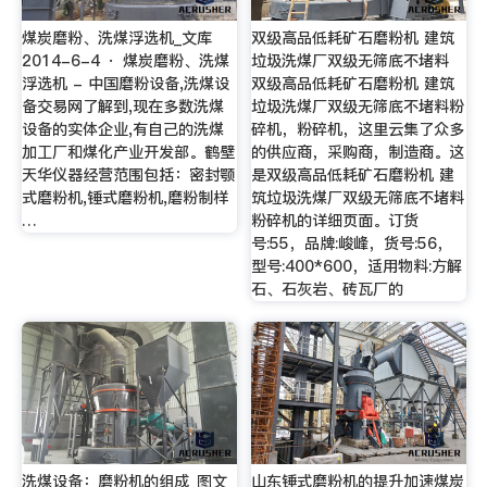
煤炭磨粉、洗煤浮选机_文库
双级高品低耗矿石磨粉机 建筑
2014-6-4 · 煤炭磨粉、洗煤
垃圾洗煤厂双级无筛底不堵料
浮选机 - 中国磨粉设备,洗煤设
双级高品低耗矿石磨粉机 建筑
备交易网了解到,现在多数洗煤
垃圾洗煤厂双级无筛底不堵料粉
设备的实体企业,有自己的洗煤
碎机，粉碎机，这里云集了众多
加工厂和煤化产业开发部。鹤壁
的供应商，采购商，制造商。这
天华仪器经营范围包括：密封颚
是双级高品低耗矿石磨粉机 建
式磨粉机,锤式磨粉机,磨粉制样
筑垃圾洗煤厂双级无筛底不堵料
…
粉碎机的详细页面。订货
号:55，品牌:峻峰，货号:56，
型号:400*600，适用物料:方解
石、石灰岩、砖瓦厂的
洗煤设备：磨粉机的组成_图文_
山东锤式磨粉机的提升加速煤炭