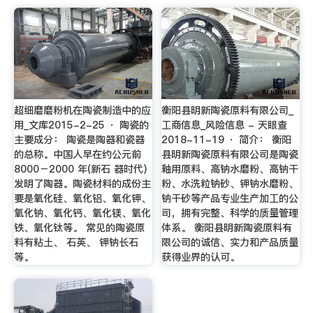
超细磨磨粉机在陶瓷制造中的应
衡阳县明新陶瓷原料有限公司_
用_文库2015-2-25 · 陶瓷的
工商信息_风险信息 - 天眼查
主要成分： 陶瓷是陶器和瓷器
2018-11-19 · 简介： 衡阳
的总称。中国人早在约公元前
县明新陶瓷原料有限公司是陶瓷
8000－2000 年(新石 器时代)
釉用原料、高钠水磨粉、高钠干
发明了陶器。陶瓷材料的成份主
粉、水洗粒钠砂、钾钠水磨粉、
要是氧化硅、氧化铝、氧化钾、
钠干砂等产品专业生产加工的公
氧化钠、氧化钙、氧化镁、氧化
司，拥有完整、科学的质量管理
铁、氧化钛等。 常见的陶瓷原
体系。 衡阳县明新陶瓷原料有
料有粘土、 石英、 钾钠长石
限公司的诚信、实力和产品质量
等。
获得业界的认可。