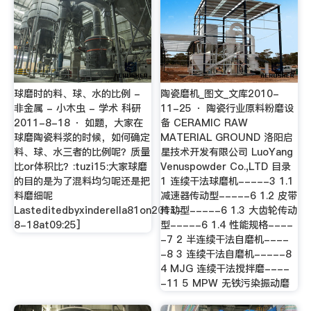
球磨时的料、球、水的比例 -
陶瓷磨机_图文_文库2010-
非金属 - 小木虫 - 学术 科研
11-25 · 陶瓷行业原料粉磨设
2011-8-18 · 如题，大家在
备 CERAMIC RAW
球磨陶瓷料浆的时候，如何确定
MATERIAL GROUND 洛阳启
料、球、水三者的比例呢？质量
星技术开发有限公司 LuoYang
比or体积比？:tuzi15:大家球磨
Venuspowder Co.,LTD 目录
的目的是为了混料均匀呢还是把
1 连续干法球磨机-----3 1.1
料磨细呢
减速器传动型-----6 1.2 皮带
Lasteditedbyxinderella81on2011-
传动型-----6 1.3 大齿轮传动
8-18at09:25]
型-----6 1.4 性能规格----
-7 2 半连续干法自磨机----
-8 3 连续干法自磨机-----8
4 MJG 连续干法搅拌磨----
-11 5 MPW 无铁污染振动磨