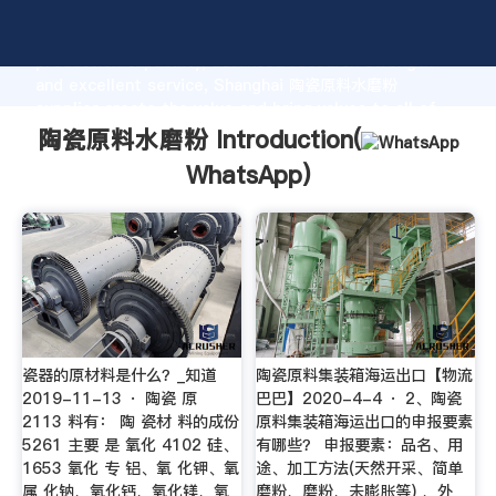
陶瓷原料水磨粉 manufacturer Grasping strong
production capability, advanced research strength
and excellent service, Shanghai 陶瓷原料水磨粉
supplier create the value and bring values to all of
customers.
陶瓷原料水磨粉 Introduction(
WhatsApp
)
瓷器的原材料是什么？_知道
陶瓷原料集装箱海运出口【物流
2019-11-13 · 陶瓷 原
巴巴】2020-4-4 · 2、陶瓷
2113 料有： 陶 瓷材 料的成份
原料集装箱海运出口的申报要素
5261 主要 是 氧化 4102 硅、
有哪些？ 申报要素：品名、用
1653 氧化 专 铝、氧 化钾、氧
途、加工方法(天然开采、简单
属 化钠、氧化钙、氧化镁、氧
磨粉、磨粉、未膨胀等) 、外