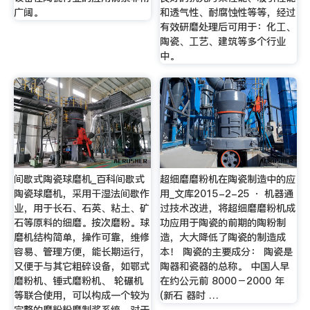
广阔。
和透气性、耐腐蚀性等等，经过
有效研磨处理后可用于：化工、
陶瓷、工艺、建筑等多个行业
中。
间歇式陶瓷球磨机_百科间歇式
超细磨磨粉机在陶瓷制造中的应
陶瓷球磨机，采用干湿法间歇作
用_文库2015-2-25 · 机器通
业，用于长石、石英、粘土、矿
过技术改进，将超细磨磨粉机成
石等原料的细磨。按次磨粉。球
功应用于陶瓷的前期的陶粉制
磨机结构简单，操作可靠，维修
造，大大降低了陶瓷的制造成
容易、管理方便，能长期运行，
本！ 陶瓷的主要成分： 陶瓷是
又便于与其它粗碎设备，如鄂式
陶器和瓷器的总称。 中国人早
磨粉机、锤式磨粉机、 轮碾机
在约公元前 8000－2000 年
等联合使用，可以构成一个较为
(新石 器时 …
完整的磨粉粉磨制浆系统，对于