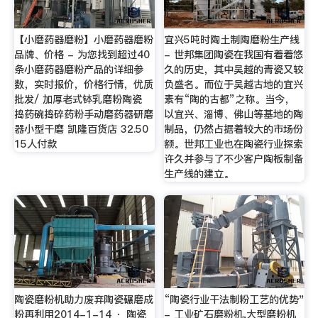
【小磨药器磨粉】小磨药器磨粉
宜兴5吨时陶土制陶磨粉生产线
品牌、价格 - 为您找到超过40
- 世邦集团陶瓷在我国有着着悠
条小磨药器磨粉产品的详细参
久的历史，其中吴越的青瓷又较
数，实时报价，价格行情，优质
负盛名。而位于吴越古地的宜兴
批发/ 加厚老式钵乳磨粉陶瓷
素有“陶的古都”之称。当今，
捣药碗捣碎药粉手动磨药器研磨
以宜兴、淄博、佛山等基地的陶
器小型干磨 凯隆百货店 32.50
制品，仍然占据着较大的市场份
15人付款
额。世邦工业也在陶瓷行业探索
许久并参与了不少客户陶板制备
生产线的建立。
陶瓷磨粉机助力废弃陶瓷碾磨成
“陶瓷行业干法制粉工艺的优势"
粉再利用2014-1-14 · 陶瓷
- 工业矿石磨粉机,大型磨粉机