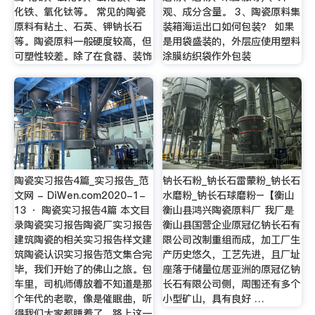
化铁、氧化钛等。 常见的陶瓷
观、成分含量。 3、陶瓷原料集
原料有粘土、石英、钾钠长石
装箱海运出口如何包装？ 如果
等。陶瓷原料一般硬度较高，但
是用袋盛装的，外层应使用塑料
可塑性较差。除了在食器、装饰
涂膜纺织袋作外包装
陶瓷实习报告4篇_实习报告_范
钠长石粉_钠长石雷蒙粉_钠长石
文网 - DiWen.com2020-1-
水磨粉_钠长石球磨粉–【衡山
13 · 陶瓷实习报告4篇 本文目
衡山县鸿兴陶瓷原料厂 我厂是
录陶瓷实习报告陶瓷厂实习报告
衡山县国营企业原冠亿钠长石有
建筑陶瓷的相关实习报告样文建
限公司改制重组而成，加工厂生
筑陶瓷认识实习报告范文集合完
产历史悠久，工艺先进，且厂址
毕，我们开始了的佛山之旅。包
座落于储量位居亚洲的原冠亿钠
车里，司机师傅放着不知道是那
长石有限公司侧，周围还有多个
个年代的老歌，像是催眠曲，听
小型矿山，具有良好 …
得我们大家都睡着了，路上这一