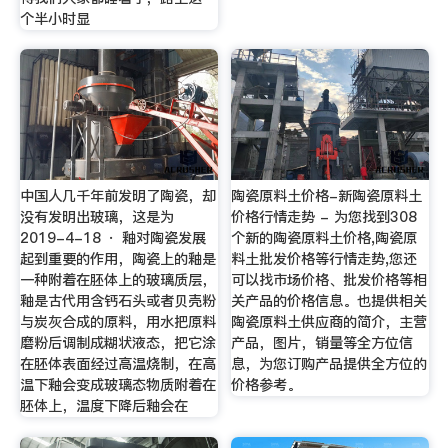
个半小时显
中国人几千年前发明了陶瓷，却
陶瓷原料土价格-新陶瓷原料土
没有发明出玻璃，这是为
价格行情走势 - 为您找到308
2019-4-18 · 釉对陶瓷发展
个新的陶瓷原料土价格,陶瓷原
起到重要的作用，陶瓷上的釉是
料土批发价格等行情走势,您还
一种附着在胚体上的玻璃质层，
可以找市场价格、批发价格等相
釉是古代用含钙石头或者贝壳粉
关产品的价格信息。也提供相关
与炭灰合成的原料，用水把原料
陶瓷原料土供应商的简介，主营
磨粉后调制成糊状液态，把它涂
产品，图片，销量等全方位信
在胚体表面经过高温烧制，在高
息，为您订购产品提供全方位的
温下釉会变成玻璃态物质附着在
价格参考。
胚体上，温度下降后釉会在