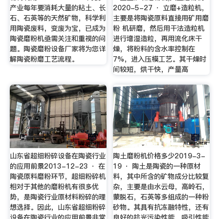
产业每年要消耗大量的粘土、长
2020-5-27 · 立磨+造粒机，
石、石英等的天然矿物，科学利
主要是将陶瓷原料直接用矿用磨
用陶瓷废料，变废为宝，已成为
粉 机研磨，然后用干法造粒机
陶瓷磨粉机亟需关注和重视的问
进行增湿造粒，再用流化床干
题。陶瓷磨粉设备厂家将为您详
燥，将粉料的含水率控制在
解陶瓷粉磨工艺流程。
7%，进入压模工艺。其干燥时
间较短，烘干快，产量高
山东省超细粉碎设备在陶瓷行业
陶土磨粉机价格多少2019-3-
的应用前景2013-12-23 · 在
19 · 陶土是陶瓷的一种原材
陶瓷原料磨粉环节，超细粉碎机
料，其中所含的矿物成分比较复
相对于其他的磨粉机有很多优
杂，主要是由水云母，高岭石，
势，是陶瓷行业原材料粉碎的理
蒙脱石，石英等多组成的一种粉
想选择。因此，山东省超细粉碎
砂物。其具有抗冻融特性，还有
设备在陶瓷行业的应用前景非常
良好的抗光污染性能、吸引性能