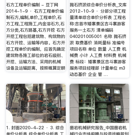
石方工程单价编制 - 豆丁网
抛石挤淤综合单价分析表_文库
2014-1-9 · 石方工程单价编
2012-10-9 · 分部分项工程
制石方,编制,单价,工程单价,石
量清单综合单价分析表 工程名
方工程,工程施工,内金溶石方,石
称:吉首市矮寨景区吉斗寨游客
方分类,石方路基,石方开挖 石方
服务—土石方 清单编码
开挖工程包括建筑物、构筑物的
040201005001 名称 抛石挤
石方开挖、运输等内容。石方开
淤 取费基价 消耗量标 准编号
挖工程单价的编制，应首先确定
项目名称 单位 数量 人工费 机
建筑物各施工部位的岩石级别、
械费 小计 人工费 材料费 机械
开挖、运输方法、采用的机械
费 标段：矮寨景区吉斗寨游客
设备及运输距离，按照概算定额
服务项目经理部 计量单位 m3
动态基价 企业 管 …
1. 封面2020-4-22 · 3. 综合
凿岩机械研究报告_中国凿岩机
单价分析表 综合单价分析表 工
械行业市场前瞻与投资战略规划