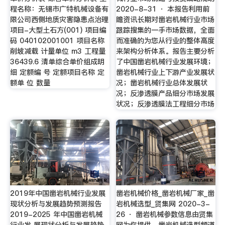
程名称：无锡市广特机械设备有
2020-8-31 · 本报告利用前
限公司西侧地质灾害隐患点治理
瞻资讯长期对凿岩机械行业市场
项目-大型土石方(001) 项目编
跟踪搜集的一手市场数据，全面
码 040102001001 项目名称
而准确的为您从行业的整体高度
削坡减载 计量单位 m3 工程量
来架构分析体系。报告主要分析
36439.6 清单综合单价组成明
了中国凿岩机械行业发展环境；
细 定额编 号 定额项目名称 定
凿岩机械行业上下游产业发展状
额单 位 数量
况；凿岩机械行业总体发展状
况；反渗透膜产品细分市场发展
状况；反渗透膜法工程细分市场
2019年中国凿岩机械行业发展
凿岩机械价格_凿岩机械厂家_凿
现状分析与发展趋势预测报告
岩机械选型_贤集网 2020-3-
2019-2025 年中国凿岩机械
26 · 凿岩机械参数信息由贤集
行业发 展现状分析与发展趋势
网为你提供，凿岩机械选型频道