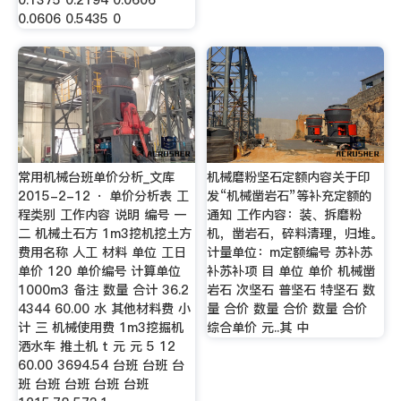
0.1375 0.2194 0.0606
0.0606 0.5435 0
常用机械台班单价分析_文库
机械磨粉坚石定额内容关于印
2015-2-12 · 单价分析表 工
发“机械凿岩石”等补充定额的
程类别 工作内容 说明 编号 一
通知 工作内容：装、拆磨粉
二 机械土石方 1m3挖机挖土方
机，凿岩石，碎料清理，归堆。
费用名称 人工 材料 单位 工日
计量单位：m定额编号 苏补苏
单价 120 单价编号 计算单位
补苏补项 目 单位 单价 机械凿
1000m3 备注 数量 合计 36.2
岩石 次坚石 普坚石 特坚石 数
4344 60.00 水 其他材料费 小
量 合价 数量 合价 数量 合价
计 三 机械使用费 1m3挖掘机
综合单价 元..其 中
洒水车 推土机 t 元 元 5 12
60.00 3694.54 台班 台班 台
班 台班 台班 台班 台班