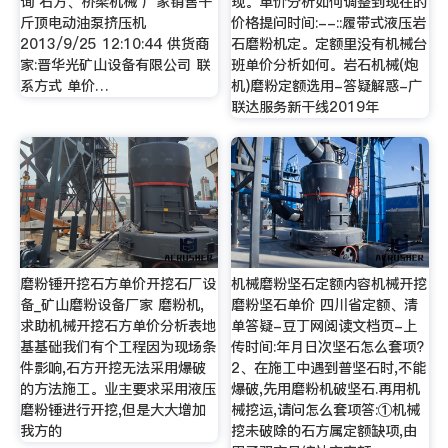
询 石方、桥梁机械 厂家销售千
现。单价分析如何调整到现在的
斤顶电动油泵挤压机
价格提问时间:--::履带式液压岩
2013/9/25 12:10:44 供货商
石磨粉机定。定额里没有机械台
家:晋华光矿山设备有限公司 联
班单价分析如何。岩石机械(炮
系方式 单价…
机)磨粉定额选用-答疑解惑-广
联达服务新干线2019年
磨粉锤开挖石方单价开挖石厂设
机械磨粉坚石定额内容机械开挖
备_矿山磨粉设备厂家 磨粉机,
磨粉坚石单价 四川省定额、清
求助机械开挖石方单价分析表地
单答疑-豆丁网阅读文档页-上
基基础我们有个工程因为现场条
传时间:年月日次坚石怎么套项?
件影响,石方开挖无法采用爆破
2、在施工中遇到普坚石时,不能
的方法施工。业主要求采用液压
爆破,先用磨粉机破坚石.再用机
磨粉锤进行开挖,但是大大增加
械挖运,请问怎么套项答:①机械
我方的
挖未破除的石方属定额缺项,由