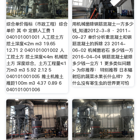
综合单价指标（市政工程）综合
用机械凿除钢筋混凝土一方多少
单价 其 中 定额人工费 1
钱_知道2012-3-8 · 2011-
040101001001 人工挖土方
09-27 单价分析素混凝土和钢
挖土深度≤2m m3 19.65
筋混凝土的拆除 23 2014-
12.71 2 040101001002 人
06-02 机械凿岩石 多少钱一方
工挖土方 挖土深度≤4m 机械挖
2016-04-04 钢筋混凝土破除
土方 深度综合，土方工程量≤1
多少钱一立方 1 更多类似问题
万m3 m3 5.92 2.12 5
> 为你推荐： 特别推荐 日本辐
040101001005 推土机推土
射后的蔬菜水果长什么样？ 为
推距100m m3 4.37 0.89 6
什么没有寄生虫的世界更可怕
040101001006