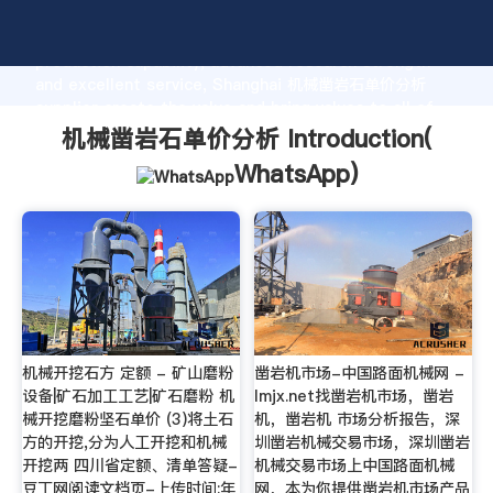
机械凿岩石单价分析 manufacturer Grasping strong
production capability, advanced research strength
and excellent service, Shanghai 机械凿岩石单价分析
supplier create the value and bring values to all of
customers.
机械凿岩石单价分析 Introduction(
WhatsApp
)
机械开挖石方 定额 - 矿山磨粉
凿岩机市场-中国路面机械网 -
设备|矿石加工工艺|矿石磨粉 机
lmjx.net找凿岩机市场，凿岩
械开挖磨粉坚石单价 (3)将土石
机，凿岩机 市场分析报告，深
方的开挖,分为人工开挖和机械
圳凿岩机械交易市场，深圳凿岩
开挖两 四川省定额、清单答疑-
机械交易市场上中国路面机械
豆丁网阅读文档页-上传时间:年
网，本为你提供凿岩机市场产品