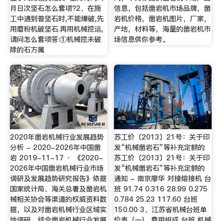
月日次坚石怎么套项?2、在施
信息，包括凿岩机市场品牌，凿
工中遇到普坚石时,不能爆破,先
岩机价格，凿岩机图片，厂家，
用磨粉机破坚石.再用机械挖运,
产地，材料等，海量的凿岩机市
请问怎么套项答:①机械挖未破
场信息供你参考。
除的石方属
2020年凿岩机械行业发展趋势
苏工价〔2013〕21号：关于印
分析 - 2020-2026年中国凿
发“机械凿岩石”等补充定额的
岩 2019-11-17 · 《2020-
苏工价〔2013〕21号：关于印
2026年中国凿岩机械行业市场
发“机械凿岩石”等补充定额的
调研及发展趋势研究报告》依据
通知 - 南京廖华 对接熔接机 台
国家统计局、海关总署及凿岩机
班 91.74 0.316 28.99 0.275
械相关协会等渠道的权威资料数
0.784 25.23 117.60 台班
据，以及对凿岩机械行业区域实
150.00 3、江苏省机械台班单
地调研，结合凿岩机械行业发展
价表（一） 费用组成 台班 机械