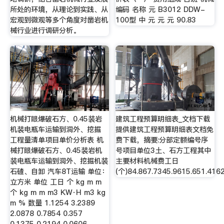
所处的环境，从理论到实践、从
编码 名称 元 B3012 DDW-
宏观到微观等多个角度对凿岩机
100型 中 元 元 元 90.83
械行业进行调研分析。
机械打眼爆破石方、0.45装岩
建筑工程预算明细表_文档下载
机装电瓶车运输到洞外、挖掘
提供建筑工程预算明细表文档免
工程量清单项目单价分析表 机
费下载，摘要:分部定额编号序
械打眼爆破石方、0.45装岩机
号项目单位3土、石方工程其中
装电瓶车运输到洞外、挖掘机装
主要材料机械费工日
石碴、自卸 汽车8T运输 单位：
(个)84.867.7345.9615.651.416
立方米 单位 工日 个 kg m m
个 kg m m m3 KW·H m3 kg
m % 数量 1.1254 3.2389
2.0878 0.7854 0.357