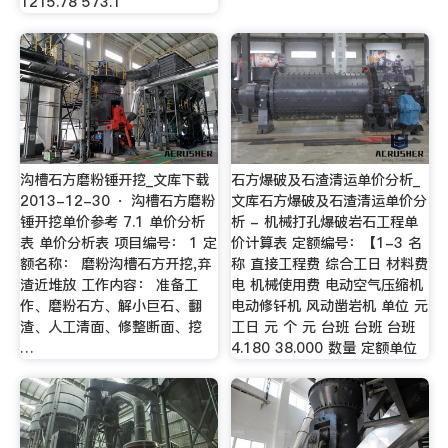
1215.78 573.1
沟槽石方磨粉锤开挖_文库下载
石方爆破及石渣清运单价分析_
2013-12-30 · 沟槽石方磨粉
文库石方爆破及石渣清运单价分
锤开挖单价参考 7.1 单价分析
析 - 机械打孔爆破岩石工程单
表 单价分析表 项目编号： 1 定
价计算表 定额编号：【1-3 名
额名称： 磨粉沟槽石方开挖,弃
称 直接工程费 综合工日 材料费
渣近堆放 工作内容： 准备工
电 机械使用费 电动空气压缩机
作、磨粉石方、解小巨石、翻
电动修钎机 风动凿岩机 单位 元
渣、人工清面、修整断面、挖
工日 元 个 元 台班 台班 台班
…
4.180 38.000 数量 定额单位