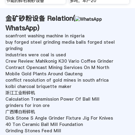
节能的碎石制砂设备
多吨，年产20
金矿砂粉设备 Relation(
WhatsApp
)
scanfront washing machine in nigeria
buy forged steel grinding media balls forged steel
grinding
industries were coal is used
Crew Review: Mahlkonig K30 Vario Coffee Grinder
Contract Opencast Mining Services On M North
Mobile Gold Plants Around Gauteng
conflict resolution of gold mines in south africa
kolbi charcoal briquette maker
浙江工业粉碎机
Calculation Transmission Power Of Ball Mill
grinders for iron ore
广西博白粉碎机
Dick Stone S Angle Grinder Fixture Jig For Knives
40 Ton Ceramic Ball Mill Foundation
Grinding Stones Feed Mill