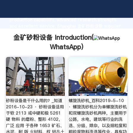
金矿砂粉设备 manufacturer Grasping strong
production capability, advanced research strength
and excellent service, Shanghai 金矿砂粉设备 supplier
create the value and bring values to all of customers.
金矿砂粉设备 Introduction(
WhatsApp
)
砂粉设备是干什么用的？_知道
螺旋洗砂机_百科2019-5-10
2016-10-23 · 砂粉设备适用
· 螺旋洗砂机分为单螺旋洗砂机
于软 2113 或中硬和极 5261
和双螺旋洗砂机两种，主要用于
硬 物料 的磨粉、整形 4102，
公路，水电，建筑等行业的洗
广泛 应用 于各种 1653 矿石、
选、分级、除杂，以及细粒度和
水泥、耐 版 火材料、权 铝凡土
粗粒度物料洗选等作业。具有功