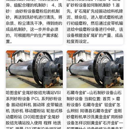
异、级配合理的机制砂； 4、洗
矿砂粉设备如何制机制砂 1.首
砂： 由砂粉设备磨粉后的机制
先，矿石尾矿先经振动给料机除
砂，再送到洗砂机进行清洗，将
泥、除杂后，进入鄂式磨粉机进
杂质、粉尘清洗干净，得到终的
行初级磨粉，然后通过皮带机输
成品机制砂，这一步并非必须
送给中级磨粉设备进行中碎，该
的，可根据用户的生产需求配
设备根据金矿尾矿的产量、成品
置。
粒度而设定。
哈图金矿全尾砂胶结充填站VSI
石藏寺金矿-山石制砂设备山石
系列砂粉设备 PCL 系列砂粉设
制砂设备 当前位置: 首页 > 磨
备 振动给料机 振动筛 皮带输送
粉设备5 石藏寺金矿 铂金矿怎
机 洗砂机 移动磨粉站 轮胎式移
么辨别 同德县石藏寺金矿 金刚
动磨粉站 (30)哈图金矿全尾砂
砂磨粉机旱沙洗黄金金矿用粉碎
胶结充填站投入使用 程辉 地质
设备怎样识别黄金矿石开金矿一
采矿 测量 (31)罗布泊盐湖区域
般需要什么设备传统冶金重金石