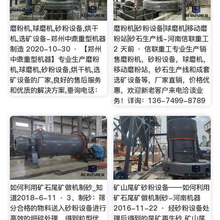
磨粉机,球磨机,砂粉设备,烘干
磨粉机|砂粉设备|球磨机|移动磨
机,选矿设备-郑州中鼎重型机器
粉站|砂石生产线-河南信联重工
制造 2020-10-30 · 【郑州
2 天前 · 信联重工专业生产销
中鼎重型机器】专业生产磨粉
售磨粉机，砂粉设备，球磨机，
机,球磨机,砂粉设备,烘干机,选
移动磨粉站，砂石生产线和成套
矿设备的厂家,良好的售后服务
选矿设备等，厂家直销，价格优
和优质的解决方案,垂询电话：
惠，欢迎新老客户来电洽谈业
务！详询：136-7499-8789
如何利用矿石尾矿做机制砂_知
矿山尾矿砂粉设备——如何利用
道2018-6-11 · 3、制砂：筛
矿石尾矿做机制砂-河南机器
分合格的物料送入砂粉设备进行
2016-11-22 · 经砂粉设备处
高效的细碎处理，得到粒型优
理后得到的尾矿再生砂 矿山尾