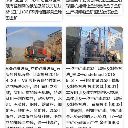
现有控制网的缺陷及解决方法浅
球磨机如何让金沙变成金子金矿
析 江[1] (33)环境地西部黄金哈
生产视频铂金矿湿法冶炼冶金
图金矿
VSI砂粉设备_立式砂粉设备_石
一种金矿渣混凝土墙板及制备方
头打砂机设备-河南机器2019-
法_申请于undefined 2018-
4-29 · VSI砂粉设备的性能已
5-8 · 一种金矿渣混凝土墙板
达到先进水平，是目前行之有
及制备方法 技术领域 [0001]
效，实用可靠的碎石机器，特别
本发明涉及建筑材料技术领域，
适用于制作磨料，耐火材料，水
具体涉及一种金矿渣混凝土墙板
泥、石英砂、钢砂、炉渣粉、铜
及制备方法。 背景技术 [0002]
矿石、铁矿石、金矿砂、混凝土
工业废料，例如金矿渣、银矿渣
骨料、沥青骨料等多种硬、脆物
是污染环境的大污染源，仅一家
料的细碎与中碎，是一种高产，
金矿公司每天产生 金矿渣600