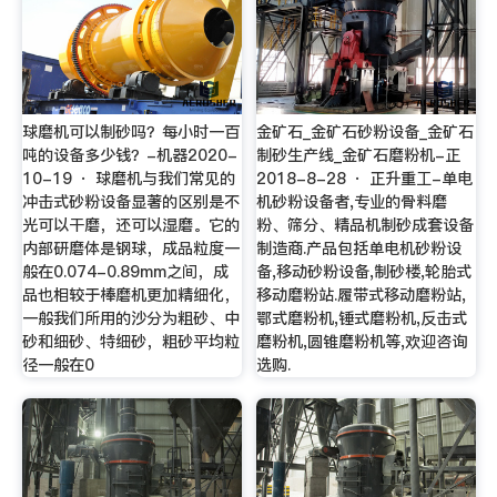
球磨机可以制砂吗？每小时一百
金矿石_金矿石砂粉设备_金矿石
吨的设备多少钱？-机器2020-
制砂生产线_金矿石磨粉机-正
10-19 · 球磨机与我们常见的
2018-8-28 · 正升重工-单电
冲击式砂粉设备显著的区别是不
机砂粉设备者,专业的骨料磨
光可以干磨，还可以湿磨。它的
粉、筛分、精品机制砂成套设备
内部研磨体是钢球，成品粒度一
制造商.产品包括单电机砂粉设
般在0.074-0.89mm之间，成
备,移动砂粉设备,制砂楼,轮胎式
品也相较于棒磨机更加精细化，
移动磨粉站.履带式移动磨粉站,
一般我们所用的沙分为粗砂、中
鄂式磨粉机,锤式磨粉机,反击式
砂和细砂、特细砂，粗砂平均粒
磨粉机,圆锥磨粉机等,欢迎咨询
径一般在0
选购.