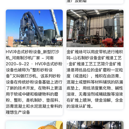
渣）及耐磨
HVI冲击式砂粉设备_新型打沙
金矿堆场可以用皮带机进行堆积
机_河南制沙机厂家 - 河南
吗-山石制砂设备金矿堆浸工艺
2020-9-22 · HVI冲击式砂粉
·金矿堆浸工艺工艺简介金矿堆
设备也被称为“整形砂粉设
浸是将低品位的金矿磨粉一定粒
备”又叫做打沙机，该系列砂粉
度（或造粒），堆积在由沥青、
设备在传统砂粉设备基础上进行
混凝土或塑料等材料铺筑的防漏
了新的技术开发，在物料上更适
底垫上，用低浓度氰化物、碱性
用于软或中硬和极硬物料的磨
溶液、无毒溶剂或稀硫酸等溶液
粉、整形，是机制砂、垫层料、
在矿堆上喷淋，使金溶解，含金
沥青混凝土和水泥混凝土骨料的
的溶液从矿堆。
理想生产设备