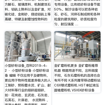
方解石、玻璃原料、机制建筑石
专用设备，比传统砂粉设备节能
料、铝矾土熟料以及金矿渣，对
50%。制沙设备可以把各种岩
碳化硅、金刚砂、烧结铝矾土等
石、砂石，河卵石制成附和各种
髙硬、特硬及耐磨蚀性物料的
粒度的建筑用砂，砂质粒度均
匀、耐压强度 …
小型砂粉设备_百科2019-4-
金矿磨粉机更多 金矿磨粉推荐
2 · 小型砂粉设备 小型砂粉设
机器 根据用途不同，出料细度
备 编辑 不仅应用于及硬物料，
不同，石灰石磨粉机的选择也会
更应用于物料性能差异极大的人
有所不同 K系列履带移动磨粉站
工制砂、预粉磨水泥、矿山、耐
C6X颚式磨粉机 HST单缸液压
火材料等行业的细碎超细碎，
圆锥磨粉机 VSI6X砂粉设备
如：花岗岩、玄武岩、石灰岩、
石英石、片麻岩、 水泥熟料 、