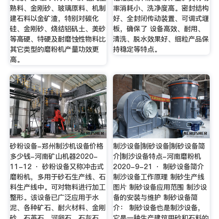
熟料、金刚砂、玻璃原料、机制
率消耗小、洗净度高。密封结构
建石料以金矿渣，特别对碳化
好、全封闭传动装置、可调式堰
硅、金刚砂、烧结铝矾土、美砂
板，确保了 设备高效、耐用、
等高硬、特硬及耐磨蚀性物料比
清洗、脱水效果好、细粒产品保
其它类型的磨粉机产量功效更
持稳定等特点。
高。
砂粉设备-郑州制沙机设备价格
制沙设备|制砂设备|制砂设备简
多少钱-河南矿山机器2020-
介|制沙设备特点-河南磨粉机
11-12 · 砂粉设备又称冲击式
2020-9-21 · 制砂设备简介
磨粉机，多用于砂石生产线、石
制沙设备工作原理 制砂生产线
料生产线中。可对物料进行加工
图片 制砂设备应用范围 制沙设
整形。该设备已广泛应用于水
备的安装与维护 制砂设备简
泥、各种矿石、耐火材料、金刚
介： 制砂设备也是制沙设备，
砂、石英石、河卵石、石灰石、
它是一种生产建筑用砂和石料的