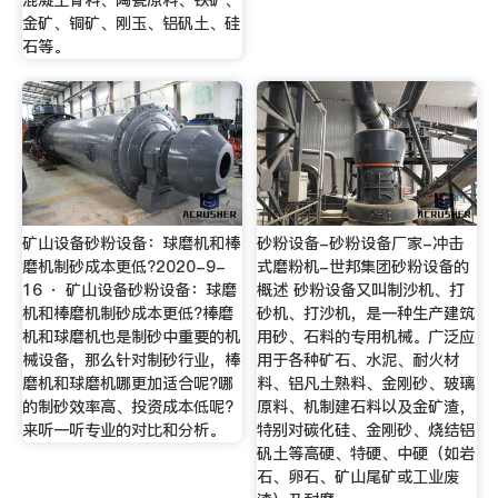
混凝土骨料、陶瓷原料、铁矿、
金矿、铜矿、刚玉、铝矾土、硅
石等。
矿山设备砂粉设备：球磨机和棒
砂粉设备-砂粉设备厂家-冲击
磨机制砂成本更低?2020-9-
式磨粉机-世邦集团砂粉设备的
16 · 矿山设备砂粉设备：球磨
概述 砂粉设备又叫制沙机、打
机和棒磨机制砂成本更低?棒磨
砂机、打沙机，是一种生产建筑
机和球磨机也是制砂中重要的机
用砂、石料的专用机械。广泛应
械设备，那么针对制砂行业，棒
用于各种矿石、水泥、耐火材
磨机和球磨机哪更加适合呢?哪
料、铝凡土熟料、金刚砂、玻璃
的制砂效率高、投资成本低呢?
原料、机制建石料以及金矿渣，
来听一听专业的对比和分析。
特别对碳化硅、金刚砂、烧结铝
矾土等高硬、特硬、中硬（如岩
石、卵石、矿山尾矿或工业废