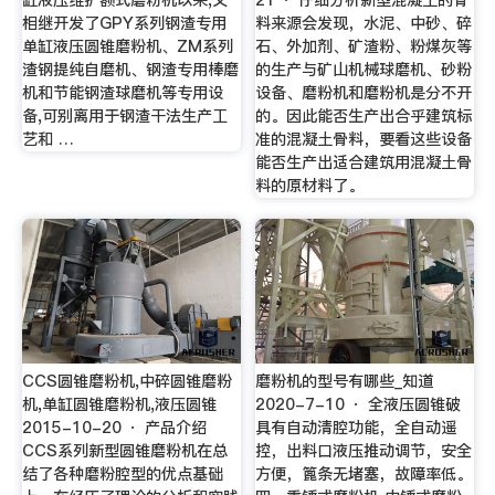
相继开发了GPY系列钢渣专用
料来源会发现，水泥、中砂、碎
单缸液压圆锥磨粉机、ZM系列
石、外加剂、矿渣粉、粉煤灰等
渣钢提纯自磨机、钢渣专用棒磨
的生产与矿山机械球磨机、砂粉
机和节能钢渣球磨机等专用设
设备、磨粉机和磨粉机是分不开
备,可别离用于钢渣干法生产工
的。因此能否生产出合乎建筑标
艺和 …
准的混凝土骨料，要看这些设备
能否生产出适合建筑用混凝土骨
料的原材料了。
CCS圆锥磨粉机,中碎圆锥磨粉
磨粉机的型号有哪些_知道
机,单缸圆锥磨粉机,液压圆锥
2020-7-10 · 全液压圆锥破
2015-10-20 · 产品介绍
具有自动清腔功能，全自动遥
CCS系列新型圆锥磨粉机在总
控，出料口液压推动调节，安全
结了各种磨粉腔型的优点基础
方便，篦条无堵塞，故障率低。