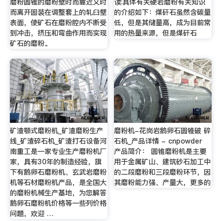
磨粉圆锥的磨粉壁时而靠近又时
读:具体有关硬岩磨粉有关知识
而离开固装在调整套上的轧臼壁
的介绍如下：煤矸石虽然含碳量
表面，使矿石在磨粉腔内不断受
低，但是其储量高，成为目前常
到冲击，挤压和弯曲作用而实现
用的热量来源，但是煤矸石
矿石的磨粉。
矿渣颚式磨粉机_矿渣磨粉生产
磨粉机-花岗岩鹅卵石圆锥破 碎
线_矿渣碎石机_矿渣打石设备河
石机_产品详情 - cnpowder
南重工是一家专业生产磨粉机厂
产品简介： 圆锥磨粉机是主要
家，具有30年的制造经验，旗
用于金属矿山、建筑砂石加工中
下有鹅卵石磨粉机、玄武岩磨粉
的二段磨粉和三段磨粉环节，因
机等石材磨粉机产品，是全国大
其磨粉能力强、产量大，更多的
的磨粉机械生产基地，为您解答
鹅卵石磨粉机价格等一些列价格
问题，欢迎 …