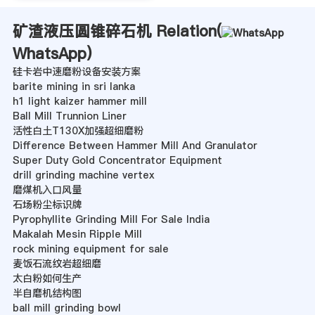
矿渣液压圆锥碎石机 Relation(
WhatsApp
)
硅卡岩中速磨粉设备安装方案
barite mining in sri lanka
h1 light kaizer hammer mill
Ball Mill Trunnion Liner
活性白土T130X加强超细磨粉
Difference Between Hammer Mill And Granulator
Super Duty Gold Concentrator Equipment
drill grinding machine vertex
磨煤机入口风量
石场粉尘标识牌
Pyrophyllite Grinding Mill For Sale India
Makalah Mesin Ripple Mill
rock mining equipment for sale
麦饭石流纹岩超细磨
太白粉如何生产
半自磨机结构图
ball mill grinding bowl