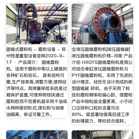
圆锥式磨粉机 - 磨粉设备 - 郑
全液压圆锥磨粉机|液压圆锥破|
州恒星重型设备官网2020-9-
液压圆锥磨粉机价格-河南 产品
17 · 产品简介： 圆锥磨粉
介绍 HXGYS圆锥磨粉机是我公
机，适用于磨粉中等以上硬度的
司结合单缸液压圆锥磨粉机与
各种矿石和岩石。 具有结构可
PYF圆锥磨粉机，采用了先进的
靠,生产效率高,调整方便,使用经
设计理念，经优化设计而成的新
济等特点。其弹簧保险系统是过
型圆锥破 碎机，由于采用了较
载保护装置,可使异物铁块通过
佳的磨粉频率和偏心距，使磨粉
磨粉腔而不危害机器采用干油或
产品中细粒级含量更高，小于闭
水两种密封形式,使石粉与润滑
口边排料口粒的含量可达
油隔离，保证可靠工作。
80%，能显著地提高后续工序
的处理能力，降低综合能耗。