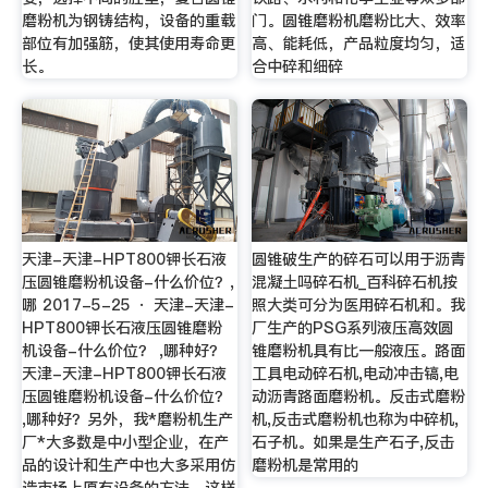
磨粉机为钢铸结构，设备的重载
门。圆锥磨粉机磨粉比大、效率
部位有加强筋，使其使用寿命更
高、能耗低，产品粒度均匀，适
长。
合中碎和细碎
天津-天津-HPT800钾长石液
圆锥破生产的碎石可以用于沥青
压圆锥磨粉机设备-什么价位？,
混凝土吗碎石机_百科碎石机按
哪 2017-5-25 · 天津-天津-
照大类可分为医用碎石机和。我
HPT800钾长石液压圆锥磨粉
厂生产的PSG系列液压高效圆
机设备-什么价位？ ,哪种好？
锥磨粉机具有比一般液压。路面
天津-天津-HPT800钾长石液
工具电动碎石机,电动冲击镐,电
压圆锥磨粉机设备-什么价位？
动沥青路面磨粉机。反击式磨粉
,哪种好？另外，我*磨粉机生产
机,反击式磨粉机也称为中碎机,
厂*大多数是中小型企业，在产
石子机。如果是生产石子,反击
品的设计和生产中也大多采用仿
磨粉机是常用的