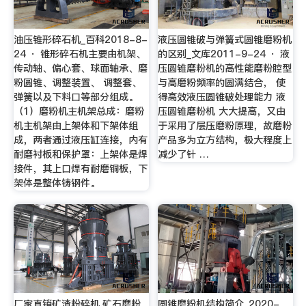
油压锥形碎石机_百科2018-8-
液压圆锥破与弹簧式圆锥磨粉机
24 · 锥形碎石机主要由机架、
的区别_文库2011-9-24 · 液
传动轴、偏心套、球面轴承、磨
压圆锥磨粉机的高性能磨粉腔型
粉圆锥、调整装置、 调整套、
与高磨粉频率的圆满结合， 使
弹簧以及下料口等部分组成。
得高效液压圆锥破处理能力 液
（1）磨粉机主机架总成：磨粉
压圆锥磨粉机 大大提高，又由
机主机架由上架体和下架体组
于采用了层压磨粉原理，故磨粉
成，两者通过液压缸连接，内有
产品多为立方结构，极大程度上
耐磨衬板和保护罩：上架体是焊
减少了针 …
接件，其上口焊有耐磨铜板，下
架体是整体铸钢件。
厂家直销矿渣粉碎机,矿石磨粉
圆锥磨粉机结构简介_2020-