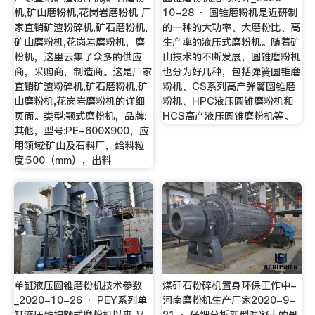
机,矿山磨粉机,花岗岩磨粉机 厂
10-28 · 圆锥磨粉机是近研制
家直销矿渣粉碎机,矿石磨粉机,
的一种的大功率、大磨粉比、高
矿山磨粉机,花岗岩磨粉机，磨
生产率的液压式磨粉机。随着矿
粉机，这里云集了众多的供应
山技术的不断发展，圆锥磨粉机
商，采购商，制造商。这是厂家
也分为好几种，包括弹簧圆锥磨
直销矿渣粉碎机,矿石磨粉机,矿
粉机、CS系列高产弹簧圆锥磨
山磨粉机,花岗岩磨粉机的详细
粉机、HPC液压圆锥磨粉机和
页面。类型:颚式磨粉机，品牌:
HCS高产液压圆锥磨粉机等。
其他，型号:PE-600X900，应
用领域:矿山及石料厂，给料粒
度:500（mm），出料
单缸液压圆锥磨粉机技术参数
煤矸石粉碎机置身环保工作中-
_2020-10-26 · PEY系列单
河南磨粉机生产厂家2020-9-
缸液压维护额式磨粉机以来,又
21 · 仔细分析新型混凝土的骨