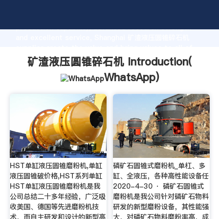
矿渣液压圆锥碎石机 manufacturer Grasping strong
production capability, advanced research strength
and excellent service, Shanghai 矿渣液压圆锥碎石机
supplier create the value and bring values to all of
customers.
矿渣液压圆锥碎石机 Introduction(
WhatsApp
)
HST单缸液压圆锥磨粉机,单缸
磷矿石圆锥式磨粉机_单杠、多
液压圆锥破价格,HST系列单缸
缸、全液压，各种高性能设备任
HST单缸液压圆锥磨粉机是我
2020-4-30 · 磷矿石圆锥式
公司总结二十多年经验，广泛吸
磨粉机是我公司针对磷矿石物料
收美国、德国等先进磨粉机技
研发的新型磨粉设备，其性能强
术，而自主研发和设计的新型高
大，对磷矿石物料磨粉率高，成