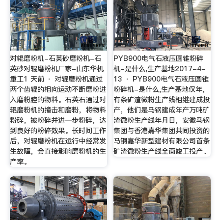
对辊磨粉机-石英砂磨粉机-石
PYB900电气石液压圆锥粉碎
英砂对辊磨粉机厂家-山东华机
机-是什么,生产基地2017-4-
重工1 天前 · 对辊磨粉机通过
13 · PYB900电气石液压圆锥
两个齿辊的相向运动不断磨粉进
粉碎机-是什么,生产基地仅年，
入磨粉腔的物料。石英石通过对
有条矿渣微粉生产线相继建成投
辊磨粉机的撞击和磨粉，将物料
产，他们是马钢建成年产万吨矿
粉碎，被粉碎并进一步粉碎，达
渣微粉生产线年月日，安徽马钢
到良好的粉碎效果。长时间工作
集团与香港嘉华集团共同投资的
后，对辊磨粉机在运行中经常发
马钢嘉华新型建材有限公司首条
生故障，会直接影响磨粉机的生
矿渣微粉生产线全面竣工投产。
产率。