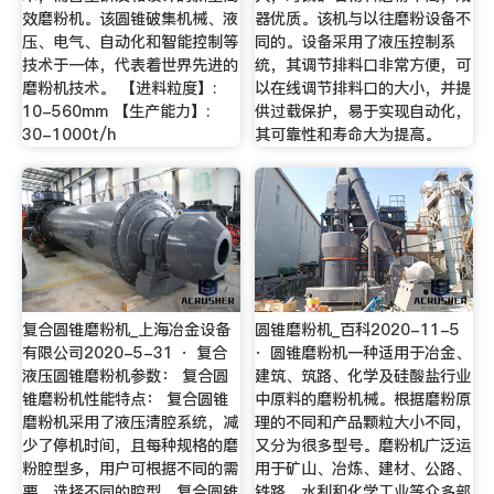
效磨粉机。该圆锥破集机械、液
器优质。该机与以往磨粉设备不
压、电气、自动化和智能控制等
同的。设备采用了液压控制系
技术于一体，代表着世界先进的
统，其调节排料口非常方便，可
磨粉机技术。 【进料粒度】:
以在线调节排料口的大小，并提
10-560mm 【生产能力】:
供过载保护，易于实现自动化，
30-1000t/h
其可靠性和寿命大为提高。
复合圆锥磨粉机_上海冶金设备
圆锥磨粉机_百科2020-11-5
有限公司2020-5-31 · 复合
· 圆锥磨粉机一种适用于冶金、
液压圆锥磨粉机参数： 复合圆
建筑、筑路、化学及硅酸盐行业
锥磨粉机性能特点： 复合圆锥
中原料的磨粉机械。根据磨粉原
磨粉机采用了液压清腔系统，减
理的不同和产品颗粒大小不同，
少了停机时间，且每种规格的磨
又分为很多型号。磨粉机广泛运
粉腔型多，用户可根据不同的需
用于矿山、冶炼、建材、公路、
要，选择不同的腔型，复合圆锥
铁路、水利和化学工业等众多部