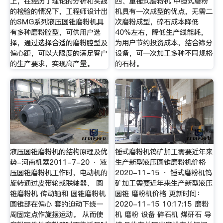
上，在经历了理论的分析和实践
四、重锤式磨粉机 中锤式磨粉
的检验的情况下，工程师设计出
机具有一次成型的优点，无需二
的SMG系列液压圆锥磨粉机具
次磨粉成型，碎石成本降低
有多种磨粉腔型，可供用户选
40%左右，降低生产线能耗，
择，通过选择合适的磨粉腔型及
为用户节约投资成本，结合筛分
偏心距，可以大限度的满足客户
设备，可一次加工多种不同规格
的生产要求，实现高产量。
的石材。
液压圆锥磨粉机的结构原理及优
锤式磨粉机钨矿加工需要近年来
势-河南机器2011-7-20 · 液
生产新型液压圆锥磨粉机价格
压圆锥磨粉机工作时，电动机的
2020-11-15 · 锤式磨粉机钨
旋转通过皮带轮或联轴器、 圆
矿加工需要近年来生产新型液压
锥磨粉机 传动轴和 圆锥磨粉机
圆锥 磨粉机价格 更新时间：
圆锥部在偏心 套的迫动下绕一
2020-11-15 10:17:15 磨粉
周固定点作旋摆运动。 从而使
机 磨粉 设备 碎石机 煤矸石 导