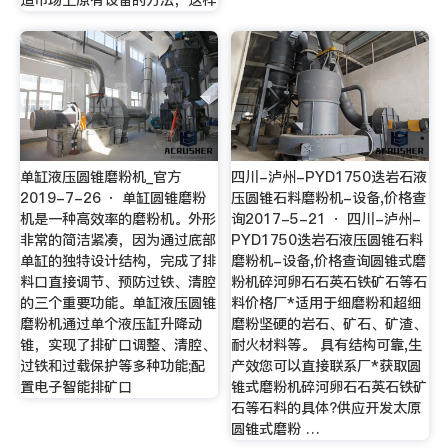
造市场上原有设备的方法，这样
单缸液压圆锥磨粉机_官方
四川-泸州-PYD1750迭岩石液
2019-7-26 · 单缸圆锥磨粉
压圆锥石料磨粉机-设备,价格查
机是一种高效率的磨粉机。外形
询2017-5-21 · 四川-泸州-
非常的简洁紧凑，因为通过底部
PYD1750迭岩石液压圆锥石料
单缸的独特设计结构，完成了排
磨粉机-设备,价格查询圆锥式磨
料口直接调节、预防过铁、清腔
粉机碎河卵石石英石铁矿石等石
的三个重要功能。单缸液压圆锥
料价格厂*适用于细磨粉和超细
磨粉机通过单个液压缸升降动
磨粉坚硬的岩石、矿石、矿渣、
锥，实现了排矿口调整、清腔、
耐火材料等。 具有结构可靠,生
过铁和过载保护等多种功能;配
产效您可以直接联系厂*获取圆
置电子智能排矿口
锥式磨粉机碎河卵石石英石铁矿
石等石料的具体?供应开发太原
圆锥式磨粉 …