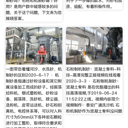
制砂吗？石粉和机制砂哪个好
利于下一步骤的脱水，对砂石品
用？是用户群中疑惑较多的问
质、级配，有着积极作用。
题，关于这个问题，下文来为您
揭晓答案。
一图带您看懂河沙、水洗砂、机
石粉制机制砂：混凝土骨料-科
制砂的区别2020-6-17 · 机
技-高清完整正版视频在线观看
制砂是指通过砂粉设备和其它附
2020-3-3 · 石粉制机制砂：
属设备加工而成的砂子。经振荡
混凝土骨料 是在优酷播出的科
给料机、颚式磨粉机、砂粉设
技高清视频,于2019-06-24
备、振荡筛、洗砂机、除尘器、
11:52:22上线。视频内容简介:
选粉机、皮带运送机、砂石粉别
视频制作：泰安广通洗沙机 石
离机、电控体系等，可以对入料
粉机制砂作为混凝土骨料没问题
尺寸为50mm以下各种岩石颗粒
进行加工整形，取得符合要求和