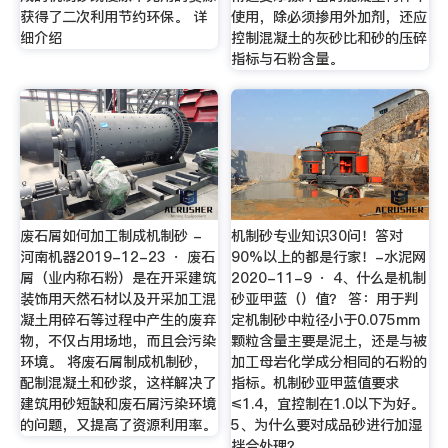
获得了二次利用节约环保。 详
使用，除必须掺用外加剂，还应
细介绍
控制混凝土的灰砂比和砂的压碎
指标与石粉含量。
废石屑如何加工制成机制砂 -
机制砂专业知识30问！答对
河南机器2019-12-23 · 废石
90%以上的都是行家！-水泥网
屑（业内称石粉）是在开采建筑
2020-11-9 · 4、什么是机制
装饰用天然石材以及开采加工混
砂亚甲蓝（）值？ 答：用于判
凝土用碎石等过程中产生的废弃
定机制砂中粒径小于0.075mm
物，不仅占用场地，而且会污染
颗粒含量主要是泥土，还是与被
环境。 将废石屑制成机制砂，
加工母岩化学成分相同的石粉的
配制混凝土和砂浆，这样解决了
指标。机制砂亚甲蓝值要求
建筑用砂短缺和废石屑污染环境
≤1.4，宜控制在1.0以下为好。
的问题，又提高了资源利用率。
5、为什么要对成品砂进行加湿
拌合处理？