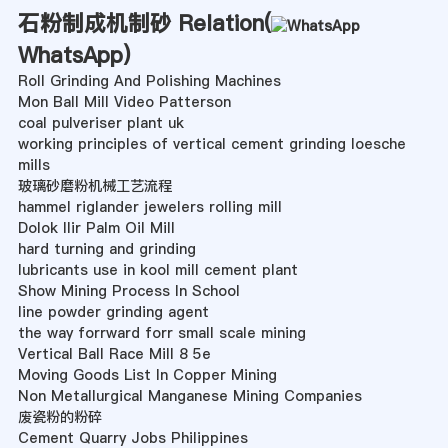
石粉制成机制砂 Relation(
WhatsApp
)
Roll Grinding And Polishing Machines
Mon Ball Mill Video Patterson
coal pulveriser plant uk
working principles of vertical cement grinding loesche
mills
玻璃砂磨粉机械工艺流程
hammel riglander jewelers rolling mill
Dolok Ilir Palm Oil Mill
hard turning and grinding
lubricants use in kool mill cement plant
Show Mining Process In School
line powder grinding agent
the way forrward forr small scale mining
Vertical Ball Race Mill 8 5e
Moving Goods List In Copper Mining
Non Metallurgical Manganese Mining Companies
废瓷粉的粉碎
Cement Quarry Jobs Philippines