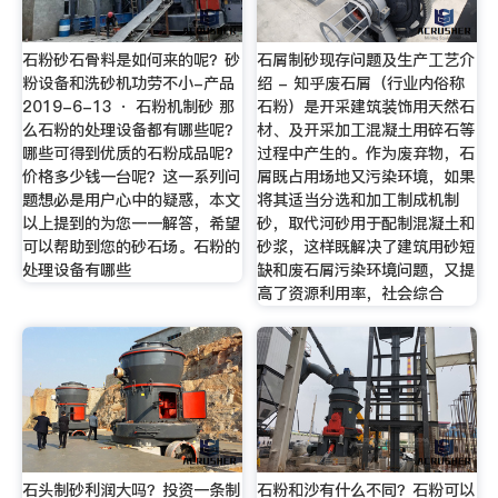
石粉砂石骨料是如何来的呢？砂
石屑制砂现存问题及生产工艺介
粉设备和洗砂机功劳不小-产品
绍 - 知乎废石屑（行业内俗称
2019-6-13 · 石粉机制砂 那
石粉）是开采建筑装饰用天然石
么石粉的处理设备都有哪些呢？
材、及开采加工混凝土用碎石等
哪些可得到优质的石粉成品呢？
过程中产生的。作为废弃物，石
价格多少钱一台呢？这一系列问
屑既占用场地又污染环境，如果
题想必是用户心中的疑惑，本文
将其适当分选和加工制成机制
以上提到的为您一一解答，希望
砂，取代河砂用于配制混凝土和
可以帮助到您的砂石场。石粉的
砂浆，这样既解决了建筑用砂短
处理设备有哪些
缺和废石屑污染环境问题，又提
高了资源利用率，社会综合
石头制砂利润大吗？投资一条制
石粉和沙有什么不同？石粉可以