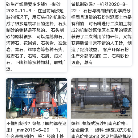
砂生产线需要多少钱？-制砂
做机制砂吗？-机器2020-8-
2020-11-6 · 在当前河沙短
22 · 石粉与机制砂的化学成分
缺的情况下，用石头打的机制砂
相同且适量的石粉对混凝土也是
成了很多建筑项目的选择，石头
有利的，对石粉进行二次加工制
制砂的销路是不愁的。 石头制
成的机制砂既使原本无用的资源
砂的原料很多，可以是鹅卵石、
获得了二次利用节约环保，又能
河卵石、花岗岩、石灰岩、玄武
获得质量非常不错的人工砂，创
岩、青石、辉绿岩等各种石头，
造了经济效益。 客户环保石粉
或者石子、石粉、石屑、瓜米
生产外部航拍图 三、石粉砂粉
石、下脚料等多种物料，取材广
设备，总有
泛。
不懂机制砂？你想了解的都在这
爆料 :螺旋式洗沙机南充价格-
里！_mm2019-6-29 · 1，
企业商讯 · 爆料 :螺旋式洗沙机
什么是机制砂？ 答：经除土处
南充价格obn3 常见的洗砂机设