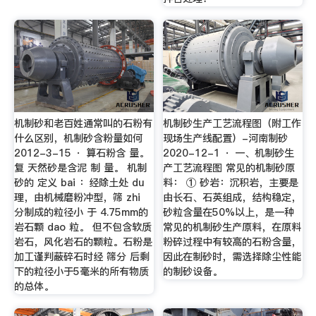
机制砂和老百姓通常叫的石粉有
机制砂生产工艺流程图（附工作
什么区别，机制砂含粉量如何
现场生产线配置）-河南制砂
2012-3-15 · 算石粉含 量。
2020-12-1 · 一、机制砂生
复 天然砂是含泥 制 量。 机制
产工艺流程图 常见的机制砂原
砂的 定义 bai ：经除土处 du
料： ① 砂岩：沉积岩，主要是
理，由机械磨粉冲型，筛 zhi
由长石、石英组成，结构稳定，
分制成的粒径小 于 4.75mm的
砂粒含量在50%以上，是一种
岩石颗 dao 粒。 但不包含软质
常见的机制砂生产原料，在原料
岩石，风化岩石的颗粒。石粉是
粉碎过程中有较高的石粉含量，
加工谨判蔽碎石时经 筛分 后剩
因此在制砂时，需选择除尘性能
下的粒径小于5毫米的所有物质
的制砂设备。
的总体。