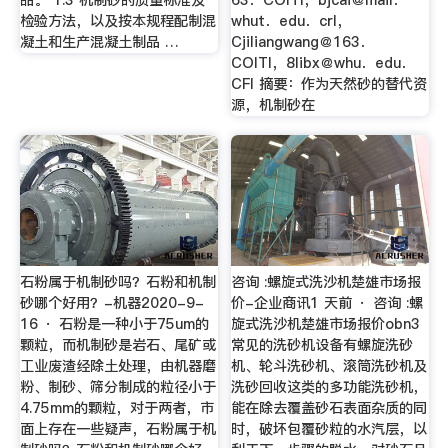
检验方法，以及按本规程配制混
whut．edu．crl，
凝土和生产混凝土制品 …
Cjiliangwang＠163．
COITI，8libx＠whu．edu．
CFI 摘要：作为天然砂的替代资
源，机制砂在
石粉属于机制砂吗？石粉和机制
咨询 :螺旋式洗沙机楚雄市场报
砂哪个好用？-机器2020-9-
价-企业商讯1 天前 · 咨询 :螺
16 · 石粉是一种小于75um的
旋式洗沙机楚雄市场报价obn3
颗粒，而机制砂是岩石、尾矿或
常见的洗砂机设备有螺旋洗砂
工业废渣经除土处理，由机器磨
机、轮斗洗砂机、滚筒洗砂机及
粉、制砂、筛分制成的粒径小于
洗砂回收这类的多功能洗砂机，
4.75mm的颗粒，对于两者，市
能在除去覆盖砂石表面杂质的同
面上存在一些疑声，石粉属于机
时，破坏包覆砂粒的水汽层，以