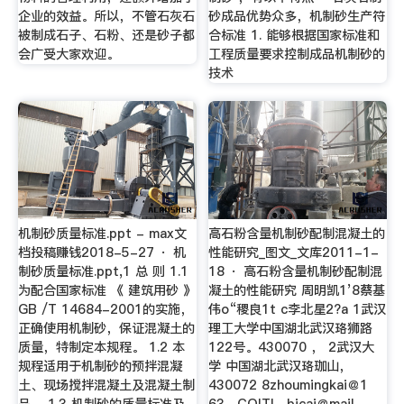
企业的效益。所以，不管石灰石
砂成品优势众多，机制砂生产符
被制成石子、石粉、还是砂子都
合标准 1. 能够根据国家标准和
会广受大家欢迎。
工程质量要求控制成品机制砂的
技术
机制砂质量标准.ppt - max文
高石粉含量机制砂配制混凝土的
档投稿赚钱2018-5-27 · 机
性能研究_图文_文库2011-1-
制砂质量标准.ppt,1 总 则 1.1
18 · 高石粉含量机制砂配制混
为配合国家标准 《 建筑用砂 》
凝土的性能研究 周明凯1’8蔡基
GB /T 14684-2001的实施，
伟o“稷良1t c李北星2?a 1武汉
正确使用机制砂，保证混凝土的
理工大学中国湖北武汉珞狮路
质量，特制定本规程。 1.2 本
122号。430070 ， 2武汉大
规程适用于机制砂的预拌混凝
学 中国湖北武汉珞珈山，
土、现场搅拌混凝土及混凝土制
430072 8zhoumingkai＠1
品。 1.3 机制砂的质量标准及
63．COITI，bjcai＠mail．