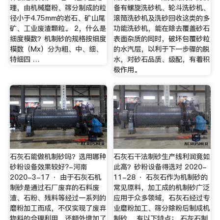
理，由机械磨粉、筛分制成的粒
备有螺旋洗砂机、轮斗洗砂机、
径小于4.75mm的岩石、矿山尾
滚筒洗砂机及洗砂回收这类的多
矿、工业废渣颗粒。 2，什么是
功能洗砂机，能在除去覆盖砂石
细度模数？机制砂的规格按细度
表面杂质的同时，破坏包覆砂粒
模数（Mx）分为粗、中、细、
的水汽层，以利于下一步骤的脱
特细四 …
水，对砂石品质、级配，有着积
极作用。
石灰石能做机制砂吗？选用哪种
石灰石干法制砂生产线利润竟如
砂粉设备效果较好?-河南
此高？砂粉设备得选对 2020-
2020-3-17 · 由于石灰石机
11-28 · 石灰石作为机制砂的
制砂是通过石厂废弃的石料废
常见原料，加工成的机制砂广泛
渣、石粉、残料等经过一系列的
应用于众多领域，石灰石经过专
磨粉加工而成，不仅实现了废弃
业磨粉加工、筛分除粉后制成机
物料的合理利用，还额外增加了
制砂 ，有以下特点： 石灰石制