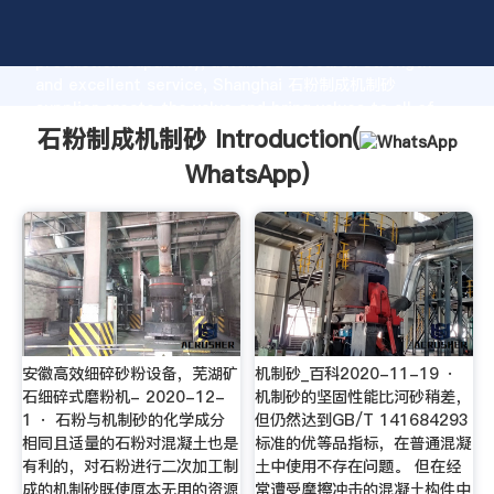
石粉制成机制砂 manufacturer Grasping strong
production capability, advanced research strength
and excellent service, Shanghai 石粉制成机制砂
supplier create the value and bring values to all of
customers.
石粉制成机制砂 Introduction(
WhatsApp
)
安徽高效细碎砂粉设备，芜湖矿
机制砂_百科2020-11-19 ·
石细碎式磨粉机- 2020-12-
机制砂的坚固性能比河砂稍差，
1 · 石粉与机制砂的化学成分
但仍然达到GB/T 141684293
相同且适量的石粉对混凝土也是
标准的优等品指标，在普通混凝
有利的，对石粉进行二次加工制
土中使用不存在问题。 但在经
成的机制砂既使原本无用的资源
常遭受摩擦冲击的混凝土构件中