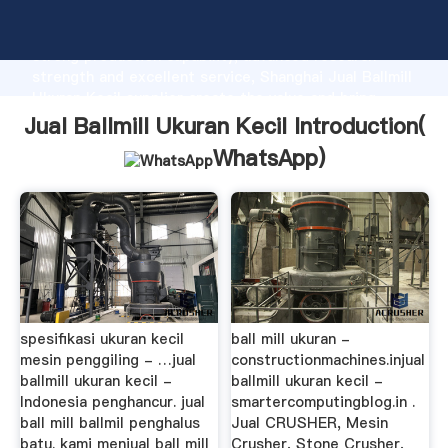
Jual Ballmill Ukuran Kecil manufacturer Grasping
strong production capability, advanced research
strength and excellent service, Shanghai Jual Ballmill
Ukuran Kecil supplier create the value and bring
values to all of customers.
Jual Ballmill Ukuran Kecil Introduction(
WhatsApp
)
spesifikasi ukuran kecil
ball mill ukuran -
mesin penggiling - …jual
constructionmachines.injual
ballmill ukuran kecil -
ballmill ukuran kecil -
Indonesia penghancur. jual
smartercomputingblog.in .
ball mill ballmil penghalus
Jual CRUSHER, Mesin
batu. kami menjual ball mill
Crusher, Stone Crusher,