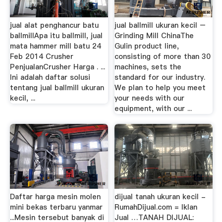
jual alat penghancur batu
jual ballmill ukuran kecil –
ballmillApa itu ballmill, jual
Grinding Mill ChinaThe
mata hammer mill batu 24
Gulin product line,
Feb 2014 Crusher
consisting of more than 30
PenjualanCrusher Harga . ...
machines, sets the
Ini adalah daftar solusi
standard for our industry.
tentang jual ballmill ukuran
We plan to help you meet
kecil, ...
your needs with our
equipment, with our ...
Daftar harga mesin molen
dijual tanah ukuran kecil -
mini bekas terbaru yanmar
RumahDijual.com = Iklan
...Mesin tersebut banyak di
Jual …TANAH DIJUAL: