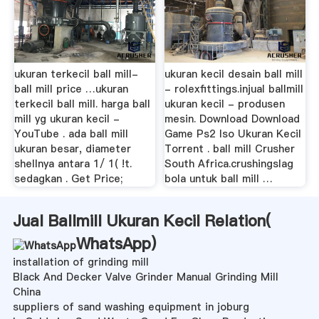
ukuran terkecil ball mill-
ukuran kecil desain ball mill
ball mill price …ukuran
- rolexfittings.injual ballmill
terkecil ball mill. harga ball
ukuran kecil - produsen
mill yg ukuran kecil -
mesin. Download Download
YouTube . ada ball mill
Game Ps2 Iso Ukuran Kecil
ukuran besar, diameter
Torrent . ball mill Crusher
shellnya antara 1/ 1( !t.
South Africa.crushingslag
sedagkan . Get Price;
bola untuk ball mill …
Jual Ballmill Ukuran Kecil Relation(
WhatsApp
)
installation of grinding mill
Black And Decker Valve Grinder Manual Grinding Mill
China
suppliers of sand washing equipment in joburg