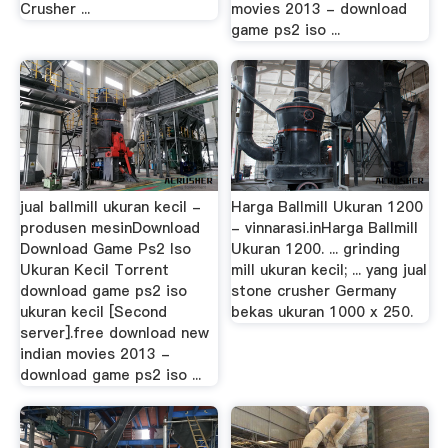
Crusher ...
movies 2013 - download
game ps2 iso ...
jual ballmill ukuran kecil -
Harga Ballmill Ukuran 1200
produsen mesinDownload
- vinnarasi.inHarga Ballmill
Download Game Ps2 Iso
Ukuran 1200. ... grinding
Ukuran Kecil Torrent
mill ukuran kecil; ... yang jual
download game ps2 iso
stone crusher Germany
ukuran kecil [Second
bekas ukuran 1000 x 250.
server].free download new
indian movies 2013 -
download game ps2 iso ...