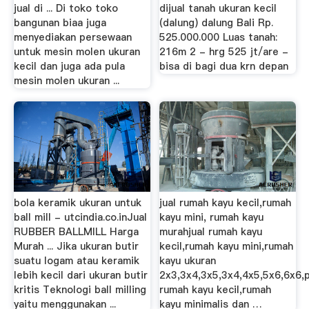
jual di ... Di toko toko
dijual tanah ukuran kecil
bangunan biaa juga
(dalung) dalung Bali Rp.
menyediakan persewaan
525.000.000 Luas tanah:
untuk mesin molen ukuran
216m 2 - hrg 525 jt/are -
kecil dan juga ada pula
bisa di bagi dua krn depan
mesin molen ukuran ...
bola keramik ukuran untuk
jual rumah kayu kecil,rumah
ball mill - utcindia.co.inJual
kayu mini, rumah kayu
RUBBER BALLMILL Harga
murahjual rumah kayu
Murah ... Jika ukuran butir
kecil,rumah kayu mini,rumah
suatu logam atau keramik
kayu ukuran
lebih kecil dari ukuran butir
2x3,3x4,3x5,3x4,4x5,5x6,6x6
kritis Teknologi ball milling
rumah kayu kecil,rumah
yaitu menggunakan ...
kayu minimalis dan …