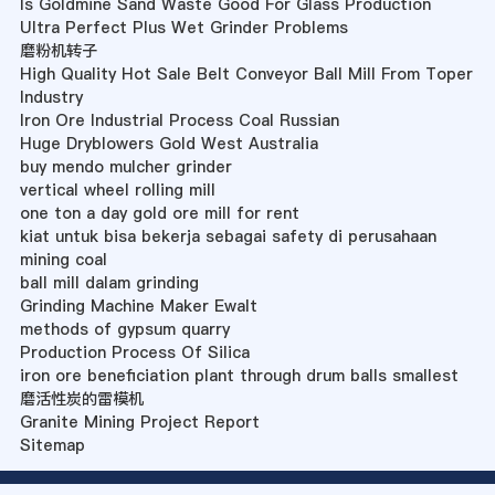
Is Goldmine Sand Waste Good For Glass Production
Ultra Perfect Plus Wet Grinder Problems
磨粉机转子
High Quality Hot Sale Belt Conveyor Ball Mill From Toper
Industry
Iron Ore Industrial Process Coal Russian
Huge Dryblowers Gold West Australia
buy mendo mulcher grinder
vertical wheel rolling mill
one ton a day gold ore mill for rent
kiat untuk bisa bekerja sebagai safety di perusahaan
mining coal
ball mill dalam grinding
Grinding Machine Maker Ewalt
methods of gypsum quarry
Production Process Of Silica
iron ore beneficiation plant through drum balls smallest
磨活性炭的雷模机
Granite Mining Project Report
Sitemap