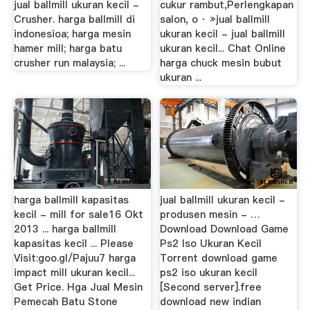
jual ballmill ukuran kecil -
cukur rambut,Perlengkapan
Crusher. harga ballmill di
salon, o · »jual ballmill
indonesioa; harga mesin
ukuran kecil - jual ballmill
hamer mill; harga batu
ukuran kecil... Chat Online
crusher run malaysia; ...
harga chuck mesin bubut
ukuran ...
harga ballmill kapasitas
jual ballmill ukuran kecil -
kecil - mill for sale16 Okt
produsen mesin - …
2013 ... harga ballmill
Download Download Game
kapasitas kecil ... Please
Ps2 Iso Ukuran Kecil
Visit:goo.gl/Pajuu7 harga
Torrent download game
impact mill ukuran kecil...
ps2 iso ukuran kecil
Get Price. Hga Jual Mesin
[Second server].free
Pemecah Batu Stone
download new indian