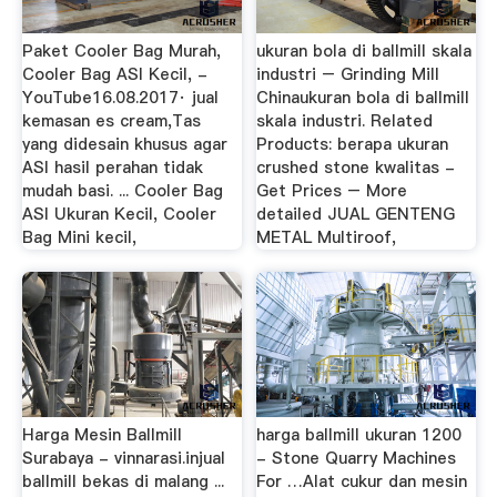
Paket Cooler Bag Murah,
ukuran bola di ballmill skala
Cooler Bag ASI Kecil, -
industri – Grinding Mill
YouTube16.08.2017· jual
Chinaukuran bola di ballmill
kemasan es cream,Tas
skala industri. Related
yang didesain khusus agar
Products: berapa ukuran
ASI hasil perahan tidak
crushed stone kwalitas -
mudah basi. ... Cooler Bag
Get Prices – More
ASI Ukuran Kecil, Cooler
detailed JUAL GENTENG
Bag Mini kecil,
METAL Multiroof,
Harga Mesin Ballmill
harga ballmill ukuran 1200
Surabaya - vinnarasi.injual
- Stone Quarry Machines
ballmill bekas di malang ...
For …Alat cukur dan mesin