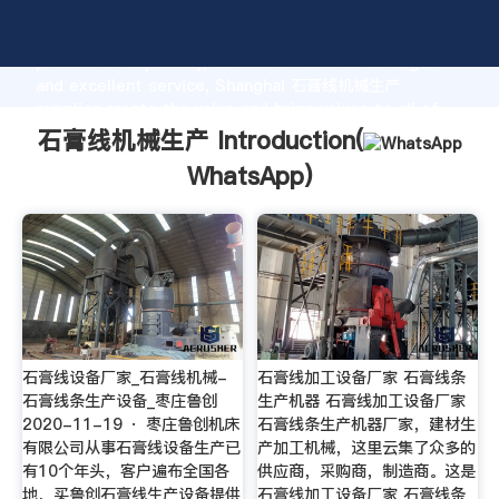
石膏线机械生产 manufacturer Grasping strong
production capability, advanced research strength
and excellent service, Shanghai 石膏线机械生产
supplier create the value and bring values to all of
customers.
石膏线机械生产 Introduction(
WhatsApp
)
石膏线设备厂家_石膏线机械-
石膏线加工设备厂家 石膏线条
石膏线条生产设备_枣庄鲁创
生产机器 石膏线加工设备厂家
2020-11-19 · 枣庄鲁创机床
石膏线条生产机器厂家，建材生
有限公司从事石膏线设备生产已
产加工机械，这里云集了众多的
有10个年头，客户遍布全国各
供应商，采购商，制造商。这是
地，买鲁创石膏线生产设备提供
石膏线加工设备厂家 石膏线条