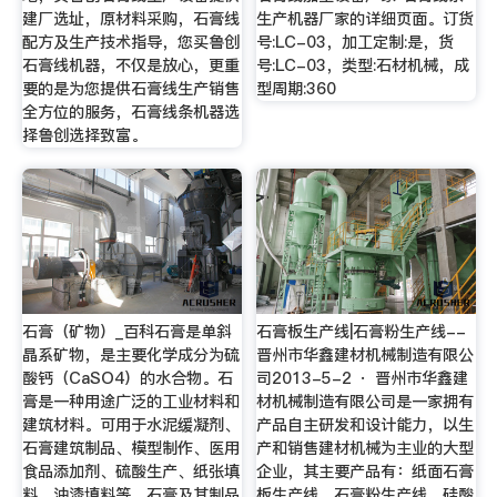
建厂选址，原材料采购，石膏线
生产机器厂家的详细页面。订货
配方及生产技术指导，您买鲁创
号:LC-03，加工定制:是，货
石膏线机器，不仅是放心，更重
号:LC-03，类型:石材机械，成
要的是为您提供石膏线生产销售
型周期:360
全方位的服务，石膏线条机器选
择鲁创选择致富。
石膏（矿物）_百科石膏是单斜
石膏板生产线|石膏粉生产线--
晶系矿物，是主要化学成分为硫
晋州市华鑫建材机械制造有限公
酸钙（CaSO4）的水合物。石
司2013-5-2 · 晋州市华鑫建
膏是一种用途广泛的工业材料和
材机械制造有限公司是一家拥有
建筑材料。可用于水泥缓凝剂、
产品自主研发和设计能力，以生
石膏建筑制品、模型制作、医用
产和销售建材机械为主业的大型
食品添加剂、硫酸生产、纸张填
企业，其主要产品有：纸面石膏
料、油漆填料等。石膏及其制品
板生产线，石膏粉生产线，硅酸