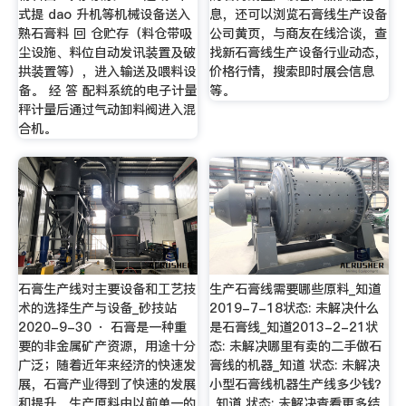
式提 dao 升机等机械设备送入
息，还可以浏览石膏线生产设备
熟石膏料 回 仓贮存（料仓带吸
公司黄页，与商友在线洽谈，查
尘设施、料位自动发讯装置及破
找新石膏线生产设备行业动态，
拱装置等），进入输送及喂料设
价格行情，搜索即时展会信息
备。 经 答 配料系统的电子计量
等。
秤计量后通过气动卸料阀进入混
合机。
石膏生产线对主要设备和工艺技
生产石膏线需要哪些原料_知道
术的选择生产与设备_砂技站
2019-7-18状态: 未解决什么
2020-9-30 · 石膏是一种重
是石膏线_知道2013-2-21状
要的非金属矿产资源，用途十分
态: 未解决哪里有卖的二手做石
广泛；随着近年来经济的快速发
膏线的机器_知道 状态: 未解决
展，石膏产业得到了快速的发展
小型石膏线机器生产线多少钱？
和提升，生产原料由以前单一的
_知道 状态: 未解决查看更多结