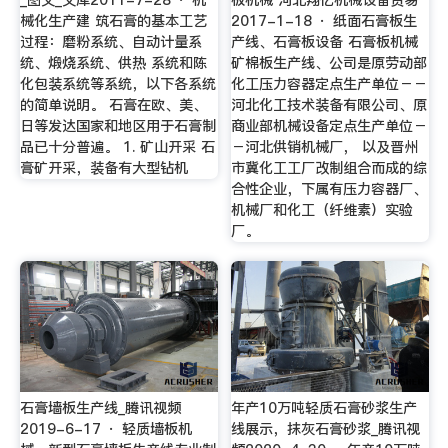
械化生产建 筑石膏的基本工艺
2017-1-18 · 纸面石膏板生
过程：磨粉系统、自动计量系
产线、石膏板设备 石膏板机械
统、煅烧系统、供热 系统和陈
矿棉板生产线、公司是原劳动部
化包装系统等系统，以下各系统
化工压力容器定点生产单位－－
的简单说明。 石膏在欧、美、
河北化工技术装备有限公司、原
日等发达国家和地区用于石膏制
商业部机械设备定点生产单位－
品已十分普遍。 1. 矿山开采 石
－河北供销机械厂， 以及晋州
膏矿开采，装备有大型钻机
市冀化工工厂改制组合而成的综
合性企业，下属有压力容器厂、
机械厂和化工（纤维素）实验
厂。
石膏墙板生产线_腾讯视频
年产10万吨轻质石膏砂浆生产
2019-6-17 · 轻质墙板机
线展示，抹灰石膏砂浆_腾讯视