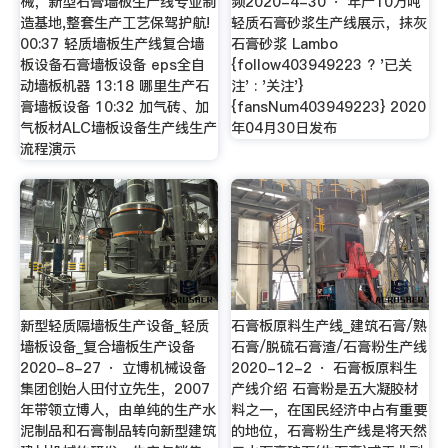
械，新型石膏墙板生产线专业制
频2020-4-30 · 年产10万吨
造基地,整套生产工艺保驾护航!
轻质石膏砂浆生产线展示，抹灰
00:37 轻质墙板生产线复合墙
石膏砂浆 Lambo
板设备石膏墙板设备 eps全自
{follow403949223 ? '已关
动墙板机器 13:18 哪里生产石
注' : '关注'}
膏墙板设备 10:32 加气砖、加
{fansNum403949223} 2020
气板材ALC墙板设备生产线生产
年04月30日发布
流程演示
新型轻质隔墙板生产设备_轻质
石膏板原料生产线_建筑石膏/熟
墙板设备_复合墙板生产设备
石膏/脱硫石膏渣/石膏粉生产线
2020-8-27 · 立博机械设备
2020-12-2 · 石膏板原料生
集团创始人田付立先生，2007
产线介绍 石膏粉是五大凝胶材
年带领立博人，由单纯的生产水
料之一，在国民经济中占有重要
泥制品和石膏制品转向新型建筑
的地位，石膏粉生产线是将天然