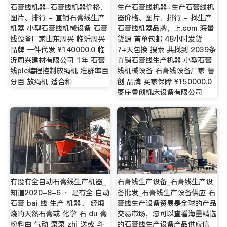
石膏线机器-石膏线机器价格、
生产石膏线机器-生产石膏线机
图片、排行 - 直销石膏线生产
器价格、图片、排行 - 找生产
机器 小型石膏线机械设备 石膏
石膏线机器品牌，上.com 海量
线设备厂家山东周兴 临沂周兴
货源 首单包邮 48小时发货
品牌 一件代发 ¥140000.0 临
7+天包换 搜索 共找到 2039条
沂周兴建材有限公司 1年 石膏
直销石膏线生产机器 小型石膏
线plc编程控制放绳机 准群率百
线机械设备 石膏线设备厂家 鲁
分百 放绳机 适合和
创 品牌 买家保障 ¥150000.0
枣庄鲁创机床设备有限公司
有没有全自动石膏线生产机器_
石膏线生产设备_石膏线生产设
知道2020-8-6 · 是有全 自动
备批发_石膏线生产设备供应 石
石膏 bai 线 生产 机器。 经煅
膏线生产设备贸易是全球的产品
烧的天然石膏或 化学 石 du 膏
交易市场，您可以查看海量精选
粉料由 气动 泵泵 zhi 送或 斗
的石膏线生产设备产品供应信