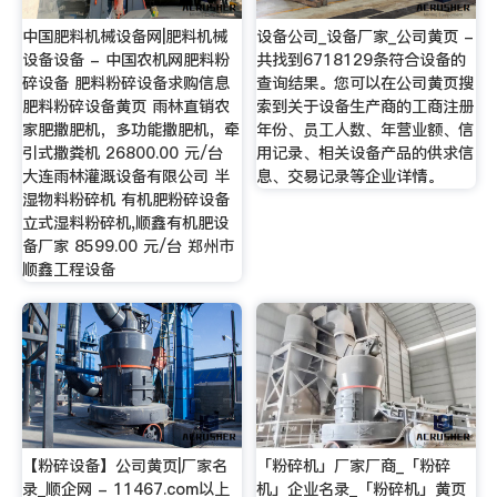
中国肥料机械设备网|肥料机械
设备公司_设备厂家_公司黄页 -
设备设备 - 中国农机网肥料粉
共找到6718129条符合设备的
碎设备 肥料粉碎设备求购信息
查询结果。您可以在公司黄页搜
肥料粉碎设备黄页 雨林直销农
索到关于设备生产商的工商注册
家肥撒肥机，多功能撒肥机，牵
年份、员工人数、年营业额、信
引式撒粪机 26800.00 元/台
用记录、相关设备产品的供求信
大连雨林灌溉设备有限公司 半
息、交易记录等企业详情。
湿物料粉碎机 有机肥粉碎设备
立式湿料粉碎机,顺鑫有机肥设
备厂家 8599.00 元/台 郑州市
顺鑫工程设备
【粉碎设备】公司黄页|厂家名
「粉碎机」厂家厂商_「粉碎
录_顺企网 - 11467.com以上
机」企业名录_「粉碎机」黄页