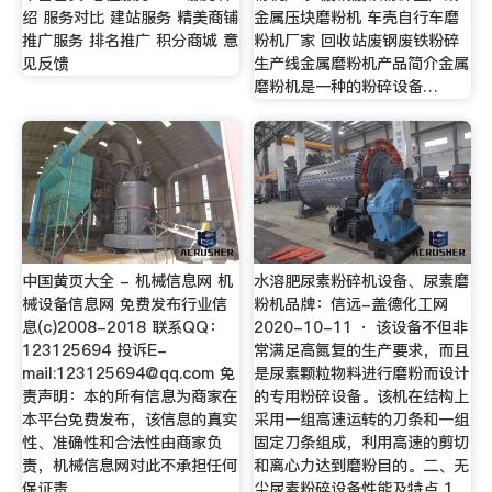
绍 服务对比 建站服务 精美商铺
金属压块磨粉机 车壳自行车磨
推广服务 排名推广 积分商城 意
粉机厂家 回收站废钢废铁粉碎
见反馈
生产线金属磨粉机产品简介金属
磨粉机是一种的粉碎设备…
中国黄页大全 - 机械信息网 机
水溶肥尿素粉碎机设备、尿素磨
械设备信息网 免费发布行业信
粉机品牌：信远-盖德化工网
息(c)2008-2018 联系QQ：
2020-10-11 · 该设备不但非
123125694 投诉E-
常满足高氮复的生产要求，而且
mail:
123125694@qq.com
免
是尿素颗粒物料进行磨粉而设计
责声明：本的所有信息为商家在
的专用粉碎设备。该机在结构上
本平台免费发布，该信息的真实
采用一组高速运转的刀条和一组
性、准确性和合法性由商家负
固定刀条组成，利用高速的剪切
责，机械信息网对此不承担任何
和离心力达到磨粉目的。二、无
保证责 …
尘尿素粉碎设备性能及特点 1.