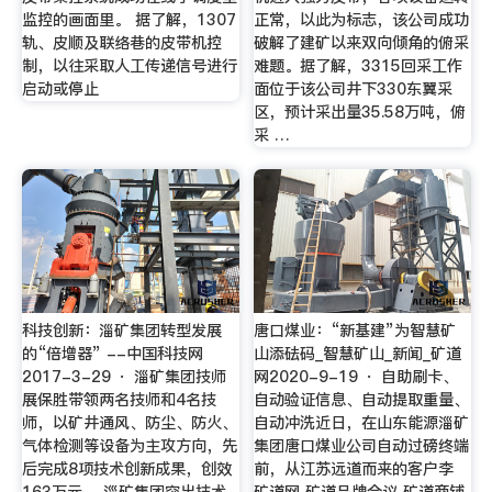
监控的画面里。 据了解，1307
正常，以此为标志，该公司成功
轨、皮顺及联络巷的皮带机控
破解了建矿以来双向倾角的俯采
制，以往采取人工传递信号进行
难题。据了解，3315回采工作
启动或停止
面位于该公司井下330东翼采
区，预计采出量35.58万吨，俯
采 …
科技创新：淄矿集团转型发展
唐口煤业：“新基建”为智慧矿
的“倍增器” --中国科技网
山添砝码_智慧矿山_新闻_矿道
2017-3-29 · 淄矿集团技师
网2020-9-19 · 自助刷卡、
展保胜带领两名技师和4名技
自动验证信息、自动提取重量、
师，以矿井通风、防尘、防火、
自动冲洗近日，在山东能源淄矿
气体检测等设备为主攻方向，先
集团唐口煤业公司自动过磅终端
后完成8项技术创新成果，创效
前，从江苏远道而来的客户李
163万元。 淄矿集团突出技术
矿道网 矿道品牌会议 矿道商铺