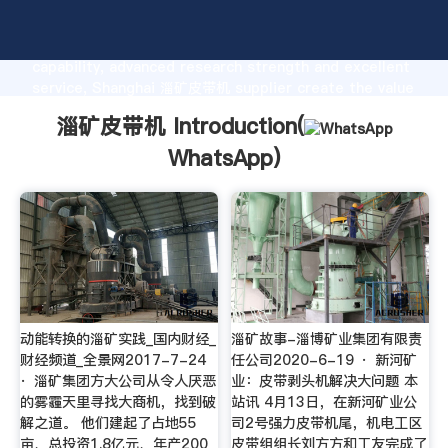
淄矿皮带机 manufacturer Grasping strong production
capability, advanced research strength and excellent
service, Shanghai 淄矿皮带机 supplier create the value
and bring values to all of customers.
淄矿皮带机 Introduction(
WhatsApp
)
动能转换的淄矿实践_国内财经_
淄矿故事-淄博矿业集团有限责
财经频道_全景网2017-7-24
任公司2020-6-19 · 新河矿
· 淄矿集团方大公司从令人厌恶
业：皮带剥头机解决大问题 本
的雾霾天里寻找大商机，找到破
站讯 4月13日，在新河矿业公
解之道。 他们建起了占地55
司2号强力皮带机尾，机电工区
亩、总投资1.8亿元、年产200
皮带组组长刘方方和工友完成了