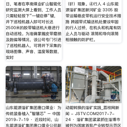
日，笔者在亭南煤业矿山智能化
（矸）现象。④行人 4 山东能
研究监测大屏上看到，工作人员
源淄矿集团新河矿业 3305 胶
只需轻轻按下“一键启停”键，
带运输巷皮带机运行安全技术措
井下巡检机器人即可对长达
施 跨越带式输送机处要设牢固
2500米的胶带输送机大巷进行
的行人过桥，在机头和机尾有防
自动巡检。为准确掌握皮带磨损
止人员与驱动 滚筒和导向滚筒
及跑偏等情况，该公司专门引进
相接触的防护栏。
了巡检机器人，可将井下采集的
现场图像、声音、温度等数据，
实时
山东能源淄矿集团唐口煤业：为
动能转换的淄矿实践_荔枝网新
传统装备植入“智慧芯” – 中国
闻 - JSTV.COM2017-7-
2019-7-19 · 近段时间，山
24 · 淄矿集团紧紧抓住淄博市
东能源淄矿集团唐口煤业公司副
被列为国家首批产业转型示范区