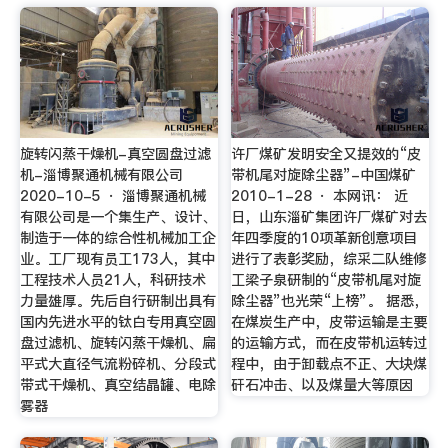
旋转闪蒸干燥机-真空圆盘过滤
许厂煤矿发明安全又提效的“皮
机-淄博聚通机械有限公司
带机尾对旋除尘器”-中国煤矿
2020-10-5 · 淄博聚通机械
2010-1-28 · 本网讯： 近
有限公司是一个集生产、设计、
日，山东淄矿集团许厂煤矿对去
制造于一体的综合性机械加工企
年四季度的10项革新创意项目
业。工厂现有员工173人，其中
进行了表彰奖励，综采二队维修
工程技术人员21人，科研技术
工梁子泉研制的“皮带机尾对旋
力量雄厚。先后自行研制出具有
除尘器”也光荣“上榜”。 据悉，
国内先进水平的钛白专用真空圆
在煤炭生产中，皮带运输是主要
盘过滤机、旋转闪蒸干燥机、扁
的运输方式，而在皮带机运转过
平式大直径气流粉碎机、分段式
程中，由于卸载点不正、大块煤
带式干燥机、真空结晶罐、电除
矸石冲击、以及煤量大等原因
雾器