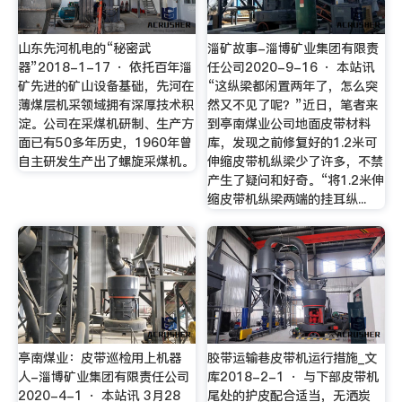
山东先河机电的“秘密武
淄矿故事-淄博矿业集团有限责
器”2018-1-17 · 依托百年淄
任公司2020-9-16 · 本站讯
矿先进的矿山设备基础，先河在
“这纵梁都闲置两年了，怎么突
薄煤层机采领域拥有深厚技术积
然又不见了呢？”近日，笔者来
淀。公司在采煤机研制、生产方
到亭南煤业公司地面皮带材料
面已有50多年历史，1960年曾
库，发现之前修复好的1.2米可
自主研发生产出了螺旋采煤机。
伸缩皮带机纵梁少了许多，不禁
产生了疑问和好奇。“将1.2米伸
缩皮带机纵梁两端的挂耳纵...
亭南煤业：皮带巡检用上机器
胶带运输巷皮带机运行措施_文
人-淄博矿业集团有限责任公司
库2018-2-1 · 与下部皮带机
2020-4-1 · 本站讯 3月28
尾处的护皮配合适当，无洒炭