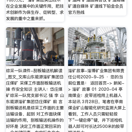
在企业发展中的关键作用，把技
矿道自媒体 矿道线下铂金会员
术创新作为保生存、促转型、求
官方热线
发展的重中之重来抓。
综采一队课件-刮板输送机解读
淄矿故事-淄博矿业集团有限责
_图文_文库山东能源淄矿集团岱
任公司2020-9-25 · 您的当
庄煤矿 采煤工作面刮板输送机
前位置是： 返回首页-> 新闻-
操 作安全知识 主讲人：岱庄煤
> 淄矿 故事 01 2020-04 亭
矿综采一队党支部书记 强 李 山
南煤业：皮带巡检用上机器人
东能源淄矿集团岱庄煤矿 前 言
本站讯 3月28日，笔者在亭南
刮板输送机是综采工作面的主要
煤业矿山智能化研究监测大屏上
运输设备、起到 对工作面块煤
看到，工作人员只需轻轻按
运输的作用，刮板输送机操作的
下“一键启停”键，井下巡检机
好坏是 决定工作面正常回采的
器人即可对长达2500米的胶带