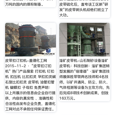
万吨的国内的煤粉制备。
皮带硫化后，直夸该工区新“研
发”的皮带剥头机给他们班立了
大功。
皮带扣订扣机-盖德化工网
淄矿皮带机-山石制砂设备淄矿
2015-11-2 · “皮带扣订扣
皮带机：科技创新：淄矿集团转
机” 热门产品搜索 打扣机 钉扣
型发展的“倍增器” ·淄矿集团技
机 扣压机 比扣扣灵 毕扣扣灵碱
师展保胜带领两名技师和4名技
右旋比扣扣灵 皮带机 油管扣管
师，以矿井通风、防尘、防火、
机 蝴蝶扣 子母扣 免责声明：
气体检测等设备为主攻方向，先
以上所展示的信息由企业自行提
后完成8项技术创新成果，创效
供，内容的真实性 、准确性和
163万元。
合法性由发布企业负责，盖德化
工网对此不承担任何保证责任。