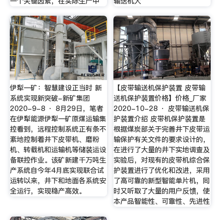
一个关键因素，在实际生产中
输送机大
伊犁一矿：智慧建设正当时 新
【皮带输送机保护装置 皮带输
系统实现新突破-新矿集团
送机保护装置价格】价格_厂家
2020-9-8 · 8月29日，笔者
2020-10-28 · 皮带输送机保
在伊犁能源伊犁一矿原煤运输集
护装置介绍 皮带机保护装置是
控看到，远程控制系统正有条不
根据煤炭部关于完善井下皮带运
紊地控制着井下皮带机、磨粉
输保护有关文件的要求设计的，
机、转载机和运输机等储装运设
在进行了大量的井下实地调查及
备联控作业。该矿新建千万吨生
实验后，对现有的皮带机综合保
产系统自今年4月底实现联合试
护装置进行了优化和改进，采用
运转以来，井下和地面各系统安
了高可靠的新型智能单片机，同
全运行，实现稳产高效。
时又听取了大量的用户反馈，使
本产品智能性、可靠性、先进性