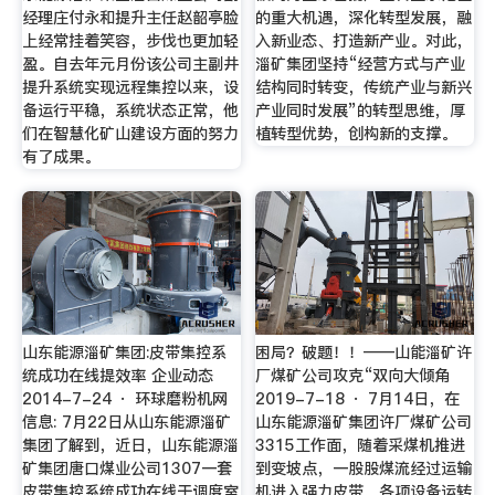
经理庄付永和提升主任赵韶亭脸
的重大机遇，深化转型发展，融
上经常挂着笑容，步伐也更加轻
入新业态、打造新产业。对此，
盈。自去年元月份该公司主副井
淄矿集团坚持“经营方式与产业
提升系统实现远程集控以来，设
结构同时转变，传统产业与新兴
备运行平稳，系统状态正常，他
产业同时发展”的转型思维，厚
们在智慧化矿山建设方面的努力
植转型优势，创构新的支撑。
有了成果。
山东能源淄矿集团:皮带集控系
困局？破题！！——山能淄矿许
统成功在线提效率 企业动态
厂煤矿公司攻克“双向大倾角
2014-7-24 · 环球磨粉机网
2019-7-18 · 7月14日，在
信息: 7月22日从山东能源淄矿
山东能源淄矿集团许厂煤矿公司
集团了解到，近日，山东能源淄
3315工作面，随着采煤机推进
矿集团唐口煤业公司1307一套
到变坡点，一股股煤流经过运输
皮带集控系统成功在线于调度室
机进入强力皮带，各项设备运转