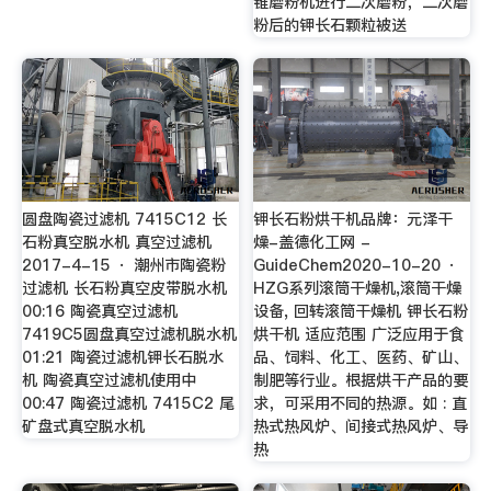
锥磨粉机进行二次磨粉，二次磨
粉后的钾长石颗粒被送
圆盘陶瓷过滤机 7415C12 长
钾长石粉烘干机品牌：元泽干
石粉真空脱水机 真空过滤机
燥-盖德化工网 -
2017-4-15 · 潮州市陶瓷粉
GuideChem2020-10-20 ·
过滤机 长石粉真空皮带脱水机
HZG系列滚筒干燥机,滚筒干燥
00:16 陶瓷真空过滤机
设备, 回转滚筒干燥机 钾长石粉
7419C5圆盘真空过滤机脱水机
烘干机 适应范围 广泛应用于食
01:21 陶瓷过滤机钾长石脱水
品、饲料、化工、医药、矿山、
机 陶瓷真空过滤机使用中
制肥等行业。根据烘干产品的要
00:47 陶瓷过滤机 7415C2 尾
求，可采用不同的热源。如 : 直
矿盘式真空脱水机
热式热风炉、间接式热风炉、导
热