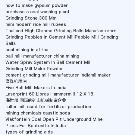
how to make gypsum powder
purchase a coal washing plant
Grinding Stone 300 Mm
mini modern rice mill rupees
Thailand High Chrome Grinding Balls Manufacturers
Grinding Pebbles In Cement MillPebble Mill Grinding
Balls
coal mining in africa
ball mill manufacturer china mining
Water Spray System In Ball Cement Mill
Grinding Mill Make Powder
cement grinding mill manufacturer indiamillmaker
磨煤机用油
Five Roll Mill Makers In India
Laserprint 60 Libras Hammermill 12 X 18
海世邦 国际的矿山机械制造企业
roller mill used for fertilizer production
mining chemicals caustic soda
Vlakfontein Coal Open Pit Underground Mine
Press For Bentonite In India
types of grinding aids