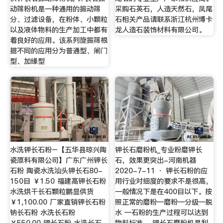
动筛粉机是一种通用的振动筛
采购石英石，人造天然石，凤尾
分、过滤设备，在粉体、小颗粒
石相关产品请联系浙江杭州博卡
以及液体物料的生产加工中都有
龙人造石装饰材料有限公司。
着良好的应用。该系列旋振筛根
据不同的应用分为普通型、闸门
型、加缘型
水洗钾长石粉–【五华县琼兴陶
钾长石磨粉机_专业粉磨钾长
瓷原料有限公司】广东广州钾长
石，效果更突出-河南机器
石粉 陶瓷水洗汕头钾长石80-
2020-7-11 · 钾长石粉的应
150目 ￥1.50 福建高钾长石粉
用行业对细度的要求不是很高，
水洗烘干长石颗粒鹏显供货
一般情况下是在400目以下。按
￥1,100.00 厂家直销钾长石粉
照正常的磨粉—磨粉—分级—脱
钠长石粉 水洗长石粉
水 —石粉的生产过程可以达到
￥550.00 钾长石粉 水洗长石
物料标准。 钾长石磨粉机是利