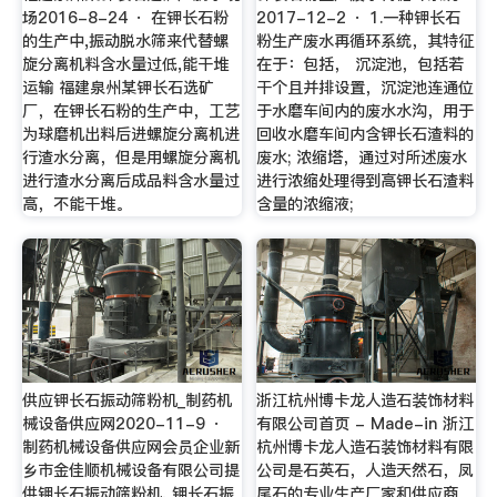
场2016-8-24 · 在钾长石粉
2017-12-2 · 1.一种钾长石
的生产中,振动脱水筛来代替螺
粉生产废水再循环系统，其特征
旋分离机料含水量过低,能干堆
在于：包括， 沉淀池，包括若
运输 福建泉州某钾长石选矿
干个且并排设置，沉淀池连通位
厂，在钾长石粉的生产中，工艺
于水磨车间内的废水水沟，用于
为球磨机出料后进螺旋分离机进
回收水磨车间内含钾长石渣料的
行渣水分离，但是用螺旋分离机
废水; 浓缩塔，通过对所述废水
进行渣水分离后成品料含水量过
进行浓缩处理得到高钾长石渣料
高，不能干堆。
含量的浓缩液;
供应钾长石振动筛粉机_制药机
浙江杭州博卡龙人造石装饰材料
械设备供应网2020-11-9 ·
有限公司首页 - Made-in 浙江
制药机械设备供应网会员企业新
杭州博卡龙人造石装饰材料有限
乡市金佳顺机械设备有限公司提
公司是石英石，人造天然石，凤
供钾长石振动筛粉机, 钾长石振
尾石的专业生产厂家和供应商。