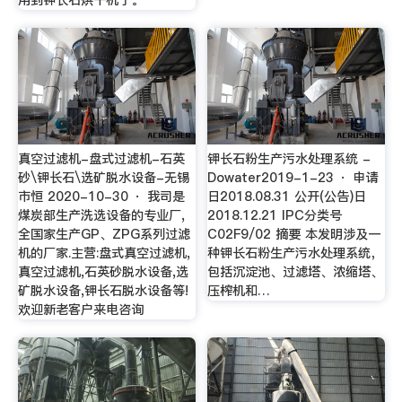
用到钾长石烘干机了。
真空过滤机-盘式过滤机-石英
钾长石粉生产污水处理系统 -
砂\钾长石\选矿脱水设备-无锡
Dowater2019-1-23 · 申请
市恒 2020-10-30 · 我司是
日2018.08.31 公开(公告)日
煤炭部生产洗选设备的专业厂,
2018.12.21 IPC分类号
全国家生产GP、ZPG系列过滤
C02F9/02 摘要 本发明涉及一
机的厂家.主营:盘式真空过滤机,
种钾长石粉生产污水处理系统，
真空过滤机,石英砂脱水设备,选
包括沉淀池、过滤塔、浓缩塔、
矿脱水设备,钾长石脱水设备等!
压榨机和…
欢迎新老客户来电咨询