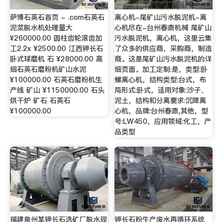
萨博石英石首页 - .com石英石
离心机-尾矿山污水脱泥机-离
泥浆脱水机处理量大
心机尽在-台州春鼎机械 尾矿山
¥260000.00 圆柱齿轮滚齿加
污水脱泥机，离心机，这里云集
工2.2x ¥2500.00 江西钾长石
了众多的供应商，采购商，制造
卧式球磨机 石 ¥28000.00 高
商。这是尾矿山污水脱泥机的详
细石英石磨粉机矿山水泥
细页面。加工定制:是，类型:卧
¥100000.00 石英石磨粉机生
螺离心机，结构类型:台式，布
产线 矿山 ¥1150000.00 石头
局形式:卧式，适用对象:沙子、
烘干炉 矿石 石英石
泥土，结构和分离要求:沉降离
¥100000.00
心机，品牌:台州春鼎,其他，型
号:LW450，应用领域:化工，产
品类型
福建泉州某钾长石选矿厂脱水现
钾长石粉生产废水再循环系统