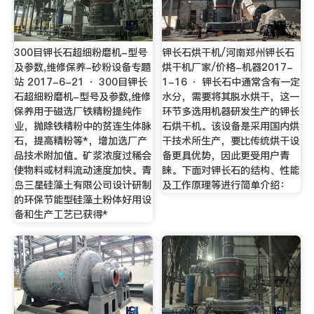
300目钾长石超细粉磨机-型号
钾长石烘干机/河南郑州钾长石
及参数,维修保养-砂粉设备专题
烘干机厂家/价格-机器2017-
站 2017-6-21 · 300目钾长
1-16 · 钾长石中通常含有一定
石超细粉磨机-型号及参数,维修
水分，需要将其脱水烘干，这一
保养用于磁选厂铁精粉提纯作
环节多选用机器研发生产的钾长
业，抛除铁精粉中的贫连生体脉
石烘干机。该设备是采用国内烘
石，提高精粉等*，增加选厂产
干技术所生产，要比传统烘干设
品技术附加值。矿浆浓度过稀会
备更具优势，因此更受用户青
使物料或材料流动速度加快。青
睐。下面对钾长石的结构、性能
岛三星硅藻土有限公司设计研制
及工作原理等进行简单介绍：
的环保节能型硅藻土粉体好用设
备和生产工艺已获得*