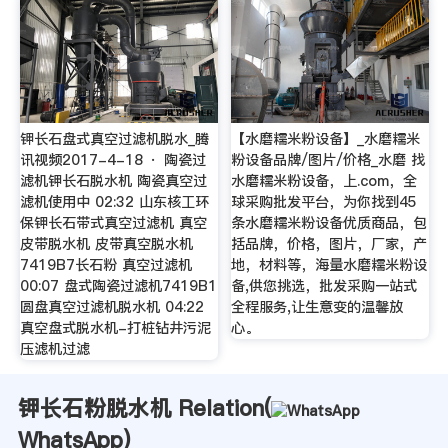
钾长石盘式真空过滤机脱水_腾
【水磨糯米粉设备】_水磨糯米
讯视频2017-4-18 · 陶瓷过
粉设备品牌/图片/价格_水磨 找
滤机钾长石脱水机 陶瓷真空过
水磨糯米粉设备，上.com，全
滤机使用中 02:32 山东核工环
球采购批发平台，为你找到45
保钾长石带式真空过滤机 真空
条水磨糯米粉设备优质商品，包
皮带脱水机 皮带真空脱水机
括品牌，价格，图片，厂家，产
7419B7长石粉 真空过滤机
地，材料等，海量水磨糯米粉设
00:07 盘式陶瓷过滤机7419B1
备,供您挑选，批发采购一站式
圆盘真空过滤机脱水机 04:22
全程服务,让生意变的温馨放
真空盘式脱水机-打桩钻井污泥
心。
压滤机过滤
钾长石粉脱水机 Relation(
WhatsApp
)