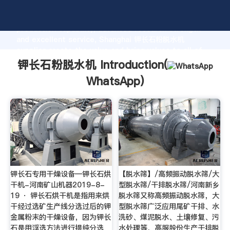
钾长石粉脱水机 manufacturer Grasping strong
production capability, advanced research strength
and excellent service, Shanghai 钾长石粉脱水机
supplier create the value and bring values to all of
customers.
钾长石粉脱水机 Introduction(
WhatsApp
)
钾长石专用干燥设备—钾长石烘
【脱水筛】/高频振动脱水筛/大
干机-河南矿山机器2019-8-
型脱水筛/干排脱水筛/河南新乡
19 · 钾长石烘干机是指用来烘
脱水筛又称高频振动脱水筛，大
干经过选矿生产线分选过后的钾
型脱水筛广泛应用尾矿干排、水
金属粉末的干燥设备，因为钾长
洗砂、煤泥脱水、土壤修复、污
石是用浮选方法进行提纯分选
水处理等，高服股份生产干排脱