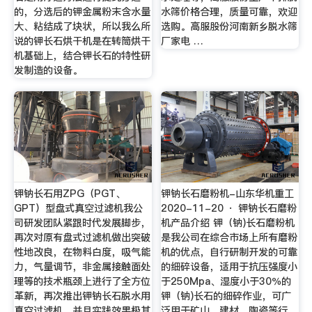
的，分选后的钾金属粉末含水量
水筛价格合理，质量可靠，欢迎
大、粘结成了块状，所以我么所
选购。高服股份河南新乡脱水筛
说的钾长石烘干机是在转筒烘干
厂家电 …
机基础上，结合钾长石的特性研
发制造的设备。
钾钠长石用ZPG（PGT、
钾钠长石磨粉机-山东华机重工
GPT）型盘式真空过滤机我公
2020-11-20 · 钾钠长石磨粉
司研发团队紧跟时代发展脚步，
机产品介绍 钾（钠)长石磨粉机
再次对原有盘式过滤机做出突破
是我公司在综合市场上所有磨粉
性地改良，在物料白度，吸气能
机的优点，自行研制开发的可靠
力，气量调节，非金属接触面处
的细碎设备，适用于抗压强度小
理等的技术瓶颈上进行了全方位
于250Mpa、湿度小于30％的
革新，再次推出钾钠长石脱水用
钾（钠)长石的细碎作业，可广
真空过滤机，并且实践效果极其
泛用于矿山、建材、陶瓷等行