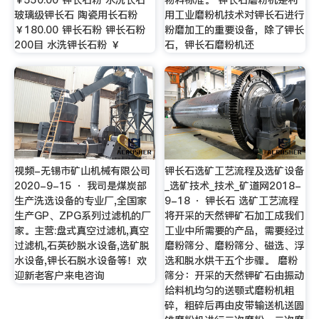
玻璃级钾长石 陶瓷用长石粉
用工业磨粉机技术对钾长石进行
￥180.00 钾长石粉 钾长石粉
粉磨加工的重要设备，除了钾长
200目 水洗钾长石粉 ￥
石，钾长石磨粉机还
视频-无锡市矿山机械有限公司
钾长石选矿工艺流程及选矿设备
2020-9-15 · 我司是煤炭部
_选矿技术_技术_矿道网2018-
生产洗选设备的专业厂,全国家
9-18 · 钾长石 选矿工艺流程
生产GP、ZPG系列过滤机的厂
将开采的天然钾矿石加工成我们
家。主营:盘式真空过滤机,真空
工业中所需要的产品，需要经过
过滤机,石英砂脱水设备,选矿脱
磨粉筛分、磨粉筛分、磁选、浮
水设备,钾长石脱水设备等！欢
选和脱水烘干五个步骤。 磨粉
迎新老客户来电咨询
筛分：开采的天然钾矿石由振动
给料机均匀的送颚式磨粉机粗
碎，粗碎后再由皮带输送机送圆