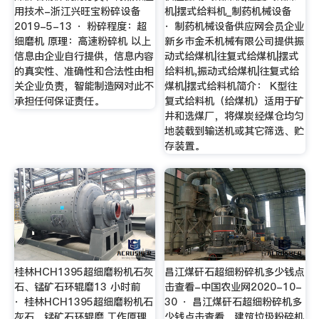
用技术-浙江兴旺宝粉碎设备
机|摆式给料机_制药机械设备
2019-5-13 · 粉碎程度：超
· 制药机械设备供应网会员企业
细磨机 原理：高速粉碎机 以上
新乡市金禾机械有限公司提供振
信息由企业自行提供，信息内容
动式给煤机|往复式给煤机|摆式
的真实性、准确性和合法性由相
给料机,振动式给煤机|往复式给
关企业负责，智能制造网对此不
煤机|摆式给料机简介： K型往
承担任何保证责任。
复式给料机（给煤机）适用于矿
井和选煤厂，将煤炭经煤仓均匀
地装载到输送机或其它筛选、贮
存装置。
桂林HCH1395超细磨粉机石灰
昌江煤矸石超细粉碎机多少钱点
石、锰矿石环辊磨13 小时前
击查看-中国农业网2020-10-
· 桂林HCH1395超细磨粉机石
30 · 昌江煤矸石超细粉碎机多
灰石、锰矿石环辊磨,工作原理
少钱点击查看，建筑垃圾粉碎机