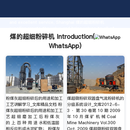
煤的超细粉碎机 manufacturer Grasping strong
production capability, advanced research strength
and excellent service, Shanghai 煤的超细粉碎机
supplier create the value and bring values to all of
customers.
煤的超细粉碎机 Introduction(
WhatsApp
)
粉煤灰超细粉碎后的用途和加工
煤超微粉碎双圆盘气流粉碎机的
工艺讲解学习_文库精品文档 粉
分级系统设计_文库2012-6-
煤灰超细粉碎后的用途和加工工
3 · 第 30 卷第 10 期 2009
艺 超 细 磨 加 工 后 粉 煤 灰
年 10 月 煤 矿 机 械 Coal
的 上 百 种 用 途 水和低温固
Mine Machinery Vol.300
相反应形成水泥矿物； 粉煤灰
Oct. 2009 煤超微粉碎双圆盘