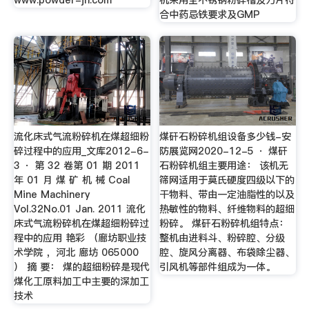
www.powder-jh.com
机采用全不锈钢粉碎槽及刀片符
合中药忌铁要求及GMP
流化床式气流粉碎机在煤超细粉
煤矸石粉碎机组设备多少钱-安
碎过程中的应用_文库2012-6-
防展览网2020-12-5 · 煤矸
3 · 第 32 卷第 01 期 2011
石粉碎机组主要用途： 该机无
年 01 月 煤 矿 机 械 Coal
筛网适用于莫氏硬度四级以下的
Mine Machinery
干物料、带由一定油脂性的以及
Vol.32No.01 Jan. 2011 流化
热敏性的物料、纤维物料的超细
床式气流粉碎机在煤超细粉碎过
粉碎。 煤矸石粉碎机组特点：
程中的应用 艳彩 （廊坊职业技
整机由进料斗、粉碎腔、分级
术学院 ，河北 廊坊 065000
腔、旋风分离器、布袋除尘器、
） 摘 要： 煤的超细粉碎是现代
引风机等部件组成为一体。
煤化工原料加工中主要的深加工
技术