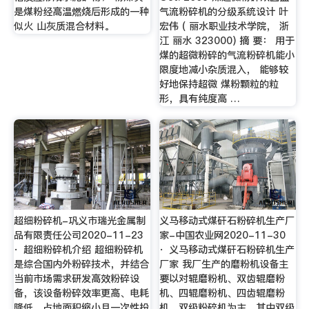
是煤粉经高温燃烧后形成的一种
气流粉碎机的分级系统设计 叶
似火 山灰质混合材料。
宏伟 ( 丽水职业技术学院， 浙
江 丽水 323000) 摘 要： 用于
煤的超微粉碎的气流粉碎机能小
限度地减小杂质混入， 能够较
好地保持超微 煤粉颗粒的粒
形，具有纯度高 …
超细粉碎机-巩义市瑞光金属制
义马移动式煤矸石粉碎机生产厂
品有限责任公司2020-11-23
家-中国农业网2020-11-30
· 超细粉碎机介绍 超细粉碎机
· 义马移动式煤矸石粉碎机生产
是综合国内外粉碎技术，并结合
厂家 我厂生产的磨粉机设备主
当前市场需求研发高效粉碎设
要以对辊磨粉机、双齿辊磨粉
备，该设备粉碎效率更高、电耗
机、四辊磨粉机、四齿辊磨粉
降低、占地面积缩小且一次性投
机、双级粉碎机为主。其中双级