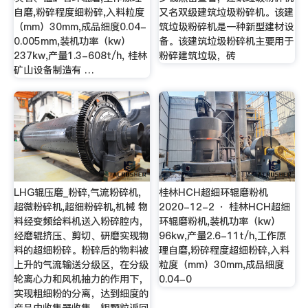
自磨,粉碎程度细粉碎,入料粒度
又名双级建筑垃圾粉碎机。该建
（mm）30mm,成品细度0.04-
筑垃圾粉碎机是一种新型建材设
0.005mm,装机功率（kw）
备。该建筑垃圾粉碎机主要用于
237kw,产量1.3-608t/h, 桂林
粉碎建筑垃圾，砖
矿山设备制造有 …
LHG辊压磨_粉碎,气流粉碎机,
桂林HCH超细环辊磨粉机
超微粉碎机,超细粉碎机,机械 物
2020-12-2 · 桂林HCH超细
料经变频给料机送入粉碎腔内，
环辊磨粉机,装机功率（kw）
经磨辊挤压、剪切、研磨实现物
96kw,产量2.6-11t/h,工作原
料的超细粉碎。粉碎后的物料被
理自磨,粉碎程度超细粉碎,入料
上升的气流输送分级区，在分级
粒度（mm）30mm,成品细度
轮离心力和风机抽力的作用下，
0.04-0
实现粗细粉的分离，达到细度的
产品由收集器收集，粗颗粒返回