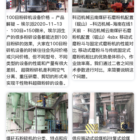
100目粉碎机设备价格 - 产品
科迈机械云南煤矸石磨粉机配置
解疑 - 埃尔派2020-11-13
（砚山）-科迈机械-海南在线1
· 100目=150微米，埃尔派生
天前 · 科迈机械云南煤矸石磨
产的很多粉碎设备都能达到100
粉机配置（砚山）4sbx 移动式
目粉碎的效果，大家在100目粉
磨粉斗与固定式磨粉机的性能对
碎机设备的时候往往会先问价格
比 移动式磨粉斗与传统固定式
或只问价格，但不同型号、不同
磨粉机相比的优势是体积小，作
类型的设备的性能和产量有很大
业效率高。我们通过二者之间技
差别。 超微粉碎机是利用空气
术参数进行对比，来简要说明这
分离、重压研磨、剪切的形式来
个问题。
实现干性物料超微粉碎的设备。
煤矸石粉碎机的分类、特点和应
供应振动式给煤机|往复式给煤