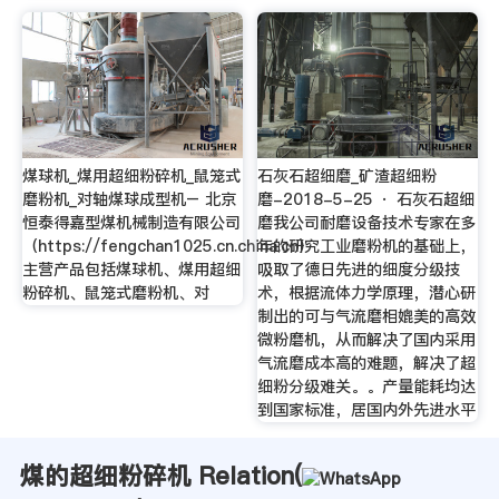
煤球机_煤用超细粉碎机_鼠笼式
石灰石超细磨_矿渣超细粉
磨粉机_对轴煤球成型机– 北京
磨-2018-5-25 · 石灰石超细
恒泰得嘉型煤机械制造有限公司
磨我公司耐磨设备技术专家在多
（https://fengchan1025.cn.china.cn）
年的研究工业磨粉机的基础上，
主营产品包括煤球机、煤用超细
吸取了德日先进的细度分级技
粉碎机、鼠笼式磨粉机、对
术，根据流体力学原理，潜心研
制出的可与气流磨相媲美的高效
微粉磨机，从而解决了国内采用
气流磨成本高的难题，解决了超
细粉分级难关。。产量能耗均达
到国家标准，居国内外先进水平
煤的超细粉碎机 Relation(