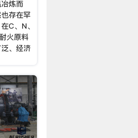
温冶炼而
然也存在罕
在C、N、
耐火原料
广泛、经济