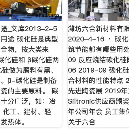
_文库2013-2-5
潍坊六合新材料有
的用途 碳化硅是典型
2020-4-16 · 
化合物，按大类来
筑节能都有哪些用处 0
-碳化硅和 β碳化硅两
09 反应烧结碳化
化硅做为磨料有黑、
06 2019-09 碳
。β-碳化硅是制备
合材料的性能特点 2
瓷的主要原料。 碳
先进陶瓷展 2019
途十分广泛，如：冶
Siltronic供应商颁
、化工、建材、轻
年公司年会 员工集
、发热体。
关于六合