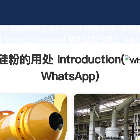
处 manufacturer Grasping strong
on capability, advanced research stren
nt service, Shanghai 碳化硅粉的用处 suppl
he value and bring values to all of cust
粉的用处 Introduction(
WhatsApp
)