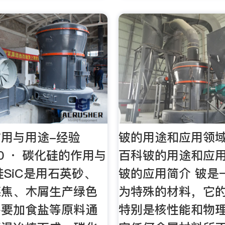
用与用途-经验
铍的用途和应用领域
-30 · 碳化硅的作用与
百科铍的用途和应
硅SiC是用石英砂、
铍的应用简介 铍是
煤焦、木屑生产绿色
为特殊的材料，它
需要加食盐等原料通
特别是核性能和物