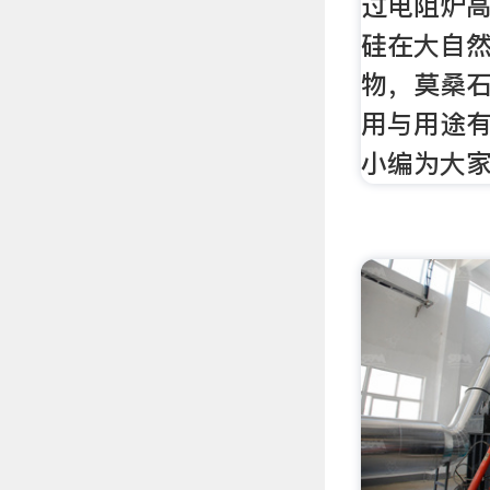
过电阻炉
硅在大自
物，莫桑
用与用途
小编为大