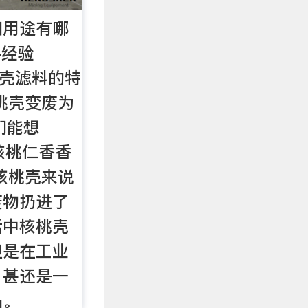
和用途有哪
-经验
核桃壳滤料的特
桃壳变废为
们能想
核桃仁香香
核桃壳来说
废物扔进了
活中核桃壳
但是在工业
，甚还是一
品。