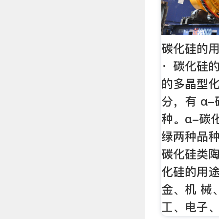
碳化硅的用途
· 碳化硅
的多晶型
分，有 α
种。α-碳
绿两种品种
碳化硅类陶
化硅的用
金、机 械
工、电子