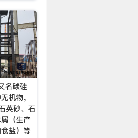
又名碳硅
种无机物，
用石英砂、石
木屑（生产
加食盐）等