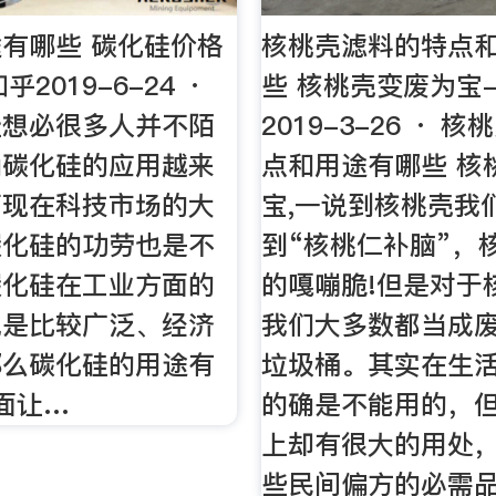
有哪些 碳化硅价格
核桃壳滤料的特点
乎2019-6-24 ·
些 核桃壳变废为宝
硅想必很多人并不陌
2019-3-26 · 
确碳化硅的应用越来
点和用途有哪些 核
而现在科技市场的大
宝,一说到核桃壳我
碳化硅的功劳也是不
到“核桃仁补脑”，
碳化硅在工业方面的
的嘎嘣脆!但是对于
说是比较广泛、经济
我们大多数都当成
那么碳化硅的用途有
垃圾桶。其实在生
面让…
的确是不能用的，
上却有很大的用处
些民间偏方的必需