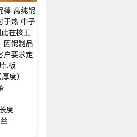
铌棒 高纯铌
对于热 中子
因此在核工
 因铌制品
客户要求定
片.板
格（厚度）
条
 长度
铌丝