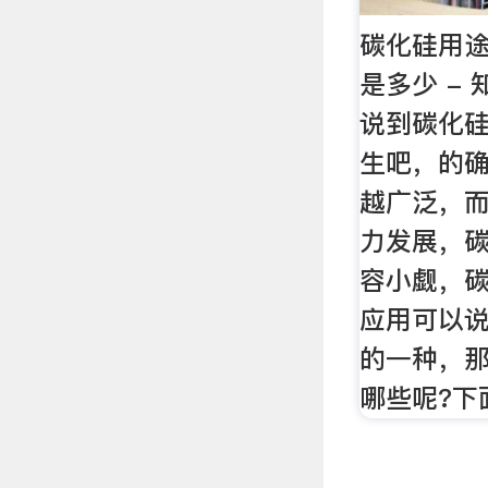
碳化硅用途
是多少 - 知
说到碳化
生吧，的
越广泛，
力发展，
容小觑，
应用可以
的一种，
哪些呢?下