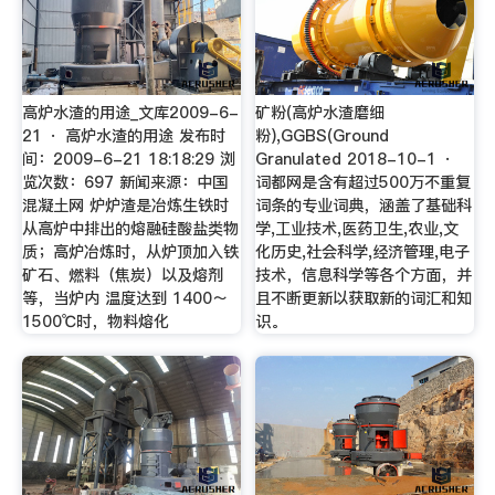
高炉水渣的用途_文库2009-6-
矿粉(高炉水渣磨细
21 · 高炉水渣的用途 发布时
粉),GGBS(Ground
间：2009-6-21 18:18:29 浏
Granulated 2018-10-1 ·
览次数：697 新闻来源：中国
词都网是含有超过500万不重复
混凝土网 炉炉渣是冶炼生铁时
词条的专业词典，涵盖了基础科
从高炉中排出的熔融硅酸盐类物
学,工业技术,医药卫生,农业,文
质；高炉冶炼时，从炉顶加入铁
化历史,社会科学,经济管理,电子
矿石、燃料（焦炭）以及熔剂
技术，信息科学等各个方面，并
等，当炉内 温度达到 1400～
且不断更新以获取新的词汇和知
1500℃时，物料熔化
识。