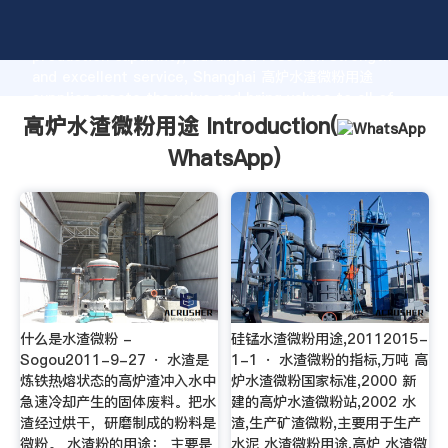
高炉水渣微粉用途 manufacturer Grasping strong
production capability, advanced research strength
and excellent service, Shanghai 高炉水渣微粉用途
supplier create the value and bring values to all of
customers.
高炉水渣微粉用途 Introduction(
WhatsApp
)
什么是水渣微粉 -
硅锰水渣微粉用途,20112015-
Sogou2011-9-27 · 水渣是
1-1 · 水渣微粉的指标,万吨 高
炼铁热熔状态的高炉渣冲入水中
炉水渣微粉国家标准,2000 新
急速冷却产生的固体废料。把水
建的高炉水渣微粉站,2002 水
渣经过烘干，研磨制成的粉料是
渣,生产矿渣微粉,主要用于生产
微粉。 水渣粉的用途： 主要是
水泥 水渣微粉用途,高炉 水渣微