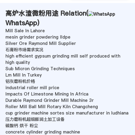
高炉水渣微粉用途 Relation(
WhatsApp
)
Mill Sale In Lahore
mesin grinder powdering lldpe
Silver Ore Raymond Mill Supplier
石膏粉市场需求实况
high efficient gypsum grinding mill self produced with
high quality
Sub Micron Grinding Techniques
Lm Mill In Turkey
铝灰磨粉机价格
industrial roller mill price
Impacts Of Limestone Mining In Africa
Durable Raymond Grinder Mill Machine 3r
Roller Mill Ball Mill Rotary Kiln Changcheng
cup grinder machine sortes size manufacturer in ludhiana
压力磨粉机超细膨润土加工设备
碳酸钙 烘干 粉尘
concrete cylinder grinding machine