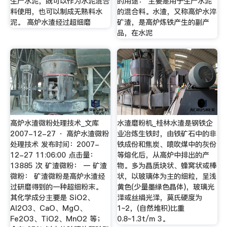
生产水泥，既可以作为水泥混合
的用途： 主要是用于生产水泥
料使用，也可以制成无熟料水
的混合料。水渣，又称高炉水淬
泥。 高炉水渣经过超细磨
矿渣，是高炉炼铁产生的副产
品，在水泥
高炉水渣微粉处理技术_文库
水渣磨粉机_桂林水渣是钢铁企
2007-12-27 · 高炉水渣微粉
业冶炼生铁时，由铁矿石中的非
处理技术 发布时间：2007-
铁成份和焦炭、喷吹煤中的灰份
12-27 11:06:00 点击量：
等熔化后，从高炉中排出的产
13885 次 矿渣微粉： 一 矿渣
物。多为晶质块状、蜂窝状或棒
微粉： 矿渣微粉是高炉水渣经
状，以玻璃体为主的细粒，呈浅
过研磨得到的一种超细粉末。
黄色(少量墨绿色晶体)，玻璃光
其化学成分主要是 SiO2、
泽或丝绢光泽，莫氏硬度为
Al2O3、CaO、MgO、
1~2，(自然堆积)比重
Fe2O3、TiO2、MnO2 等；
0.8~1.3t/m 3。