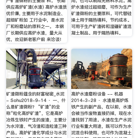
产矿渣微粉的主要原 料。 长期
用，也可以制成无熟料水泥。高
供应高炉矿渣(水渣) 高炉水渣质
炉水渣经过超细磨，可作为生产
优价廉, 主要用于水泥制造业、
矿渣微粉的主要原料。可代替硅
超细矿粉加 工行业中，是水泥
澡土用于隔热填料，节约成本。
厂和粉磨站的原料之一。 本钢
可用于生产矿渣砖和湿碾矿渣混
厂长期供应高炉水渣，量大从
凝土制品。用于隔热填料。
优，欢迎新老客户前 来洽谈！
矿渣微粉蕴含的财富秘密_水泥
高炉水渣磨粉设备 -- 机器
- Sohu2018-9-14 · 一、什
2014-3-28 · 水渣是高炉炼
么是矿渣微粉？ “矿渣”的全
铁产生的副产品，在以前，水渣
称“粒化高炉矿渣”，它是高炉
会被当作废物直接扔掉，现在水
冶炼生铁时产生的废渣，主要分
渣找到了用途。水渣在生产水泥
为水淬渣、气冷渣和造粒渣三种
行业有重大用途，既可以作为水
产品。高炉矿渣化学成分与水泥
泥混合料使用，也可作为混凝土