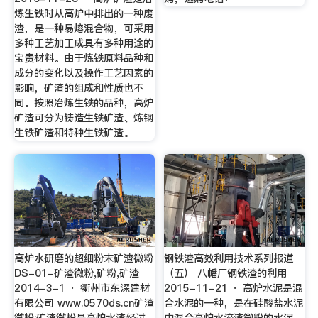
炼生铁时从高炉中排出的一种废
渣，是一种易熔混合物，可采用
多种工艺加工成具有多种用途的
宝贵材料。由于炼铁原料品种和
成分的变化以及操作工艺因素的
影响，矿渣的组成和性质也不
同。按照冶炼生铁的品种，高炉
矿渣可分为铸造生铁矿渣、炼钢
生铁矿渣和特种生铁矿渣。
高炉水研磨的超细粉末矿渣微粉
钢铁渣高效利用技术系列报道
DS-01-矿渣微粉,矿粉,矿渣
（五） 八幡厂钢铁渣的利用
2014-3-1 · 衢州市东深建材
2015-11-21 · 高炉水泥是混
有限公司 www.0570ds.cn矿渣
合水泥的一种，是在硅酸盐水泥