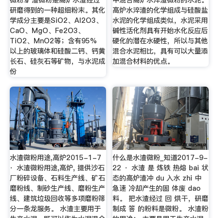
微粉:矿渣微粉是高炉水渣经过
中混合高炉水淬渣微粉的水泥。
研磨得到的一种超细粉末。其化
高炉水淬渣的化学组成与硅酸盐
学成分主要是SiO2、Al2O3、
水泥的化学组成类似，水泥采用
CaO、MgO、Fe2O3、
碱性活化剂具有开始水化反应后
TiO2、MnO2等；含有95%
硬化的潜在水硬性，所以与其他
以上的玻璃体和硅酸二钙、钙黄
混合水泥相比，具有可以大量添
长石、硅灰石等矿物，与水泥成
加混合材料的优点。
份
水渣微粉用途,高炉2015-1-7
什么是水渣微粉_知道2017-9-
· 水渣微粉用途,高炉, 提供沙石
22 · 水渣 是 炼铁 热熔 bai 状
厂粉碎设备、石料生产线、矿石
态的高炉渣冲 du 入水 zhi 中
磨粉线、制砂生产线、磨粉生产
急速 冷却产生的固 体废 dao
线、建筑垃圾回收等多项磨粉筛
料。 把水渣经过 回 烘干，研磨
分一条龙服务。 水渣主要用于
制成 答 的粉料是微粉。 水渣粉