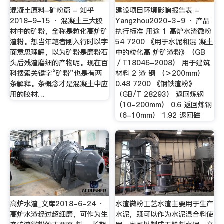
混凝土原料-矿粉篇 - 知乎
建设项目环境影响报告表 -
2018-9-15 · 混凝土三大胶
Yangzhou2020-3-9 · 产品
材中的矿粉，全称是粒化高炉矿
执行标准 用途 1 高炉水渣微粉
渣粉。想当年笔者刚入行时以字
54 7200 《用于水泥和混 凝土
面意思理解，以为矿粉是磨粉石
中的粒化高 炉矿渣粉》（GB
头后残渣磨细的产物呢。现在百
／T18046-2008） 用于建筑
科搜索关键字“矿粉”也是有两
材料 2 渣 钢 （＞200mm）
条解释。条概念才是混凝土中应
0.48 7200 《钢铁渣粉》
用的胶材…
（GB/T 28293） 返回炼钢
（10-200mm） 0.6 返回炼钢
（6-10mm） 1.92 返回磁
高炉水渣_文库2018-6-24 ·
水渣微粉工艺水渣主要用于生产
高炉水渣经过超细磨，可作为生
水泥，既可以作为水泥混合料使