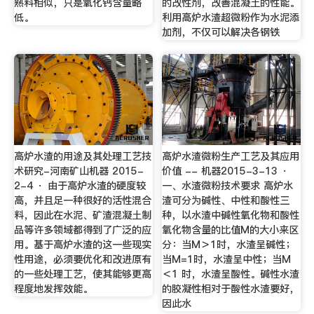
熟料相似，只是氧化钙含量略
的改性剂，改善混凝土的性能。
低。
利用高炉水渣超微粉作为水泥添
加剂，不仅可以解决各钢铁
高炉水渣的用途及其处理工艺技
高炉水渣微粉生产工艺及其应用
术研究-河南矿山机器 2015-
价值 -- 机器2015-3-13 ·
2-4 · 由于高炉水渣的硬度较
一、水渣微粉技术要求 高炉水
高，并且足一种很好的活性混合
渣可分为碱性、中性和酸性三
料，因此在水泥、矿渣混凝土制
种，以水渣中碱性氧化物和酸性
品等许多领域都得到了广泛的应
氧化物含量的比值M的大小来区
用。基于高炉水渣的这一些现实
分：当M＞1时，水渣呈碱性；
性用途，必须要优化和改进原有
当M=1时，水渣呈中性；当M
的一些处理工艺，使其能够更高
＜1 时，水渣呈酸性。碱性水渣
程度地发挥效能。
的胶凝性相对于酸性水渣要好，
因此水