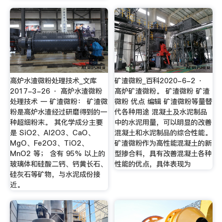
高炉水渣微粉处理技术_文库
矿渣微粉_百科2020-6-2 ·
2017-3-26 · 高炉水渣微粉
高炉矿渣微粉。 矿渣微粉 矿渣
处理技术 一 矿渣微粉： 矿渣微
微粉 优点 编辑 矿渣微粉等量替
粉是高炉水渣经过研磨得到的一
代各种用途 混凝土及水泥制品
种超细粉末。 其化学成分主要
中的水泥用量，可以明显的改善
是 SiO2、Al2O3、CaO、
混凝土和水泥制品的综合性能。
MgO、Fe2O3、TiO2、
矿渣微粉作为高性能混凝土的新
MnO2 等； 含有 95% 以上的
型掺合料，具有改善混凝土各种
玻璃体和硅酸二钙、钙黄长石、
性能的优点，具体表现为
硅灰石等矿物，与水泥成份接
近。