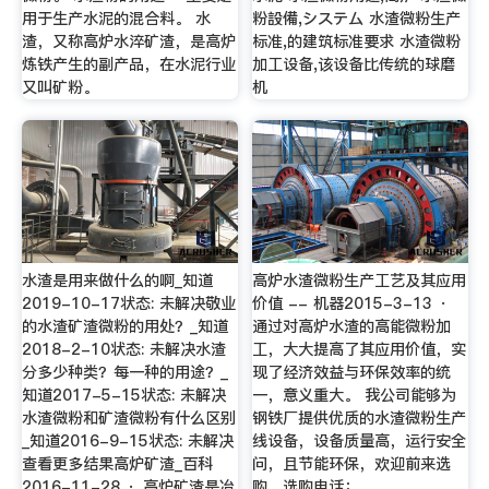
用于生产水泥的混合料。 水
粉設備,システム 水渣微粉生产
渣，又称高炉水淬矿渣，是高炉
标准,的建筑标准要求 水渣微粉
炼铁产生的副产品，在水泥行业
加工设备,该设备比传统的球磨
又叫矿粉。
机
水渣是用来做什么的啊_知道
高炉水渣微粉生产工艺及其应用
2019-10-17状态: 未解决敬业
价值 -- 机器2015-3-13 ·
的水渣矿渣微粉的用处？_知道
通过对高炉水渣的高能微粉加
2018-2-10状态: 未解决水渣
工，大大提高了其应用价值，实
分多少种类？每一种的用途？_
现了经济效益与环保效率的统
知道2017-5-15状态: 未解决
一，意义重大。 我公司能够为
水渣微粉和矿渣微粉有什么区别
钢铁厂提供优质的水渣微粉生产
_知道2016-9-15状态: 未解决
线设备，设备质量高，运行安全
查看更多结果高炉矿渣_百科
问，且节能环保，欢迎前来选
2016-11-28 · 高炉矿渣是冶
购，选购电话：