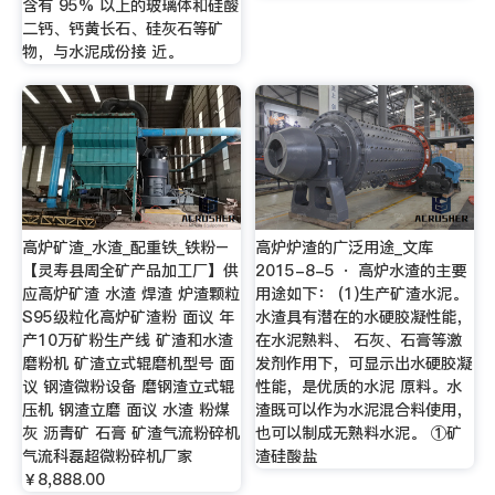
含有 95% 以上的玻璃体和硅酸
二钙、钙黄长石、硅灰石等矿
物，与水泥成份接 近。
高炉矿渣_水渣_配重铁_铁粉–
高炉炉渣的广泛用途_文库
【灵寿县周全矿产品加工厂】供
2015-8-5 · 高炉水渣的主要
应高炉矿渣 水渣 焊渣 炉渣颗粒
用途如下： (1)生产矿渣水泥。
S95级粒化高炉矿渣粉 面议 年
水渣具有潜在的水硬胶凝性能，
产10万矿粉生产线 矿渣和水渣
在水泥熟料、 石灰、石膏等激
磨粉机 矿渣立式辊磨机型号 面
发剂作用下，可显示出水硬胶凝
议 钢渣微粉设备 磨钢渣立式辊
性能，是优质的水泥 原料。水
压机 钢渣立磨 面议 水渣 粉煤
渣既可以作为水泥混合料使用，
灰 沥青矿 石膏 矿渣气流粉碎机
也可以制成无熟料水泥。 ①矿
气流科磊超微粉碎机厂家
渣硅酸盐
￥8,888.00