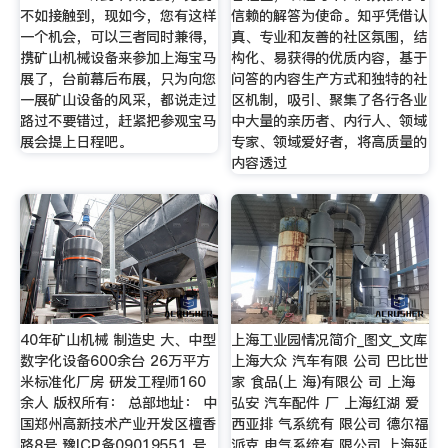
不如接触到，现如今，您有这样
信赖的解答为使命。知乎凭借认
一个机会，可以三者同时兼得，
真、专业和友善的社区氛围，结
携矿山机械设备来参加上海宝马
构化、易获得的优质内容，基于
展了，台前幕后布展，只为向您
问答的内容生产方式和独特的社
一展矿山设备的风采，都说走过
区机制，吸引、聚集了各行各业
路过不要错过，赶紧把参观宝马
中大量的亲历者、内行人、领域
展会提上日程吧。
专家、领域爱好者，将高质量的
内容透过
40年矿山机械 制造史 大、中型
上海工业园情况简介_图文_文库
数字化设备600余台 26万平方
上海大众 汽车有限 公司 巴比世
米标准化厂房 研发工程师160
家 食品(上 海)有限公 司 上海
余人 版权所有： 总部地址： 中
弘安 汽车配件 厂 上海红湖 爱
国郑州高新技术产业开发区檀香
西亚排 气系统有 限公司 德尔福
路8号 豫ICP备09019551 号
派克 电气系统有 限公司 上海延