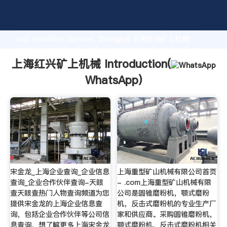
上海红兴矿上机械 manufacturer Grasping strong
production capability, advanced research strength
and excellent service, Shanghai 上海红兴矿上机械
supplier create the value and bring values to all of
customers.
上海红兴矿上机械 Introduction(
WhatsApp
)
宋金龙_上海企业查询_企业信息
上海重型矿山机械有限公司首页
查询_企业合作伙伴查询-天眼
- .com上海重型矿山机械有限
查天眼查热门人物查询频道为您
公司是圆锥磨粉机，颚式磨粉
提供宋金龙的上海企业信息查
机，反击式磨粉机的专业生产厂
询，包括企业合作伙伴等公司信
家和供应商。采购圆锥磨粉机，
息查询，想了解更多上海宋金龙
颚式磨粉机，反击式磨粉机相关