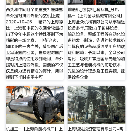
两头和中间哪个更重要？崔康熙
输送机_包装机_套标机_分瓶
单外援对抗四外援的玄机|上港
机–【上海全众机械有限公司】
2020-10-25 · 精彩的上海德
上海全众机械有限公司从事输送
比！上港和申花的次回合较量打
设备多年,现致力于包装设备、
出了今年中超这个特殊赛制下为
输送设备、整线工程等自动化设
精彩的一场比赛。 申花这边，
备的发与制造。先进的技术优势
姆比亚的一夫当关，曾经国产后
与优良的设备品质深受用户的欢
卫冯潇霆的回勇，崔康熙对国产
迎和信赖；长期以来，全众公司
球员特点的使用妙到毫间，单外
消化、吸收并掌握国际先进的加
援对抗上港四外援，需要的不仅
工工艺与包装机械的前沿技术；
仅是魄力还有精准的算计，所以
先进的设计理念及工程实绩，提
撑到下半时崔手中可
供给各企业
机加工–【上海甬航机械厂】上
上海明汯投资管理有限公司-明