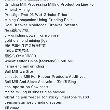
Grinding Mill Processing Milling Production Line For
Mineral Mining
Prestige Pwd 03 Wet Grinder Price
Mining Companies Using Grinding Balls
Coal Breaker Mobilecoal Breaker Patents
煤灰超细粉碎机
dry grinding power for iron ore
gold diamond mining jigs
国内气雾化生产金属粉厂家
山东大切改石机
磨粉机 QYM3R830
Wheat Miller China (Mainland) Flour Mill
harga end mill grinding
Ball Mill .Za Site
Limestone Mill For Rubber Products Additives
Ball Mill And Sieve Analysis - 国内版 Bing
coal operation flow chart
maize milling business plan sample
vibrating pan feeder for sticky limestone 13163
beacon star wet grinding system
Sitemap