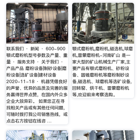
联系我们 · 新闻 · 600-900
颚式磨粉机,磨粉机,磁选机,球磨
颚式磨粉机型号参数及产量、重
机,雷蒙磨粉机-河南矿山 是一
量 · 服务支持 · 关于我们 ·
家大型的矿山机械生产厂家,主
产品产品 磨粉设备|制砂设备|磨
要产品有颚式磨粉机、砂粉设
粉设备|选矿设备|建材设备
备、圆锥磨粉机等磨粉制砂设
2020-11-18 · 机器凭借良好
备,磁选机、球磨机等选矿设备,
的声誉、优异的品质及完善的服
回转窑、烘干机、雷蒙磨粉机
务赢得世界点赞，在国内外众多
等,欢迎前来考察选购。
企业大放异彩。 如果您正在寻
找相关产品或有其他任何问题，
可随时拨打我公司销售热线，或
点击右方按钮在线咨 …