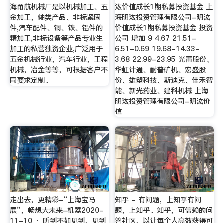
海甬航机械厂是以机械加工、五
汯价值成长1期私募投资基金 上
金加工，轴类产品、非标紧固
海明汯投资管理有限公司-明汯
件,汽车配件、铜、铁、铝件的
价值成长1期私募投资基金 投资
精加工,非标设备等产品专业生
公司 增加 9 4.67 21.51-
加工的私营独资企业,广泛用于
6.51-0.69 19.68-14.33-
五金机械行业，汽车行业，工程
3.68 22.99-23.95 光莆股份、
机械，冶金等等，可根据客户不
华虹计通、耐普矿机、宏盛股
同要求定制。
份、雄塑科技、斯迪克、佳禾智
能、新光药业、建科机械 上海
明汯投资管理有限公司-明汯价
值
走出去，更精彩-“上海宝马
知乎 - 有问题，上知乎有问
展”，畅想大未来-机器2020-
题，上知乎。知乎，可信赖的问
11-10 · 听到不如见到，见到
答社区，以让每个人高效获得可