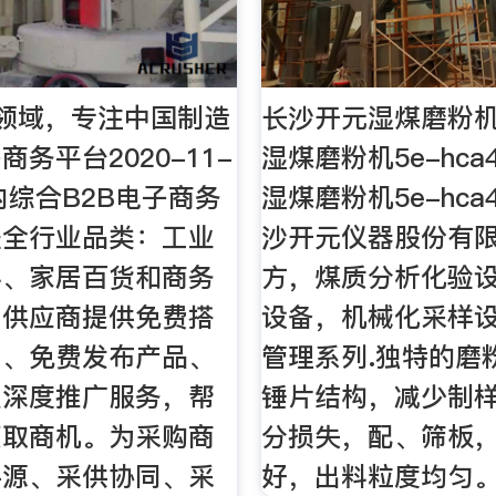
领域，专注中国制造
长沙开元湿煤磨粉机
商务平台2020-11-
湿煤磨粉机5e-hca4
国内综合B2B电子商务
湿煤磨粉机5e-hca4
盖全行业品类：工业
沙开元仪器股份有
料、家居百货和商务
方，煤质分析化验
为供应商提供免费搭
设备，机械化采样
厅、免费发布产品、
管理系列.独特的磨
及深度推广服务，帮
锤片结构，减少制
获取商机。为采购商
分损失，配、筛板
寻源、采供协同、采
好，出料粒度均匀