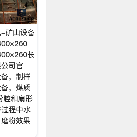
-矿山设备
00×260
00×260长
限公司官
设备，制样
设备，煤质
粉腔和扇形
样过程中水
，磨粉效果
。