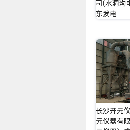
司(水洞沟
东发电
长沙开元
元仪器有