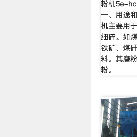
粉机5e-h
一、用途
机主要用
细碎。如
铁矿、煤
料。其磨
粉。