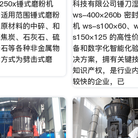
c250x锤式磨粉机
科技有限公司锤刀
和适用范围锤式磨粉
ws-400×260b 
于原材料的中碎、和
机 ws-s100×60、
煤焦炭、石灰石、硫
s150×125 的高
矸石等各种非金属物
备和数字化智能化
粉方式为劈击式磨
决方案，拥有关键
知识产权，是行业
较快的企业，已