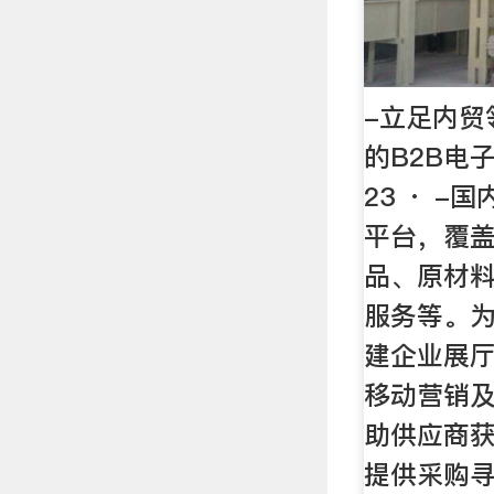
-立足内贸
的B2B电子
23 · -
平台，覆
品、原材
服务等。
建企业展
移动营销
助供应商
提供采购