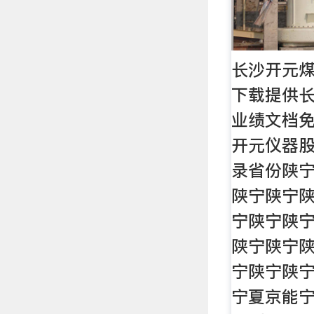
长沙开元煤
下载提供
业绩文档免
开元仪器
录省份陕
陕宁陕宁
宁陕宁陕
陕宁陕宁
宁陕宁陕
宁夏京能