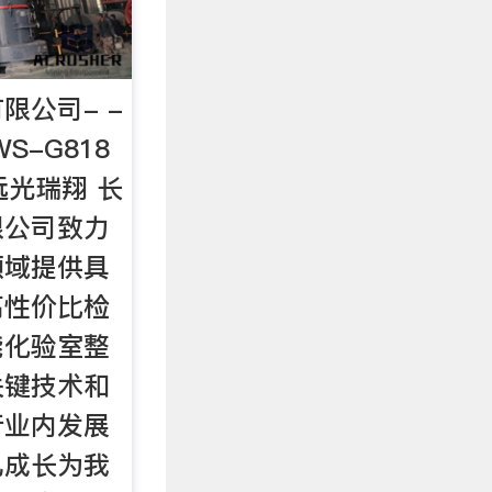
限公司- -
S-G818
沙远光瑞翔 长
限公司致力
领域提供具
高性价比检
能化验室整
关键技术和
行业内发展
已成长为我