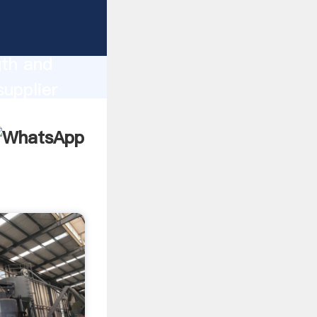
ng
gth and
upplier
omers.