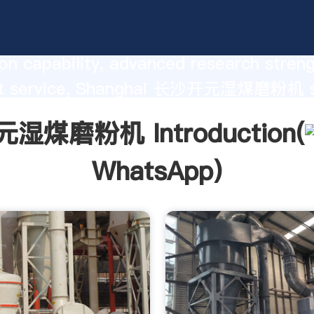
磨粉机 manufacturer Grasping stro
on capability, advanced research stren
nt service, Shanghai 长沙开元湿煤磨粉机 s
he value and bring values to all of cust
湿煤磨粉机 Introduction(
WhatsApp
)