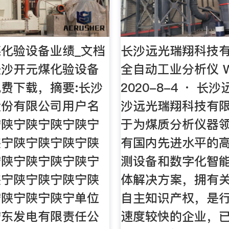
化验设备业绩_文档
长沙远光瑞翔科技有
长沙开元煤化验设备
全自动工业分析仪 W
费下载，摘要:长沙
2020-8-4 · 长
股份有限公司用户名
沙远光瑞翔科技有
宁陕宁陕宁陕宁陕宁
于为煤质分析仪器
陕宁陕宁陕宁陕宁陕
有国内先进水平的
宁陕宁陕宁陕宁陕宁
测设备和数字化智
陕宁陕宁陕宁陕宁陕
体解决方案，拥有
宁陕宁陕宁陕宁单位
自主知识产权，是
宁东发电有限责任公
速度较快的企业，