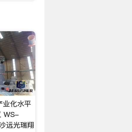
产业化水平
 WS-
长沙远光瑞翔