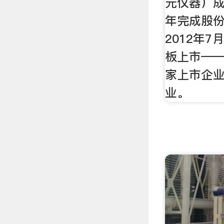
元仪器）成立
年完成股
2012年
板上市—
家上市企
业。