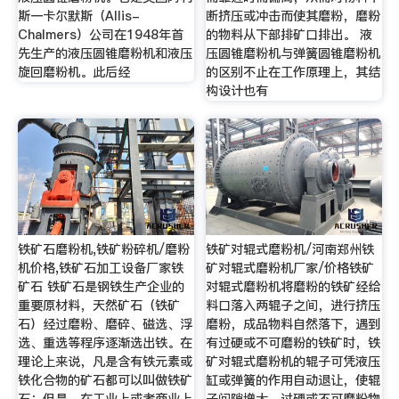
斯一卡尔默斯（Allis-
断挤压或冲击而使其磨粉，磨粉
Chalmers）公司在1948年首
的物料从下部排矿口排出。 液
先生产的液压圆锥磨粉机和液压
压圆锥磨粉机与弹簧圆锥磨粉机
旋回磨粉机。此后经
的区别不止在工作原理上，其结
构设计也有
铁矿石磨粉机,铁矿粉碎机/磨粉
铁矿对辊式磨粉机/河南郑州铁
机价格,铁矿石加工设备厂家铁
矿对辊式磨粉机厂家/价格铁矿
矿石 铁矿石是钢铁生产企业的
对辊式磨粉机将磨粉的铁矿经给
重要原材料，天然矿石（铁矿
料口落入两辊子之间，进行挤压
石）经过磨粉、磨碎、磁选、浮
磨粉，成品物料自然落下，遇到
选、重选等程序逐渐选出铁。在
有过硬或不可磨粉的铁矿时，铁
理论上来说，凡是含有铁元素或
矿对辊式磨粉机的辊子可凭液压
铁化合物的矿石都可以叫做铁矿
缸或弹簧的作用自动退让，使辊
石；但是，在工业上或者商业上
子间隙增大，过硬或不可磨粉物