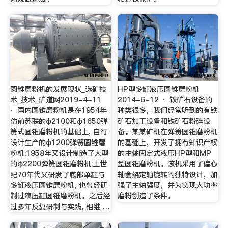
圆锥磨粉机的发展现状_选矿技
HP型多缸液压圆锥磨粉机
术_技术_矿道网2019-4-11
2014-6-12 · 铁矿石设备的
· 国内圆锥磨粉机是在1954年
种类很多，我们经常听到的有铁
仿前苏联的φ2100和φ1650弹
矿石加工设备和铁矿石粉碎设
簧式圆锥磨粉机的基础上, 自行
备。某某矿机在弹簧圆锥磨粉机
设计生产的φ1200弹簧圆锥磨
的基础上，开发了拥有知识产权
粉机;1958年又设计制造了大型
的主轴固定式液压HP型和MP
的φ2200弹簧圆锥磨粉机;上世
型圆锥磨粉机。该机采用了偏心
纪70年代又研发了底部单缸与
轴套绕定轴旋转的独特设计，加
多缸液压圆锥磨粉机, 也曾经研
强了主轴强度，并为实现大功率
制过液压缸圆锥磨粉机。之后经
磨粉创造了条件。
过多年反复研制与实践, 相继 …