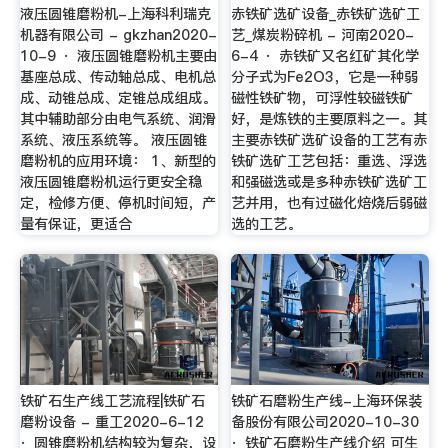
液压圆锥磨粉机-上海科利瑞克
赤铁矿选矿设备_赤铁矿选矿工
机器有限公司 - gkzhan2020-
艺_煤炭粉碎机 - 河南2020-
10-9 · 液压圆锥磨粉机主要由
6-4 · 赤铁矿又名红矿其化学
基座总成、传动轴总成、电机总
分子式为Fe2O3，它是一种弱
成、动锥总成、定锥总成组成。
磁性铁矿物，可浮性较磁铁矿
其中辅助部分由电气系统、润滑
好，是炼铁的主要原料之一。其
系统、液压系统等。 液压圆锥
主要赤铁矿选矿设备的工艺有赤
磨粉机的应用环境： 1、新型的
铁矿选矿工艺包括：重选、浮选
液压圆锥磨粉机运行更安全稳
和强磁选或是多种赤铁矿选矿工
定，检修方便、停机时间短，产
艺并用，也有过磁化焙烧后弱磁
量有保证，更适合
选的工艺。
铁矿石生产线工艺流程|铁矿石
铁矿石磨粉生产线-上海环保装
磨粉设备 - 重工2020-6-12
备股份有限公司2020-10-30
· 圆锥磨粉机结构较为复杂，设
· 铁矿石磨粉生产线介绍 可生