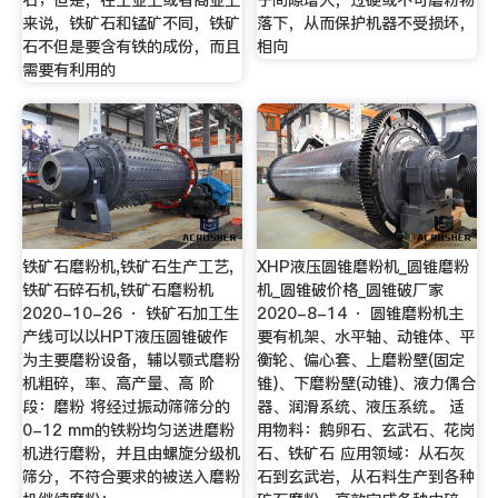
来说，铁矿石和锰矿不同，铁矿
落下，从而保护机器不受损坏，
石不但是要含有铁的成份，而且
相向
需要有利用的
铁矿石磨粉机,铁矿石生产工艺,
XHP液压圆锥磨粉机_圆锥磨粉
铁矿石碎石机,铁矿石磨粉机
机_圆锥破价格_圆锥破厂家
2020-10-26 · 铁矿石加工生
2020-8-14 · 圆锥磨粉机主
产线可以以HPT液压圆锥破作
要有机架、水平轴、动锥体、平
为主要磨粉设备，辅以颚式磨粉
衡轮、偏心套、上磨粉壁(固定
机粗碎，率、高产量、高 阶
锥)、下磨粉壁(动锥)、液力偶合
段：磨粉 将经过振动筛筛分的
器、润滑系统、液压系统。 适
0-12 mm的铁粉均匀送进磨粉
用物料：鹅卵石、玄武石、花岗
机进行磨粉，并且由螺旋分级机
石、铁矿石 应用领域：从石灰
筛分，不符合要求的被送入磨粉
石到玄武岩，从石料生产到各种