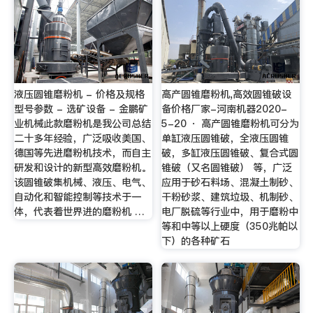
液压圆锥磨粉机 - 价格及规格
高产圆锥磨粉机,高效圆锥破设
型号参数 - 选矿设备 - 金鹏矿
备价格厂家-河南机器2020-
业机械此款磨粉机是我公司总结
5-20 · 高产圆锥磨粉机可分为
二十多年经验，广泛吸收美国、
单缸液压圆锥破，全液压圆锥
德国等先进磨粉机技术，而自主
破，多缸液压圆锥破、复合式圆
研发和设计的新型高效磨粉机。
锥破（又名圆锥破） 等，广泛
该圆锥破集机械、液压、电气、
应用于砂石料场、混凝土制砂、
自动化和智能控制等技术于一
干粉砂浆、建筑垃圾、机制砂、
体，代表着世界进的磨粉机 …
电厂脱硫等行业中，用于磨粉中
等和中等以上硬度（350兆帕以
下）的各种矿石