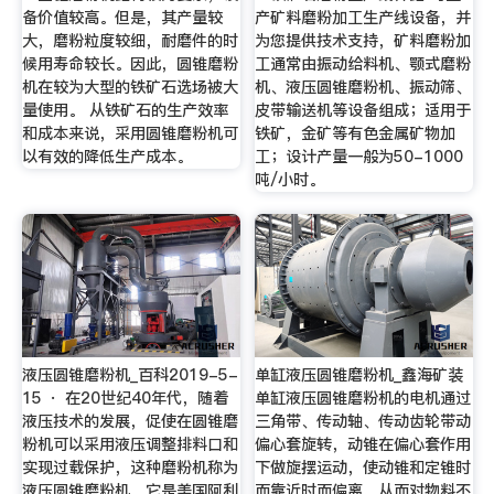
备价值较高。但是，其产量较
产矿料磨粉加工生产线设备，并
大，磨粉粒度较细，耐磨件的时
为您提供技术支持，矿料磨粉加
候用寿命较长。因此，圆锥磨粉
工通常由振动给料机、颚式磨粉
机在较为大型的铁矿石选场被大
机、液压圆锥磨粉机、振动筛、
量使用。 从铁矿石的生产效率
皮带输送机等设备组成；适用于
和成本来说，采用圆锥磨粉机可
铁矿，金矿等有色金属矿物加
以有效的降低生产成本。
工；设计产量一般为50-1000
吨/小时。
液压圆锥磨粉机_百科2019-5-
单缸液压圆锥磨粉机_鑫海矿装
15 · 在20世纪40年代，随着
单缸液压圆锥磨粉机的电机通过
液压技术的发展，促使在圆锥磨
三角带、传动轴、传动齿轮带动
粉机可以采用液压调整排料口和
偏心套旋转，动锥在偏心套作用
实现过载保护，这种磨粉机称为
下做旋摆运动，使动锥和定锥时
液压圆锥磨粉机。它是美国阿利
而靠近时而偏离，从而对物料不