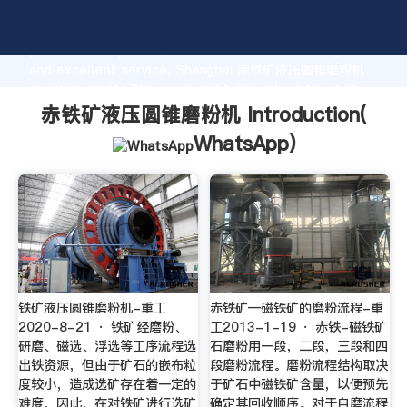
赤铁矿液压圆锥磨粉机 manufacturer Grasping strong
production capability, advanced research strength
and excellent service, Shanghai 赤铁矿液压圆锥磨粉机
supplier create the value and bring values to all of
customers.
赤铁矿液压圆锥磨粉机 Introduction(
WhatsApp
)
铁矿液压圆锥磨粉机-重工
赤铁矿—磁铁矿的磨粉流程-重
2020-8-21 · 铁矿经磨粉、
工2013-1-19 · 赤铁-磁铁矿
研磨、磁选、浮选等工序流程选
石磨粉用一段，二段，三段和四
出铁资源，但由于矿石的嵌布粒
段磨粉流程。磨粉流程结构取决
度较小，造成选矿存在着一定的
于矿石中磁铁矿含量，以便预先
难度，因此，在对铁矿进行选矿
确定其回收顺序。对于自磨流程