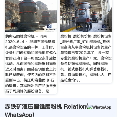
鹅卵石圆锥磨粉机 - 河南
磨粉机_磨粉机价格_磨粉机设备
2020-6-4 · 鹅卵石圆锥磨粉
_磨粉机厂家_矿山磨粉机_鑫烟
机是磨粉设备的一种，工作时，
台鑫海从事磨粉机械设备的生产
设备利用传动轴和圆锥部在偏心
与销售已有20余年了，是一家
套的迫动下绕一周固定点作旋摆
专业的磨粉机生产厂家，磨粉设
运动。从而圆锥的磨粉壁时而靠
备包括颚式磨粉机，圆锥磨粉
近又时而离开固装在调整套上的
机，锤式磨粉机和弹簧磨粉机
轧臼壁表面，使腔内的物料不断
等。鑫海磨粉机，磨粉比大，产
受到冲击，挤压和弯曲而 矿石
品粒度均匀。
的磨粉。其磨粉出的产品质量要
高于同规格的磨粉设备，是
赤铁矿液压圆锥磨粉机 Relation(
WhatsApp
)