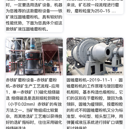
时，一定要选用选矿设备，机器
来说，矿石按一段流程进行磨
为您推荐的这款磨粉设备——铁
粉，磨粉粒度为250-15 …
矿液压圆锥磨粉机，具有较好的
性能优势，下面为您具体介绍这
款铁矿液压圆锥磨粉机。
赤铁矿磨粉设备-赤铁矿磨粉
圆锥磨粉机-2019-11-1 · 圆
机-赤铁矿生产工艺流程-应用
锥磨粉机的工作原理与旋回磨粉
1、单一赤铁矿 (1)磁化焙烧磁
机相同，基本构造也极相似。它
选 焙烧磁选是选别细粒到微粒
们的区别在于磨粉腔，旋回为急
（小于0.02mm）赤铁矿的有效
倾斜，圆锥为缓倾斜，按磨粉腔
方法之一。当矿物组成比较复
的形式不同圆锥磨粉机又分为标
杂，而其他选矿工艺难以获得良
准型、中间型、短头型三种，用
好的选矿指标时，往往采用磁化
弹簧或液压系统进行排矿口调整
焙烧磁选法。
和过铁保护。