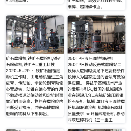
机继续磨粉；
矿石磨粉，高效完成各种中碎、
细碎、超细碎作业。
矿石磨粉机,铁矿石磨粉机,铁矿
250TPH液压圆锥细破机
石粉碎机,铁矿石-重工科技
250TPH移动反击式磨粉站二
2020-5-29 · 铁矿石圆锥磨
投标人应同时满足下述资格条件
粉机工作时，由电动机通过三角
投标人为国家注册的合法有效的
皮带、传动轴、伞齿轮副带动偏
供应商。 得益于高新技术产业
心套旋转，动锥在偏心套的作用
的发展与引入,我国的机械制造
下做旋摆运动使动锥和定锥时而
业在短短几年...赤铁矿液压圆锥
靠近时而偏离。物料在磨粉腔内
粉石头机-机械 单缸液压圆锥磨
不断受到挤压、冲击而被磨粉，
粉机润滑油冷却 机制碎石原料
磨粉的物料从下部排出。
质量要求 pc环锤式磨粉机 移动
式液压碎石机（三一重工