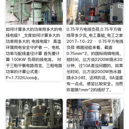
如何计算多大的功率用多大的电
0.75平方电线负荷,0.75平方铜
线电缆？_文库如何计算多大的
线带多少瓦_电工基础_电工之家
功率用多大的 电线电缆？ 高温
2017-10-22 · 0.75平方电线
环境用电安全守护者 一、电机
负荷 根据经验来看，截面
功率与配线直径计算 首先要计
0.75mm^2，的国标纯铜电线，
算 100KW 负荷的线电流。 对
短时间，比方说2200W烧水30
于三相平衡电路而言，三相电路
分钟，过10A是没问题的，如果
功率的计算公式是：
长时间，比方说2000W热水器
P=1.732IUcosφ。
烧水3小时，这样的话，6A温度
有一点点，感觉比较安全。当然
你能换1mm^2的线好了。