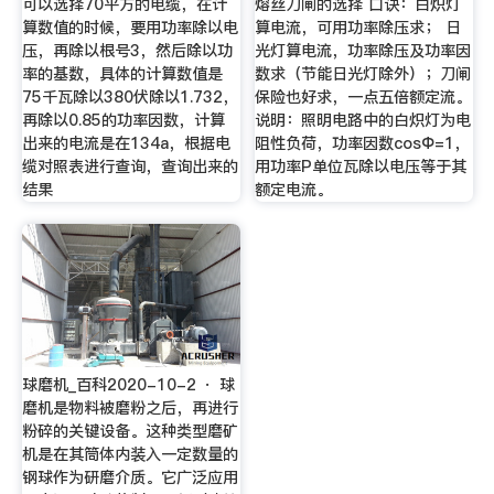
可以选择70平方的电缆，在计
熔丝刀闸的选择 口诀：白炽灯
算数值的时候，要用功率除以电
算电流，可用功率除压求； 日
压，再除以根号3，然后除以功
光灯算电流，功率除压及功率因
率的基数，具体的计算数值是
数求（节能日光灯除外）；刀闸
75千瓦除以380伏除以1.732，
保险也好求，一点五倍额定流。
再除以0.85的功率因数，计算
说明：照明电路中的白炽灯为电
出来的电流是在134a，根据电
阻性负荷，功率因数cosΦ=1，
缆对照表进行查询，查询出来的
用功率P单位瓦除以电压等于其
结果
额定电流。
球磨机_百科2020-10-2 · 球
磨机是物料被磨粉之后，再进行
粉碎的关键设备。这种类型磨矿
机是在其筒体内装入一定数量的
钢球作为研磨介质。它广泛应用