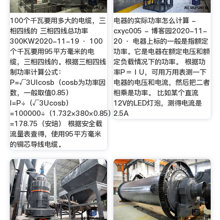
100个千瓦要用多大的电缆，三
电器的实际功率怎么计算 -
相四线的 三相四线总功率
cxyc005 - 博客园2020-11-
300KW2020-11-19 · 100
20 · 电器上标的一般是指额定
个千瓦要用95平方毫米的电
功率。它是电器在额定电压和额
缆，三相四线的。根据三相四线
定负载情况下的功率。 根据功
制功率计算公式：
率P＝ⅠU，可用万用表测一下
P=√3UIcosb（cosb为功率因
电器的电压和电流，然后把二者
数，一般取值0.85）
相乘是功率。 比如某个直流
I=P÷（√3Ucosb）
12V的LED灯泡，测得电流是
=100000÷（1.732×380×0.85）
2.5A
=178.75（安培） 根据安全载
流量表查得，使用95平方毫米
的铜芯导线电缆。