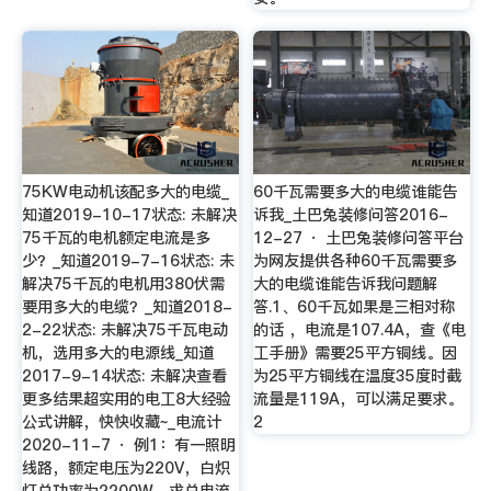
75KW电动机该配多大的电缆_
60千瓦需要多大的电缆谁能告
知道2019-10-17状态: 未解决
诉我_土巴兔装修问答2016-
75千瓦的电机额定电流是多
12-27 · 土巴兔装修问答平台
少？_知道2019-7-16状态: 未
为网友提供各种60千瓦需要多
解决75千瓦的电机用380伏需
大的电缆谁能告诉我问题解
要用多大的电缆？_知道2018-
答.1、60千瓦如果是三相对称
2-22状态: 未解决75千瓦电动
的话 ，电流是107.4A，查《电
机，选用多大的电源线_知道
工手册》需要25平方铜线。因
2017-9-14状态: 未解决查看
为25平方铜线在温度35度时截
更多结果超实用的电工8大经验
流量是119A，可以满足要求。
公式讲解，快快收藏~_电流计
2
2020-11-7 · 例1：有一照明
线路，额定电压为220V，白炽