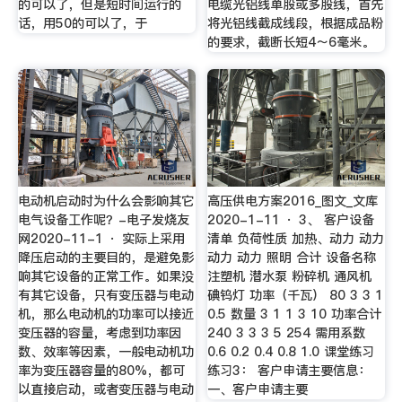
的可以了，但是短时间运行的
电缆光铝线单股或多股线，首先
话，用50的可以了，于
将光铝线截成线段，根据成品粉
的要求，截断长短4～6毫米。
电动机启动时为什么会影响其它
高压供电方案2016_图文_文库
电气设备工作呢？-电子发烧友
2020-1-11 · 3、 客户设备
网2020-11-1 · 实际上采用
清单 负荷性质 加热、动力 动力
降压启动的主要目的，是避免影
动力 动力 照明 合计 设备名称
响其它设备的正常工作。如果没
注塑机 潜水泵 粉碎机 通风机
有其它设备，只有变压器与电动
碘钨灯 功率（千瓦） 80 3 3 1
机，那么电动机的功率可以接近
0.5 数量 3 1 1 3 10 功率合计
变压器的容量，考虑到功率因
240 3 3 3 5 254 需用系数
数、效率等因素，一般电动机功
0.6 0.2 0.4 0.8 1.0 课堂练习
率为变压器容量的80%，都可
练习3： 客户申请主要信息：
以直接启动，或者变压器与电动
一、客户申请主要