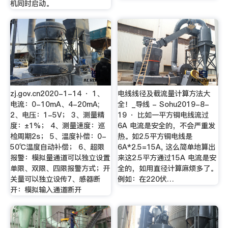
机同时启动。
zj.gov.cn2020-1-14 · 1、
电线线径及载流量计算方法大
电流：0-10mA、4-20mA;
全！_导线 - Sohu2019-8-
2、电压：1-5V； 3、测量精
19 · 比如一平方铜电线流过
度：±1%； 4、测量速度：巡
6A 电流是安全的，不会严重发
检周期2s； 5、温度补偿：0-
热。如2.5平方铜电线是
50℃温度自动补偿； 6、超限
6A*2.5=15A, 这么简单地算出
报警：模拟量通道可以独立设置
来这2.5平方通过15A 电流是安
单限、双限、四限报警方式；开
全的，如用直径计算麻烦多了。
关量可以独立设传7、感器断
例如：在220伏…
开：模拟输入通道断开