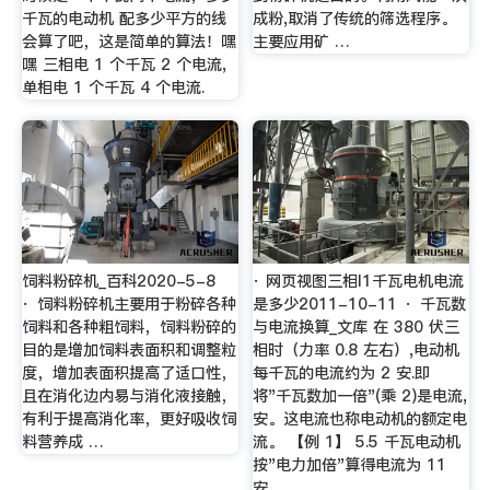
千瓦的电动机 配多少平方的线
成粉,取消了传统的筛选程序。
会算了吧，这是简单的算法！嘿
主要应用矿 …
嘿 三相电 1 个千瓦 2 个电流,
单相电 1 个千瓦 4 个电流.
饲料粉碎机_百科2020-5-8
· 网页视图三相l1千瓦电机电流
· 饲料粉碎机主要用于粉碎各种
是多少2011-10-11 · 千瓦数
饲料和各种粗饲料，饲料粉碎的
与电流换算_文库 在 380 伏三
目的是增加饲料表面积和调整粒
相时（力率 0.8 左右）,电动机
度，增加表面积提高了适口性，
每千瓦的电流约为 2 安.即
且在消化边内易与消化液接触，
将"千瓦数加一倍"(乘 2)是电流,
有利于提高消化率，更好吸收饲
安。这电流也称电动机的额定电
料营养成 …
流。 【例 1】 5.5 千瓦电动机
按"电力加倍"算得电流为 11
安。