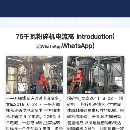
75千瓦粉碎机电流高 manufacturer Grasping strong
production capability, advanced research strength
and excellent service, Shanghai 75千瓦粉碎机电流高
supplier create the value and bring values to all of
customers.
75千瓦粉碎机电流高 Introduction(
WhatsApp
)
一平方铜线允许通过电流多少_
粉碎机_文库2011-8-22 · 粉
文库2018-6-24 · 一平方铜
碎机 - 粉碎机是将大尺寸的固
线允许通过电流多少 平方铜线
体原料粉碎要求尺寸的机械。粉
允许通过 6 个电流，铝线是 4
碎机由粗碎、细碎,风力输送等
个电流。一般电 动机正常运转
装置组成,以高速撞击的形式达
时候是一个千瓦两个电流，多少
到粉碎机之目的。利用风能一次