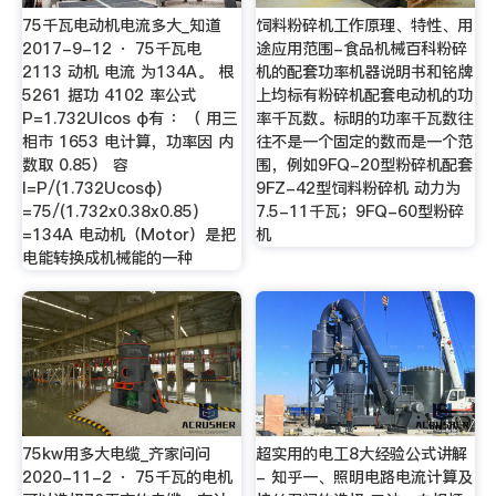
75千瓦电动机电流多大_知道
饲料粉碎机工作原理、特性、用
2017-9-12 · 75千瓦电
途应用范围-食品机械百科粉碎
2113 动机 电流 为134A。 根
机的配套功率机器说明书和铭牌
5261 据功 4102 率公式
上均标有粉碎机配套电动机的功
P=1.732UIcos φ有 ：（ 用三
率千瓦数。标明的功率千瓦数往
相市 1653 电计算，功率因 内
往不是一个固定的数而是一个范
数取 0.85） 容
围，例如9FQ-20型粉碎机配套
I=P/(1.732Ucosφ)
9FZ-42型饲料粉碎机 动力为
=75/(1.732x0.38x0.85)
7.5-11千瓦；9FQ-60型粉碎
=134A 电动机（Motor）是把
机
电能转换成机械能的一种
75kw用多大电缆_齐家问问
超实用的电工8大经验公式讲解
2020-11-2 · 75千瓦的电机
- 知乎一、照明电路电流计算及