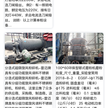
灯总功率为2200W，求总电流
选刀闸熔丝。 例2：有一照明电
路，额定电压为220V，接有日
光灯440W，求总电流选刀闸熔
丝。 说明：以上计算单相设
备…
分选式超微旋风粉碎机-雷迈牌
100*60环保型鄂式磨粉机磨粉
具有分级功能旋风调料不锈钢
粒度_尺寸_重量_实验室常用
分选式超微旋风粉碎机-雷迈牌
2018-8-2 · EGSF-Iφ175圆
具有分级功能旋风调料不锈钢粉
盘粉碎机 圆盘直径 （毫米）
碎机，粉碎机，这里云集了众多
φ175 进料粒度（毫米） ≤6
的供应商，采购商，制造商。这
出料粒度（毫米） 0.1 立轴速
是分选式超微旋风粉碎机-雷迈
度（转/分） 622 粉碎能力
牌具有分级功能旋风调料不锈钢
（公斤/小时） 25 电动机功率