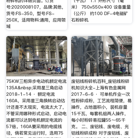
粉碎机的详细页面。订货
（千瓦） 1.1 外形尺寸（毫
号:2020008107，品牌:其他，
米） 750×550×400 设备重量
货号:FS-350，型号:FS-
（公斤） 约100 DF-4电磁矿
250X，适用物料:通用，应用领
石粉碎机
域
75KW三相异步电动机额定电流
废铝线粉碎机百科_废铝线粉碎
135A&nbsp;采用星三角启动
机知识大全-上海有色金属网
2018-1-14 · 额定电流
2017-6-6 · 可单机作业一次
160A，采用星三角换转启动估
性粉碎成粉，工艺流程简便，易
计还是不太现实，电流太大了，
操作，占地面积小，装机容量
不管采用哪种形式启动，启动电
15千瓦，每套机组两人操作，
流都可以达到电机额定电流的
每小时粉碎易拉罐55～65千
57倍。160A要采用的电缆线
克。 二、废铝线、废电缆、光
径，倘若常见运行时，选用75
铝线粉碎成粉 对于废铝线、废